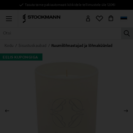
Tasuta tarne pakiautomaati kõikidele tellimustele üle 120€!
Menu
la
KÕIK TOOTED
NAISED
MEHED
LAPSED
KODU
KOSMEE
Kodu
Sisustuskaubad
Ruumilõhnastajad ja lõhnaküünlad
EELIS KUPONGIGA