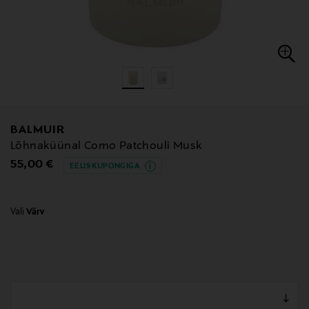
BALMUIR
Lõhnaküünal Como Patchouli Musk
Original Price
55,00 €
EELIS KUPONGIGA
Vali
Värv
null
null