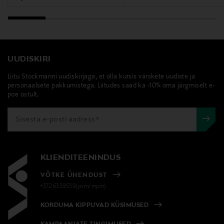
UUDISKIRI
Liitu Stockmanni uudiskirjaga, et olla kursis värskete uudiste ja
personaalsete pakkumistega. Liitudes saad ka -10% oma järgmiselt e-
poe ostult.
KLIENDITEENINDUS
VÕTKE ÜHENDUST
+372 6339539(pvm/mpm)
KORDUMA KIPPUVAD KÜSIMUSED