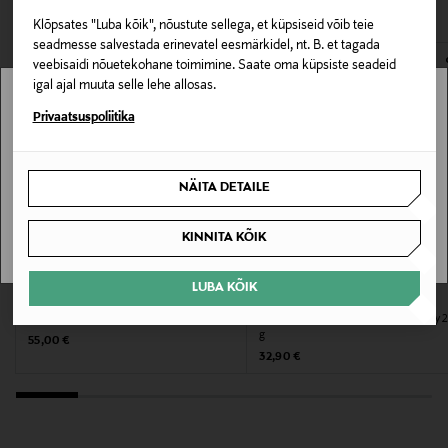
Klõpsates "Luba kõik", nõustute sellega, et küpsiseid võib teie
Materjal
seadmesse salvestada erinevatel eesmärkidel, nt. B. et tagada
veebisaidi nõuetekohane toimimine. Saate oma küpsiste seadeid
Mineraal- ja taimse vaha segu.
igal ajal muuta selle lehe allosas.
Stockmann pole Sinu riigis saadaval.
Privaatsuspoliitika
Värv
980 WHITE
Sinu riiki ei ole kohaletoimetamine saadaval.
NÄITA DETAILE
Tootjamaa
SAAN ARU
POOLA
KINNITA KÕIK
EELIS KUPONGIGA
EELIS KUPONGIGA
Valmistaja tootenumber
LUBA KÕIK
BALMUIR
MAX BENJAMIN
90165310P
Lõhnaküünal Como Absinthe Sucree
Lõhnaküünal Kyoto Blossom Luxury 
g
Original Price
55,00 €
Original Price
32,90 €
Tootja
Luhta Sportswear Company