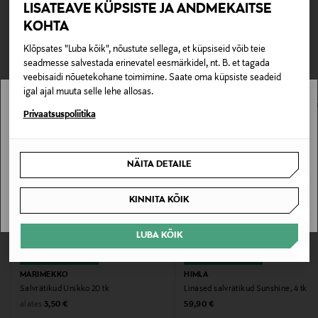
0,00 €
LISATEAVE KÜPSISTE JA ANDMEKAITSE
KOHTA
TEISED KLIENDID
Tarnimine pakiautomaati või postkontorisse
Tootenumber
0,00 € – 4,90 €
Klõpsates "Luba kõik", nõustute sellega, et küpsiseid võib teie
VAATASID KA
178273862
seadmesse salvestada erinevatel eesmärkidel, nt. B. et tagada
veebisaidi nõuetekohane toimimine. Saate oma küpsiste seadeid
Materjal
igal ajal muuta selle lehe allosas.
100% lina
Stockmann pole Sinu riigis saadaval.
Privaatsuspoliitika
Sinu riiki ei ole kohaletoimetamine saadaval.
Hooldusjuhendid
NÄITA DETAILE
Linast salvrätikut ei ole tingimata vaja triikida.
SAAN ARU
KINNITA KÕIK
Värv
430 SUN YELLOW
LUBA KÕIK
EELIS KUPONGIGA
EELIS KUPONGIGA
Suurus
MARIMEKKO
HIMLA
45x45 CM
Salvrätikud Unikko 20 tk
Linased salvrätikud Sunshine, 4 tk
Original Price
Original Price
alates
3,50 €
59,90 €