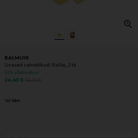
BALMUIR
Linased salvrätikud Sisilia, 2 tk
32% allahindlust
Original Price
Discounted Price
24,40 €
36,00 €
Vali
Värv
null