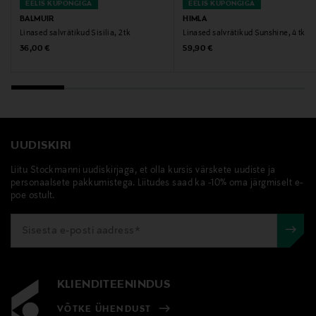
EELIS KUPONGIGA
EELIS KUPONGIGA
balmuir, salvrätikud, lauasalvrätikud, linased
BALMUIR
HIMLA
Linased salvrätikud Sisilia, 2 tk
Linased salvrätikud Sunshine, 4 tk
salvrätikud
Original Price
Original Price
36,00 €
59,90 €
UUDISKIRI
Liitu Stockmanni uudiskirjaga, et olla kursis värskete uudiste ja
personaalsete pakkumistega. Liitudes saad ka -10% oma järgmiselt e-
poe ostult.
KLIENDITEENINDUS
VÕTKE ÜHENDUST