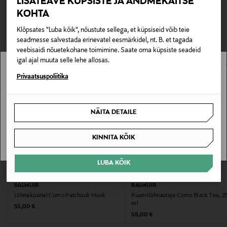
LISATEAVE KÜPSISTE JA ANDMEKAITSE
TEISED KLIENDID
Tarnimine pakiautomaati või postkontorisse
KOHTA
0,00 € – 4,90 €
Tootenumber
VAATASID KA
Klõpsates "Luba kõik", nõustute sellega, et küpsiseid võib teie
177852433
seadmesse salvestada erinevatel eesmärkidel, nt. B. et tagada
veebisaidi nõuetekohane toimimine. Saate oma küpsiste seadeid
igal ajal muuta selle lehe allosas.
Eriomadused
Stockmann pole Sinu riigis saadaval.
Privaatsuspoliitika
Ainesosat: vesi, denaturoitu alkoholi, hajuste 8 %
Sinu riiki ei ole kohaletoimetamine saadaval.
Hooldusjuhendid
NÄITA DETAILE
SAAN ARU
Lõhna intensiivsust saab reguleerida, lisades või
vähendades lõhnapulkade arvu.
KINNITA KÕIK
Värv
LUBA KÕIK
EELIS KUPONGIGA
EELIS KUPONGIGA
100 SAND
BALMUIR
BALMUIR
Lõhnaküünal Como Patchouli Musk
Ruumilõhnastaja Como Black Tea, 2
Suurus
ml
Original Price
55,00 €
Original Price
59,00 €
250 ML