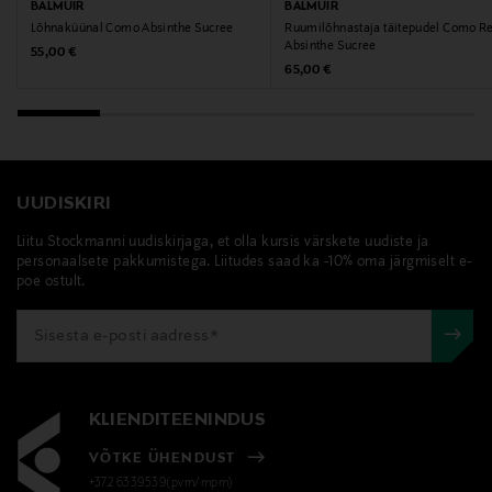
BALMUIR
BALMUIR
Märksõnad
Lõhnaküünal Como Absinthe Sucree
Ruumilõhnastaja täitepudel Como Ref
Absinthe Sucree
Original Price
55,00 €
Balmuir, ruumiilõhnastaja, difuuser, lõhnadifuuser,
Original Price
65,00 €
kodulõhn, Absinthe Sucree
UUDISKIRI
Liitu Stockmanni uudiskirjaga, et olla kursis värskete uudiste ja
personaalsete pakkumistega. Liitudes saad ka -10% oma järgmiselt e-
poe ostult.
KLIENDITEENINDUS
VÕTKE ÜHENDUST
+372 6339539(pvm/mpm)