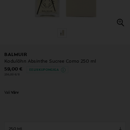
BALMUIR
Kodulõhn Absinthe Sucree Como 250 ml
Original Price
59,00 €
EELIS KUPONGIGA
236,00 €/1l
Vali
Värv
null