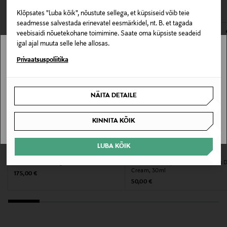
VAATASID KA
172825906
avamata originaalpakendis.
parandavad naha barjäärifunktsiooni ja taastavad
Klõpsates "Luba kõik", nõustute sellega, et küpsiseid võib teie
naha taimestiku loomuliku tasakaalu.
E-POE TAGASTUSED
seadmesse salvestada erinevatel eesmärkidel, nt. B. et tagada
Omadus
veebisaidi nõuetekohane toimimine. Saate oma küpsiste seadeid
Vegan
igal ajal muuta selle lehe allosas.
Stockmann pole Sinu riigis saadaval.
Privaatsuspoliitika
Värv
Sinu riiki ei ole kohaletoimetamine saadaval.
NOCOL
NÄITA DETAILE
SAAN ARU
Suurus
KINNITA KÕIK
50 ml
LUBA KÕIK
Valmistaja tootenumber
AUGUSTINUS BADER
LANCÔME
Näokreem The Light Cream
Päevakreem Hydra Zen Anti-Stress 
403213
Cream, 30ml
Original Price
175,00 €
Original Price
50,00 €
Tootja
BABOR SVERIGE AB