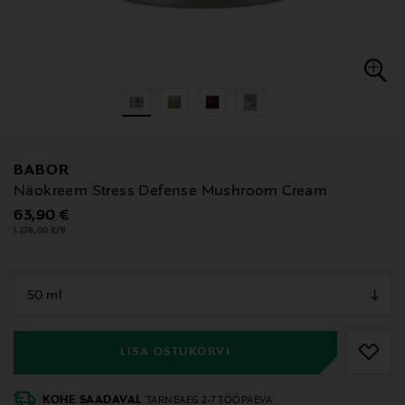
BABOR
Näokreem Stress Defense Mushroom Cream
Original Price
63,90 €
1 278,00 €/1l
null
null
LISA OSTUKORVI
KOHE SAADAVAL
TARNEAEG 2-7 TÖÖPÄEVA