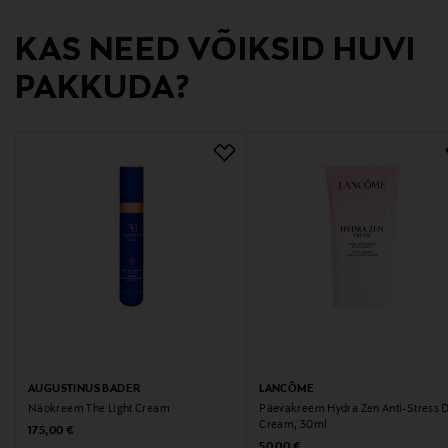
Tootja aadress
KAS NEED VÕIKSID HUVI
Sveavägen 77, 113 50 Stockholm, Sweden
PAKKUDA?
Digitaalne aadress
info@babor.se
Märksõnad
näokreem, nahahooldus, Babor, antioksüdant,
päevakreem
AUGUSTINUS BADER
LANCÔME
Näokreem The Light Cream
Päevakreem Hydra Zen Anti-Stress 
Cream, 30ml
Original Price
175,00 €
Original Price
50,00 €