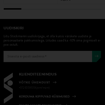
UUDISKIRI
Liitu Stockmanni uudiskirjaga, et olla kursis värskete uudiste ja
personaalsete pakkumistega. Liitudes saad ka -10% oma järgmiselt e-
poe ostult.
KLIENDITEENINDUS
VÕTKE ÜHENDUST
+372 6339539(pvm/mpm)
KORDUMA KIPPUVAD KÜSIMUSED