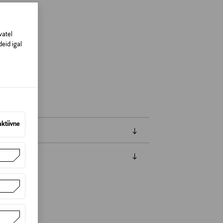
vatel
eid igal
nland
ohooldus
aktiivne
amisest. Suletud pakendis toodete puhul
vad olema avamata originaalpakendis.