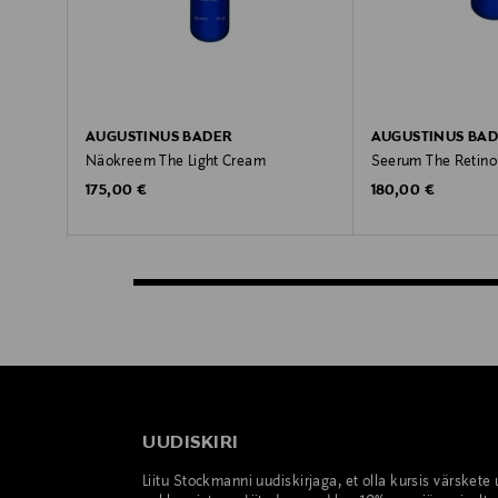
AUGUSTINUS BADER
AUGUSTINUS BA
Näokreem The Light Cream
Seerum The Retino
Original Price
Original Price
175,00 €
180,00 €
UUDISKIRI
Liitu Stockmanni uudiskirjaga, et olla kursis värskete