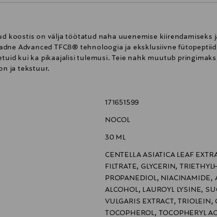
tud koostis on välja töötatud naha uuenemise kiirendamiseks
adne Advanced TFC8® tehnoloogia ja eksklusiivne fütopeptiid
etuid kui ka pikaajalisi tulemusi. Teie nahk muutub pringimak
on ja tekstuur.
171651599
NOCOL
30 ML
CENTELLA ASIATICA LEAF EXT
FILTRATE, GLYCERIN, TRIETHY
PROPANEDIOL, NIACINAMIDE,
ALCOHOL, LAUROYL LYSINE, S
VULGARIS EXTRACT, TRIOLEIN,
TOCOPHEROL, TOCOPHERYL A