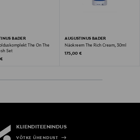
TINUS BADER
AUGUSTINUS BADER
lduskomplekt The On The
Näokreem The Rich Cream, 30ml
esh Set
Original Price
175,00 €
 Price
 €
KLIENDITEENINDUS
VÕTKE ÜHENDUST