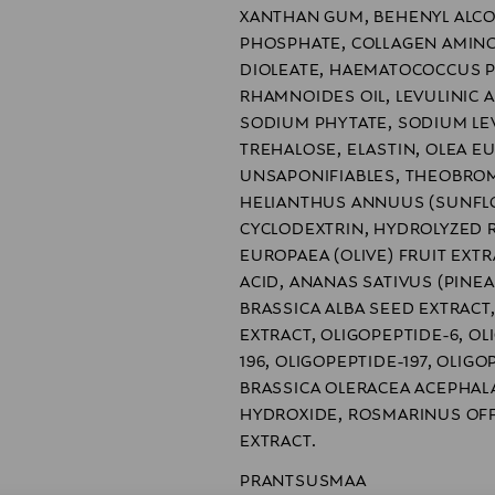
XANTHAN GUM, BEHENYL ALCO
PHOSPHATE, COLLAGEN AMINO 
DIOLEATE, HAEMATOCOCCUS P
RHAMNOIDES OIL, LEVULINIC 
SODIUM PHYTATE, SODIUM LE
TREHALOSE, ELASTIN, OLEA EU
UNSAPONIFIABLES, THEOBROM
HELIANTHUS ANNUUS (SUNFLO
CYCLODEXTRIN, HYDROLYZED R
EUROPAEA (OLIVE) FRUIT EXTRA
ACID, ANANAS SATIVUS (PINEA
BRASSICA ALBA SEED EXTRACT,
EXTRACT, OLIGOPEPTIDE-6, OL
196, OLIGOPEPTIDE-197, OLIGO
BRASSICA OLERACEA ACEPHALA
HYDROXIDE, ROSMARINUS OFFI
EXTRACT.
PRANTSUSMAA