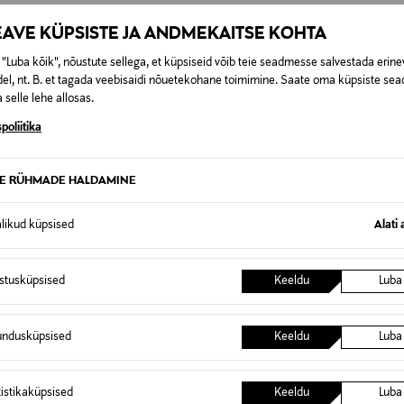
39100158020
EAVE KÜPSISTE JA ANDMEKAITSE KOHTA
Sirowa Finland Ltd Oy
"Luba kõik", nõustute sellega, et küpsiseid võib teie seadmesse salvestada erine
el, nt. B. et tagada veebisaidi nõuetekohane toimimine. Saate oma küpsiste sead
Miestentie 9 C, 02150 Espoo, Fi
 selle lehe allosas.
kuluttajapalvelu@sirowa.com
poliitika
Augustinus Bader, seerum, nä
TE RÜHMADE HALDAMINE
alikud küpsised
Alati 
0,00 €
istusküpsised
Keeldu
Luba
t esitamata lepingust taganeda 30 päeva jooksul alates kauba kättesa
0,00 € – 4,90 €
se
is. Tagastatavad suletud pakendis kosmeetika- ja loodustooted pea
undusküpsised
Keeldu
Luba
SID KA
tistikaküpsised
Keeldu
Luba