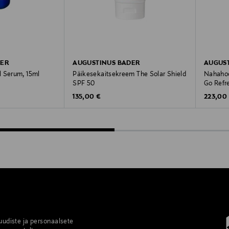
DER
AUGUSTINUS BADER
AUGUS
l Serum, 15ml
Päikesekaitsekreem The Solar Shield
Nahahoo
SPF 50
Go Refr
Original Price
Original
135,00 €
223,00
 uudiste ja personaalsete