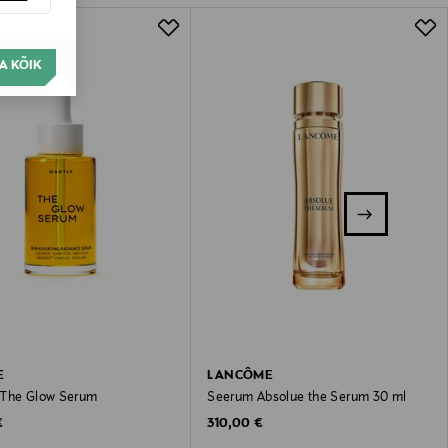
A KÕIK
E
LANCÔME
The Glow Serum
Seerum Absolue the Serum 30 ml
 Price
Original Price
€
310,00 €