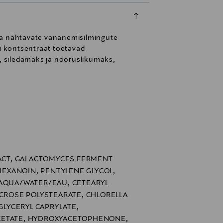
 ja nähtavate vananemisilmingute
i kontsentraat toetavad
s, siledamaks ja nooruslikumaks,
RACT, GALACTOMYCES FERMENT
LHEXANOIN, PENTYLENE GLYCOL,
 AQUA/WATER/EAU, CETEARYL
UCROSE POLYSTEARATE, CHLORELLA
 GLYCERYL CAPRYLATE,
CETATE, HYDROXYACETOPHENONE,