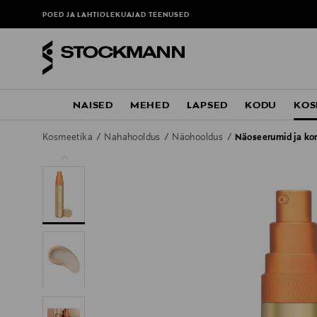
POED JA LAHTIOLEKUAJAD
TEENUSED
NAISED
MEHED
LAPSED
KODU
KOS
Kosmeetika
Nahahooldus
Näohooldus
Näoseerumid ja ko