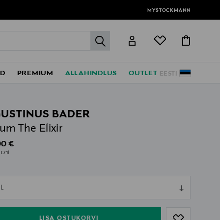
MYSTOCKMANN
label.header.go
ED
PREMIUM
ALLAHINDLUS
OUTLET
EESTI
USTINUS BADER
um The Elixir
al Price
00 €
€/1l
ull
L
ull
LISA OSTUKORVI