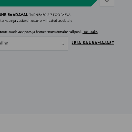
OHE SAADAVAL
TARNEAEG 2-7 TÖÖPÄEVA
 tarneaega vastavalt ostukorvi lisatud toodetele
i toote saadavust poes ja broneerimisvõimalust allpool.
Loe lisaks
LEIA KAUBAMAJAST
allinn