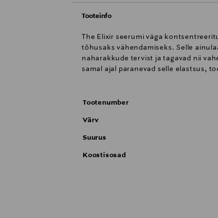
Tooteinfo
The Elixir seerumi väga kontsentreeri
tõhusaks vähendamiseks. Selle ainula
naharakkude tervist ja tagavad nii vah
samal ajal paranevad selle elastsus, to
Tootenumber
Värv
Suurus
Koostisosad