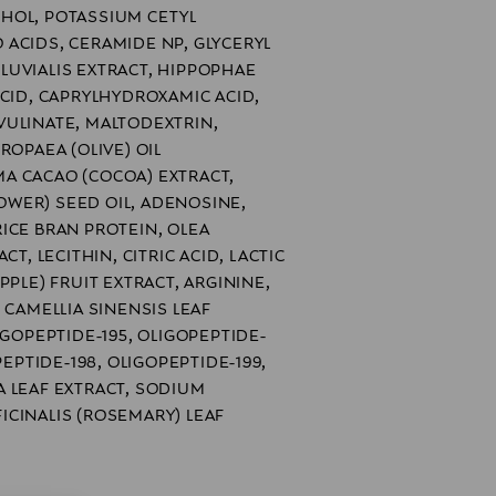
HOL, POTASSIUM CETYL
ACIDS, CERAMIDE NP, GLYCERYL
LUVIALIS EXTRACT, HIPPOPHAE
ACID, CAPRYLHYDROXAMIC ACID,
VULINATE, MALTODEXTRIN,
ROPAEA (OLIVE) OIL
A CACAO (COCOA) EXTRACT,
WER) SEED OIL, ADENOSINE,
ICE BRAN PROTEIN, OLEA
CT, LECITHIN, CITRIC ACID, LACTIC
PPLE) FRUIT EXTRACT, ARGININE,
 CAMELLIA SINENSIS LEAF
IGOPEPTIDE-195, OLIGOPEPTIDE-
PEPTIDE-198, OLIGOPEPTIDE-199,
 LEAF EXTRACT, SODIUM
CINALIS (ROSEMARY) LEAF