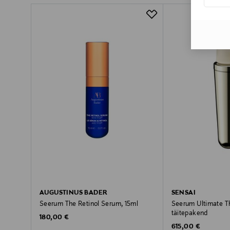
AUGUSTINUS BADER
SENSAI
Seerum The Retinol Serum, 15ml
Seerum Ultimate T
täitepakend
Original Price
180,00 €
Original Price
615,00 €