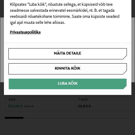
VAATASID KA
Materjal
Klõpsates "Luba kõik", nõustute sellega, et küpsiseid võib teie
seadmesse salvestada erinevatel eesmärkidel, nt. B. et tagada
96% puuvill, 4% elastaan
veebisaidi nõuetekohane toimimine. Saate oma küpsiste seadeid
igal ajal muuta selle lehe allosas.
Hooldusjuhendid
Stockmann pole Sinu riigis saadaval.
Privaatsuspoliitika
Masinpesu vastavalt hooldusjuhistele
Sinu riiki ei ole kohaletoimetamine saadaval.
Värv
NÄITA DETAILE
SAAN ARU
CARVIN
KINNITA KÕIK
Tootjamaa
LUBA KÕIK
SOODUSTUS 40%
EELIS KUPONGIGA
PORTUGAL
STONE ISLAND
LES DEUX
Särk
T-särk
Valmistaja tootenumber
Discounted Price
Original Price
Original Price
105,00 €
59,90 €
175,00 €
MPYM02AE26
Tootja