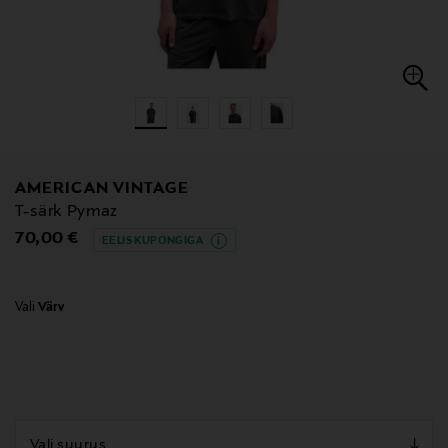
AMERICAN VINTAGE
T-särk Pymaz
Original Price
70,00 €
EELIS KUPONGIGA
Vali
Värv
null