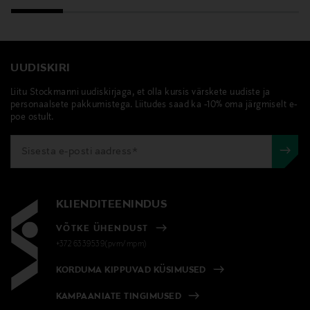
UUDISKIRI
Liitu Stockmanni uudiskirjaga, et olla kursis värskete uudiste ja
personaalsete pakkumistega. Liitudes saad ka -10% oma järgmiselt e-
poe ostult.
KLIENDITEENINDUS
VÕTKE ÜHENDUST
+372 6339539(pvm/mpm)
KORDUMA KIPPUVAD KÜSIMUSED
KAMPAANIATE TINGIMUSED