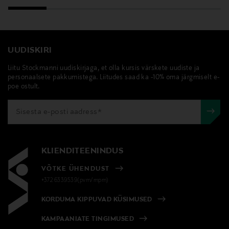
UUDISKIRI
Liitu Stockmanni uudiskirjaga, et olla kursis värskete uudiste ja
personaalsete pakkumistega. Liitudes saad ka -10% oma järgmiselt e-
poe ostult.
KLIENDITEENINDUS
VÕTKE ÜHENDUST
+372 6339539(pvm/mpm)
KORDUMA KIPPUVAD KÜSIMUSED
KAMPAANIATE TINGIMUSED