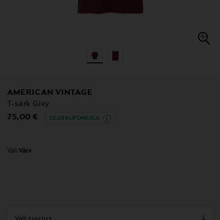
AMERICAN VINTAGE
T-särk Gixy
Original Price
75,00 €
EELIS KUPONGIGA
Vali
Värv
null