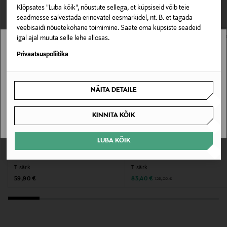
VAATASID KA
Klõpsates "Luba kõik", nõustute sellega, et küpsiseid võib teie
Värv
seadmesse salvestada erinevatel eesmärkidel, nt. B. et tagada
veebisaidi nõuetekohane toimimine. Saate oma küpsiste seadeid
ACAJOU
igal ajal muuta selle lehe allosas.
Stockmann pole Sinu riigis saadaval.
Privaatsuspoliitika
Tootjamaa
PORTUGAL
Sinu riiki ei ole kohaletoimetamine saadaval.
NÄITA DETAILE
Valmistaja tootenumber
SAAN ARU
MGIX02AE26
KINNITA KÕIK
Tootja
LUBA KÕIK
EELIS KUPONGIGA
SOODUSTUS 40%
SARL AARON
LES DEUX
SAND COPENHAGEN
T-särk
T-särk
Original Price
Discounted Price
Original Price
59,90 €
83,40 €
139,00 €
Tootja aadress
Parc d’activités de Signes, 84 Allée de Stockholm,
83870 Signes, France