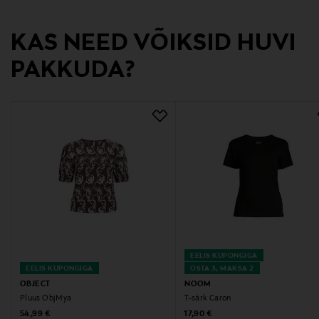
Acc3ss Oy
KAS NEED VÕIKSID HUVI
Tootja aadress
PAKKUDA?
Vanha Talvitie 10 F, 00580, Helsinki, Finland
Digitaalne aadress
info@acc3ss.com
Märksõnad
allsaints, t-särk, trikotaažsärk, puuvillane t-särk,
naiste särk
EELIS KUPONGIGA
EELIS KUPONGIGA
OSTA 3, MAKSA 2
OBJECT
NOOM
Pluus ObjMya
T-särk Caron
Original Price
Original Price
54,99 €
17,90 €