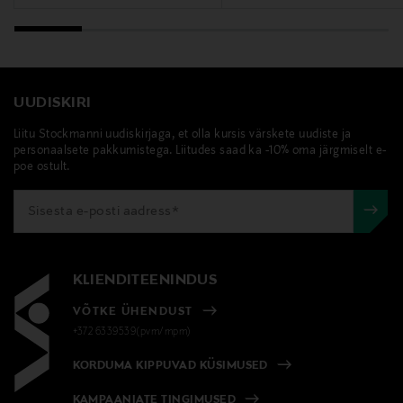
UUDISKIRI
Liitu Stockmanni uudiskirjaga, et olla kursis värskete uudiste ja
personaalsete pakkumistega. Liitudes saad ka -10% oma järgmiselt e-
poe ostult.
KLIENDITEENINDUS
VÕTKE ÜHENDUST
+372 6339539(pvm/mpm)
KORDUMA KIPPUVAD KÜSIMUSED
KAMPAANIATE TINGIMUSED