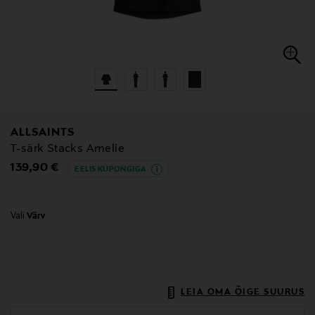
ALLSAINTS
T-särk Stacks Amelie
Original Price
139,90 €
EELIS KUPONGIGA
Vali
Värv
LEIA OMA ÕIGE SUURUS