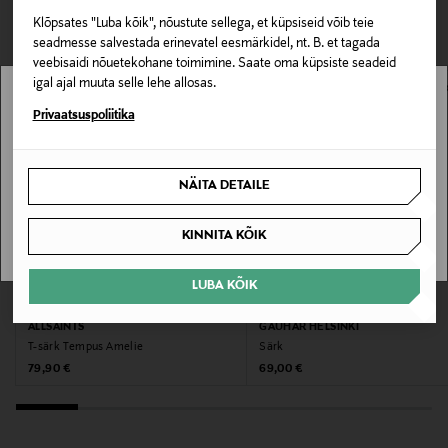
0,00 € – 4,90 €
Materjal
VAATASID KA
Klõpsates "Luba kõik", nõustute sellega, et küpsiseid võib teie
100% puuvill
seadmesse salvestada erinevatel eesmärkidel, nt. B. et tagada
veebisaidi nõuetekohane toimimine. Saate oma küpsiste seadeid
igal ajal muuta selle lehe allosas.
Hooldusjuhendid
Stockmann pole Sinu riigis saadaval.
Privaatsuspoliitika
Õrn masinpesu 30 kraadi juures. Pesta pahempidi.
Mitte trummelkuivatada.
Sinu riiki ei ole kohaletoimetamine saadaval.
NÄITA DETAILE
Värv
SAAN ARU
BLACK
KINNITA KÕIK
Tootjamaa
LUBA KÕIK
EELIS KUPONGIGA
EELIS KUPONGIGA
INDONEESIA
ALLSAINTS
GAUHAR HELSINKI
T-särk Tempus Amelie
Särk
Valmistaja tootenumber
Original Price
Original Price
79,90 €
69,00 €
W151JE
Tootja