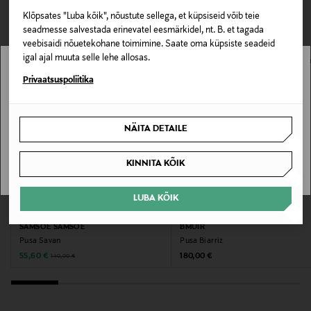
0,00 € – 4,90 €
VAATASID KA
70% puuvill, 30% polüester
Klõpsates "Luba kõik", nõustute sellega, et küpsiseid võib teie
seadmesse salvestada erinevatel eesmärkidel, nt. B. et tagada
veebisaidi nõuetekohane toimimine. Saate oma küpsiste seadeid
Hooldusjuhendid
igal ajal muuta selle lehe allosas.
Õrn masinpesu 30 kraadi juures. Pesta pahempidi.
Stockmann pole Sinu riigis saadaval.
Privaatsuspoliitika
Mitte kuivatada trummelkuivatis.
Sinu riiki ei ole kohaletoimetamine saadaval.
Värv
NÄITA DETAILE
OPTIC WHITE
SAAN ARU
KINNITA KÕIK
Tootjamaa
LUBA KÕIK
INDONEESIA
SOODUSTUS 60%
EELIS KUPONGIGA
SAMSOE SAMSOE
BMUIR
Valmistaja tootenumber
Pusa Savan
Pusa Biarriz
Discounted Price
Original Price
W152JE
Original Price
55,60 €
180,00 €
140,00 €
Tootja