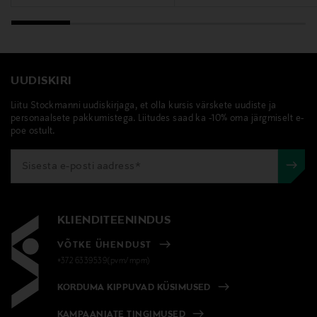
UUDISKIRI
Liitu Stockmanni uudiskirjaga, et olla kursis värskete uudiste ja
personaalsete pakkumistega. Liitudes saad ka -10% oma järgmiselt e-
poe ostult.
KLIENDITEENINDUS
VÕTKE ÜHENDUST
+372 6339539(pvm/mpm)
KORDUMA KIPPUVAD KÜSIMUSED
KAMPAANIATE TINGIMUSED