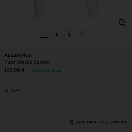
ALLSAINTS
Pusa Stacks Separo
Original Price
199,90 €
EELIS KUPONGIGA
Vali
Värv
LEIA OMA ÕIGE SUURUS