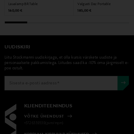
Laualamp BR Table
Valgusti Daz Portable
Digitaalne aadress
Original Price
Original Price
140,00 €
185,00 €
alice.nesti@alessi.com
Märksõnad
laualamp, Alessi, lamp, sisustus, laetav valgustus,
UUDISKIRI
lauavalgusti
Liitu Stockmanni uudiskirjaga, et olla kursis värskete uudiste ja
personaalsete pakkumistega. Liitudes saad ka -10% oma järgmiselt e-
poe ostult.
KLIENDITEENINDUS
VÕTKE ÜHENDUST
+372 6339539(pvm/mpm)