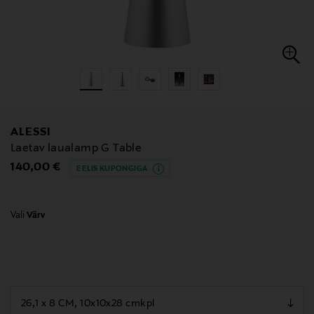
ALESSI
Laetav laualamp G Table
Original Price
140,00 €
EELIS KUPONGIGA
Vali
Värv
null
null