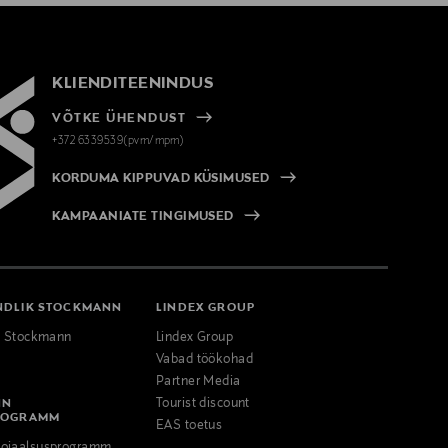
KLIENDITEENINDUS
VÕTKE ÜHENDUST
+372 6339539(pvm/mpm)
KORDUMA KIPPUVAD KÜSIMUSED
KAMPAANIATE TINGIMUSED
NDLIK STOCKMANN
LINDEX GROUP
k Stockmann
Lindex Group
Vabad töökohad
Partner Media
NN
Tourist discount
ROGRAMM
EAS toetus