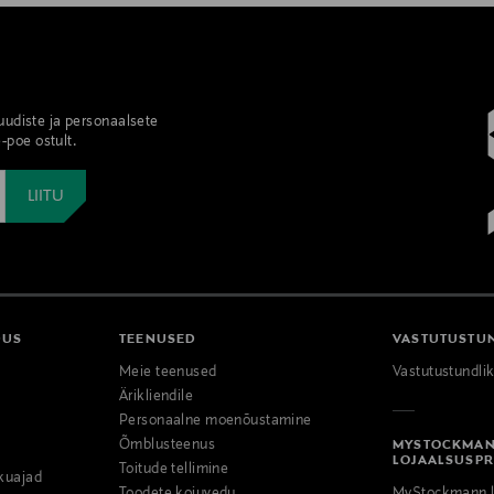
 uudiste ja personaalsete
-poe ostult.
DUS
TEENUSED
VASTUTUSTU
Meie teenused
Vastutustundli
Ärikliendile
Personaalne moenõustamine
Õmblusteenus
MYSTOCKMA
LOJAALSUSP
Toitude tellimine
kuajad