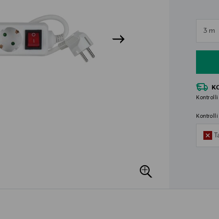
n
3 m
n
K
Kontrolli
Kontroll
T