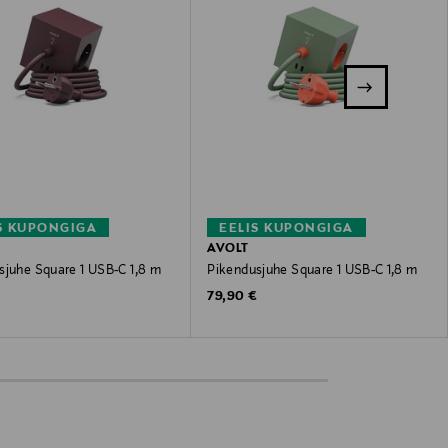
S KUPONGIGA
EELIS KUPONGIGA
AVOLT
sjuhe Square 1 USB-C 1,8 m
Pikendusjuhe Square 1 USB-C 1,8 m
 Price
Original Price
€
79,90 €