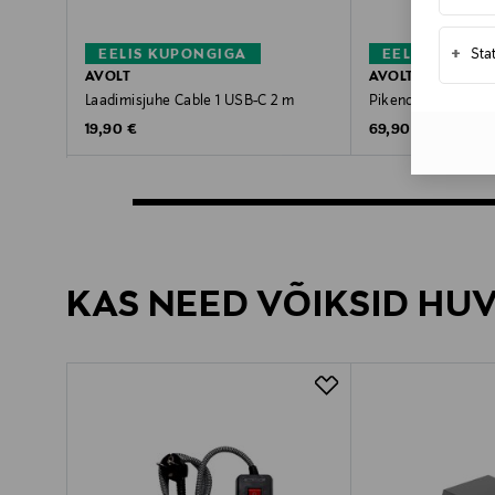
+
Sta
EELIS KUPONGIGA
EELIS KUPON
AVOLT
AVOLT
Laadimisjuhe Cable 1 USB-C 2 m
Pikendusjuhe Squa
Original Price
Original Price
19,90 €
69,90 €
KAS NEED VÕIKSID HU