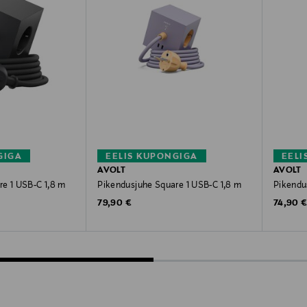
GIGA
EELIS KUPONGIGA
EELI
AVOLT
AVOLT
re 1 USB-C 1,8 m
Pikendusjuhe Square 1 USB-C 1,8 m
Pikendu
Original Price
Original
79,90 €
74,90 