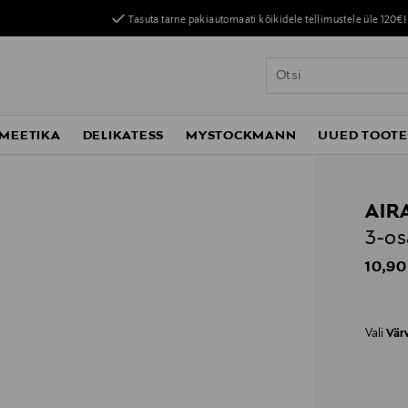
Tasuta tarne pakiautomaati kõikidele tellimustele üle 120€!
MEETIKA
DELIKATESS
MYSTOCKMANN
UUED TOOT
AIR
3-os
Origin
10,90
Vali
Vär