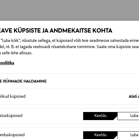
0,00 €
SID KA
EAVE KÜPSISTE JA ANDMEKAITSE KOHTA
0,00 € – 4,90 €
se
"Luba kõik", nõustute sellega, et küpsiseid võib teie seadmesse salvestada erine
el, nt. B. et tagada veebisaidi nõuetekohane toimimine. Saate oma küpsiste sead
 selle lehe allosas.
poliitika
TE RÜHMADE HALDAMINE
alikud küpsised
Alati 
istusküpsised
Keeldu
Luba
undusküpsised
Keeldu
Luba