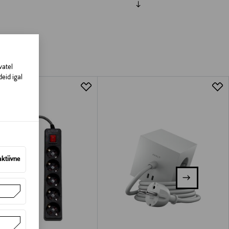
vatel
eid igal
aktiivne