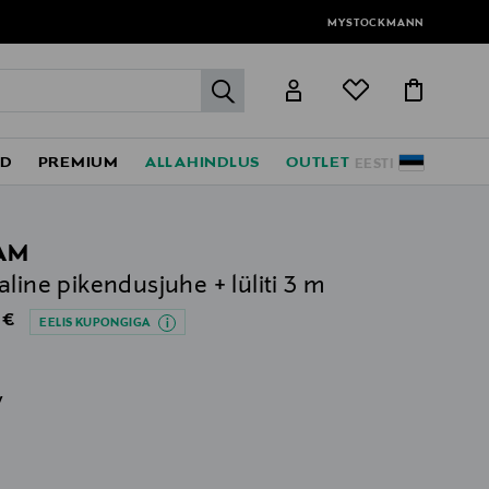
MYSTOCKMANN
label.header.go
ED
PREMIUM
ALLAHINDLUS
OUTLET
EESTI
AM
aline pikendusjuhe + lüliti 3 m
al Price
 €
EELIS KUPONGIGA
v