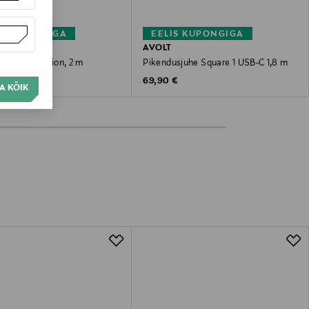
S KUPONGIGA
EELIS KUPONGIGA
AVOLT
sjuhe Extension, 2 m
Pikendusjuhe Square 1 USB-C 1,8 m
 Price
Original Price
69,90 €
A KÕIK