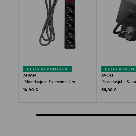
EELIS KUPONGIGA
EELIS KUPON
AIRAM
AVOLT
Pikendusjuhe Extension, 2 m
Pikendusjuhe Squa
Original Price
Original Price
14,90 €
69,90 €