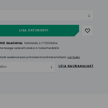
ull
ull
LISA OSTUKORVI
OHE SAADAVAL
TARNEAEG 2-7 TÖÖPÄEVA
 tarneaega vastavalt ostukorvi lisatud toodetele
i toote saadavust poes ja broneerimisvõimalust allpool.
Loe lisaks
LEIA KAUBAMAJAST
allinn