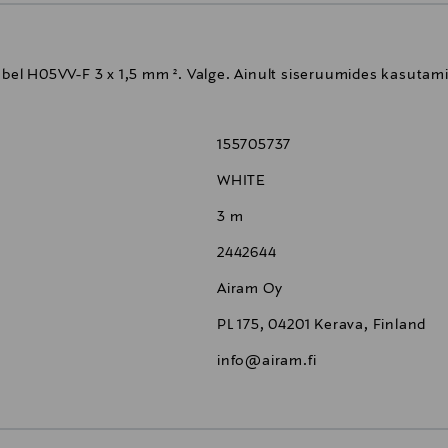
aabel H05VV-F 3 x 1,5 mm ². Valge. Ainult siseruumides kasutami
155705737
WHITE
3 m
2442644
Airam Oy
PL 175, 04201 Kerava, Finland
info@airam.fi