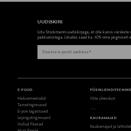
UUDISKIRI
Liitu Stockmanni uudiskirjaga, et olla kursis värskete
pakkumistega. Liitudes saad ka -10% oma järgmiselt e
E-POOD
PÜSIKLIENDITEENIN
Maksemeetodid
Võta ühendust
Tarnetingimused
E-poe tagastused
Lepingutingimused
KAUBAMAJAD
Hullud Päevad
Kaubamajad ja lahtiole