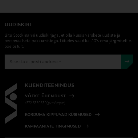
UUDISKIRI
Liitu Stockmanni uudiskirjaga, et olla kursis värskete uudiste ja
personaalsete pakkumistega. Liitudes saad ka -10% oma järgmiselt e-
poe ostult.
KLIENDITEENINDUS
VÕTKE ÜHENDUST
+372 6339539(pvm/mpm)
KORDUMA KIPPUVAD KÜSIMUSED
KAMPAANIATE TINGIMUSED