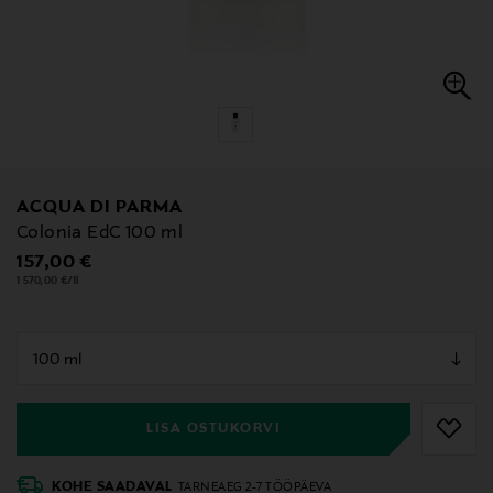
ACQUA DI PARMA
Colonia EdC 100 ml
Original Price
157,00 €
1 570,00 €/1l
null
null
LISA OSTUKORVI
KOHE SAADAVAL
TARNEAEG 2-7 TÖÖPÄEVA