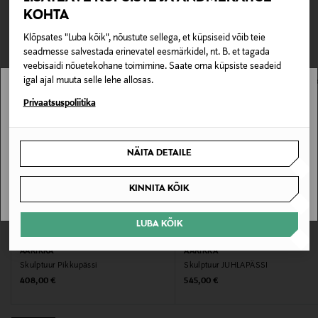
ja soojust. Kõrgus 20 cm. Valmistatud käsitööna
TEISED KLIENDID
Tarnimine pakiautomaati või postkontorisse
KOHTA
Soomes.
LOE LISAKS
0,00 € – 4,90 €
VAATASID KA
Klõpsates "Luba kõik", nõustute sellega, et küpsiseid võib teie
Tootenumber
seadmesse salvestada erinevatel eesmärkidel, nt. B. et tagada
veebisaidi nõuetekohane toimimine. Saate oma küpsiste seadeid
177436107
igal ajal muuta selle lehe allosas.
Stockmann pole Sinu riigis saadaval.
Privaatsuspoliitika
Materjal
Sinu riiki ei ole kohaletoimetamine saadaval.
vaher, kask, messing, linane
NÄITA DETAILE
Hooldusjuhendid
SAAN ARU
KINNITA KÕIK
Puhastada niiske lapiga.
LUBA KÕIK
Värv
EELIS KUPONGIGA
EELIS KUPONGIGA
U300 VARNISHED WOOD
AARIKKA
AARIKKA
Skulptuur Pikkupässi
Skulptuur JUHLAPÄSSI
Original Price
Original Price
408,00 €
545,00 €
Suurus
20 CM