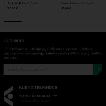
Skulptuur Kukko 25,5 cm
Dekoratsioon Jänis 9,5 cm
aarikka, skulptuur, dekoratiivese, puidust
Original Price
Original Price
190,00 €
35,00 €
dekoratsioon, sisustusese, kaunistus
UUDISKIRI
Liitu Stockmanni uudiskirjaga, et olla kursis värskete uudiste ja
personaalsete pakkumistega. Liitudes saad ka -10% oma järgmiselt e-
poe ostult.
KLIENDITEENINDUS
VÕTKE ÜHENDUST
+372 6339539(pvm/mpm)