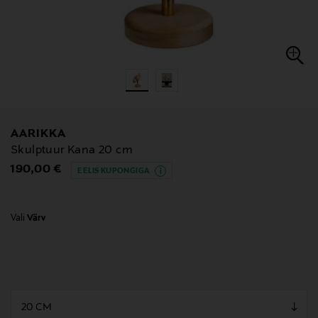
AARIKKA
Skulptuur Kana 20 cm
Original Price
190,00 €
EELIS KUPONGIGA
Vali
Värv
null
null