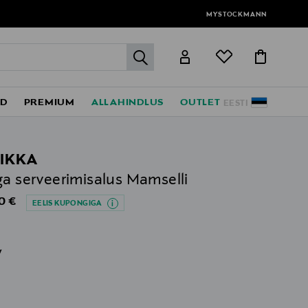
MYSTOCKMANN
label.header.go
ED
PREMIUM
ALLAHINDLUS
OUTLET
EESTI
IKKA
ga serveerimisalus Mamselli
al Price
0 €
EELIS KUPONGIGA
v