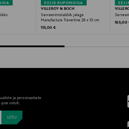
GIGA
EELIS KUPONGIGA
EELI
VILLEROY & BOCH
VILLER
nikko
Serveerimistaldrik jalaga
Serveer
Manufacture Travertine 28 x 10 cm
Original
163,00
Original Price
151,00 €
 uudiste ja personaalsete
-poe ostult.