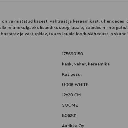
n valmistatud kasest, vahtrast ja keraamikast, ühendades lood
le mitmekülgseks lisandiks söögilauale, sobides nii hõrgutist
uhastatav ja vastupidav, tuues lauale looduslähedust ja skandi
175690150
kask, vaher, keraamika
Käsipesu.
U008 WHITE
12x20 CM
SOOME
B06201
Aarikka Oy