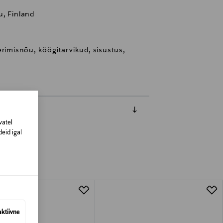
u, Finland
erimisnõu, köögitarvikud, sisustus,
vatel
eid igal
aktiivne