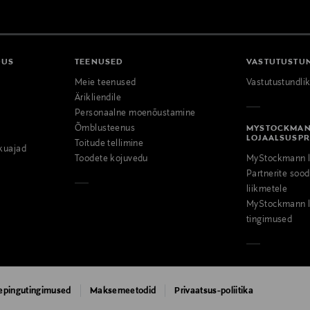
DUS
TEENUSED
VASTUTUSTU
Meie teenused
Vastutustundli
Ärikliendile
Personaalne moenõustamine
Õmblusteenus
MYSTOCKMA
LOJAALSUSP
Toitude tellimine
kuajad
Toodete kojuvedu
MyStockmann l
Partnerite so
liikmetele
MyStockmann l
tingimused
epingutingimused
Maksemeetodid
Privaatsus-poliitika