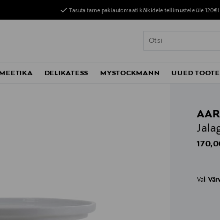
Tasuta tarne pakiautomaati kõikidele tellimustele üle 120€!
MEETIKA
DELIKATESS
MYSTOCKMANN
UUED TOOT
AAR
Jala
Origin
170,0
Vali
Vär