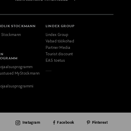
NDLIK STOCKMANN
LINDEX GROUP
k Stockmann
Lindex Group
Vabad töökohad
Partner Media
NN
Tourist discount
ROGRAMM
EAS toetus
ojaalsusprogramm
odustused MyStockmann
ojaalsusprogrammi
Instagram
Facebook
Pinterest