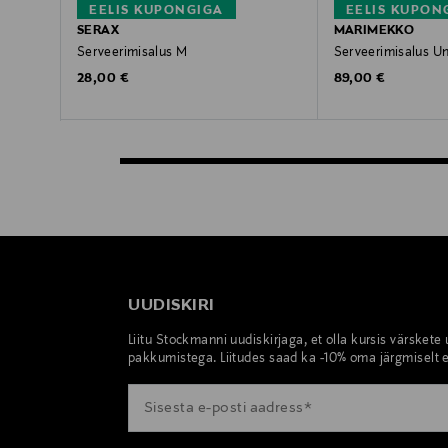
EELIS KUPONGIGA
EELIS KUPON
SERAX
MARIMEKKO
Serveerimisalus M
Serveerimisalus U
Original Price
Original Price
28,00 €
89,00 €
UUDISKIRI
Liitu Stockmanni uudiskirjaga, et olla kursis värskete
pakkumistega. Liitudes saad ka -10% oma järgmiselt e