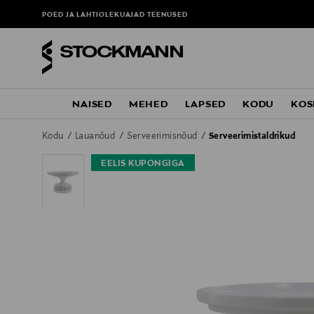
POED JA LAHTIOLEKUAJAD
TEENUSED
NAISED
MEHED
LAPSED
KODU
KOS
Kodu
Lauanõud
Serveerimisnõud
Serveerimistaldrikud
EELIS KUPONGIGA