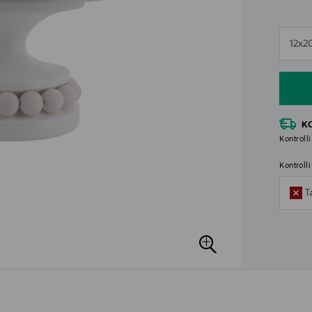
n
12x2
n
K
Kontrolli
Kontroll
T