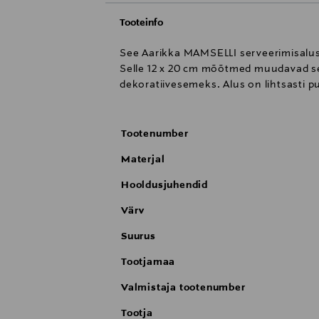
Tooteinfo
See Aarikka MAMSELLI serveerimisalus o
Selle 12 x 20 cm mõõtmed muudavad sel
dekoratiivesemeks. Alus on lihtsasti p
Tootenumber
Materjal
Hooldusjuhendid
Värv
Suurus
Tootjamaa
Valmistaja tootenumber
Tootja