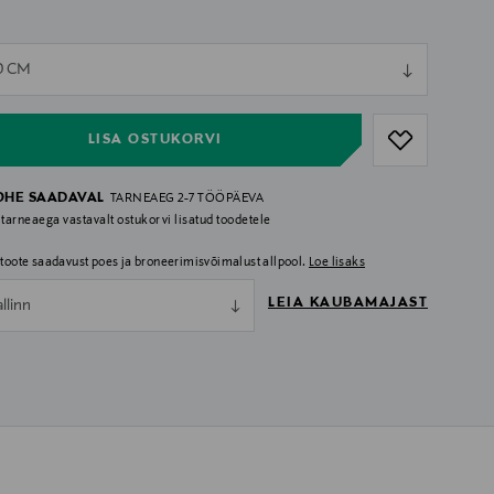
ull
0 CM
ull
LISA OSTUKORVI
OHE SAADAVAL
TARNEAEG 2-7 TÖÖPÄEVA
 tarneaega vastavalt ostukorvi lisatud toodetele
i toote saadavust poes ja broneerimisvõimalust allpool.
Loe lisaks
LEIA KAUBAMAJAST
allinn