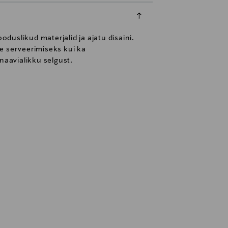
uslikud materjalid ja ajatu disaini.
e serveerimiseks kui ka
naavialikku selgust.