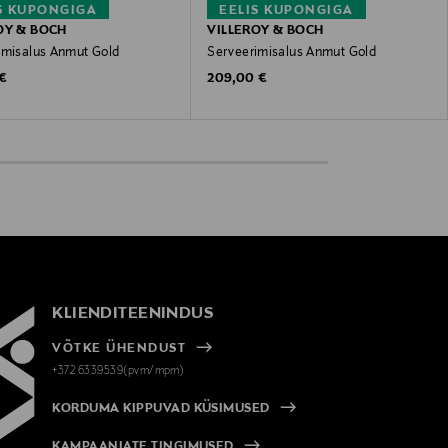
S KUPONGIGA
EELIS KUPONGIGA
OY & BOCH
VILLEROY & BOCH
imisalus Anmut Gold
Serveerimisalus Anmut Gold
 Price
Original Price
 €
209,00 €
KLIENDITEENINDUS
VÕTKE ÜHENDUST
+372 6339539(pvm/mpm)
KORDUMA KIPPUVAD KÜSIMUSED
KAMPAANIATE TINGIMUSED