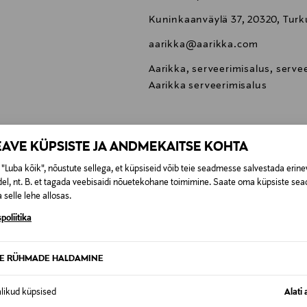
Kuninkaanväylä 37, 20320, Turk
aarikka@aarikka.com
Aarikka, serveerimisalus, serve
Aarikka serveerimisalus
EAVE KÜPSISTE JA ANDMEKAITSE KOHTA
"Luba kõik", nõustute sellega, et küpsiseid võib teie seadmesse salvestada erine
0,00 €
el, nt. B. et tagada veebisaidi nõuetekohane toimimine. Saate oma küpsiste sead
 selle lehe allosas.
SID KA
0,00 € – 4,90 €
se
poliitika
TE RÜHMADE HALDAMINE
alikud küpsised
Alati 