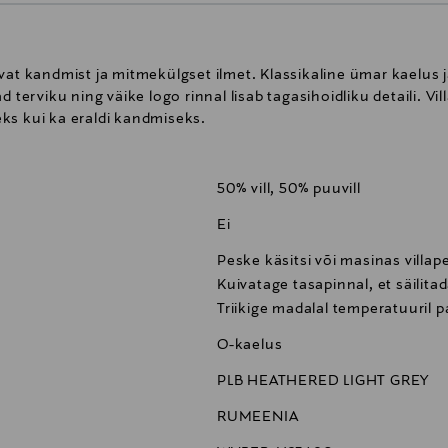
 kandmist ja mitmekülgset ilmet. Klassikaline ümar kaelus j
d terviku ning väike logo rinnal lisab tagasihoidliku detaili. V
seks kui ka eraldi kandmiseks.
50% vill, 50% puuvill
Ei
Peske käsitsi või masinas vill
Kuivatage tasapinnal, et säilit
Triikige madalal temperatuuril 
O-kaelus
PLB HEATHERED LIGHT GREY
RUMEENIA