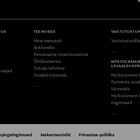
DUS
TEENUSED
VASTUTUSTU
Meie teenused
Vastutustundli
Ärikliendile
Personaalne moenõustamine
Õmblusteenus
MYSTOCKMA
LOJAALSUSP
Toitude tellimine
kuajad
Toodete kojuvedu
MyStockmann l
Partnerite so
liikmetele
MyStockmann l
tingimused
epingutingimused
Maksemeetodid
Privaatsus-poliitika