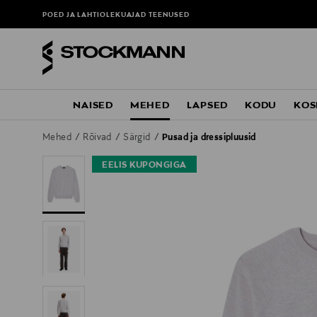
POED JA LAHTIOLEKUAJAD
TEENUSED
NAISED
MEHED
LAPSED
KODU
KOS
Mehed
Rõivad
Särgid
Pusad ja dressipluusid
EELIS KUPONGIGA