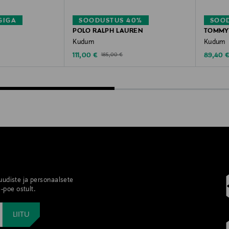
GIGA
SOODUSTUS 40%
SOO
POLO RALPH LAUREN
TOMMY 
Kudum
Kudum
Discounted Price
Discoun
Original Price
111,00 €
89,40 
185,00 €
 uudiste ja personaalsete
-poe ostult.