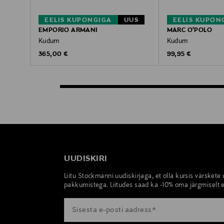
EELIS KUPONGIGA
UUS
EELIS KUPON
EMPORIO ARMANI
MARC O'POLO
Kudum
Kudum
Original Price
Original Price
365,00 €
99,95 €
UUDISKIRI
Liitu Stockmanni uudiskirjaga, et olla kursis värskete
pakkumistega. Liitudes saad ka -10% oma järgmiselt e