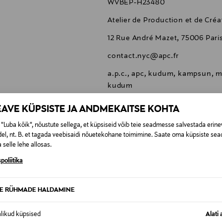
WVBEP-H23480
Atelier de Production et de Cré
12 Rue André Mazet, 75006 Pari
contact.nyc@apc.fr
a.p.c., apc, kudum, kampsun, m
kudum
EAVE KÜPSISTE JA ANDMEKAITSE KOHTA
"Luba kõik", nõustute sellega, et küpsiseid võib teie seadmesse salvestada erine
el, nt. B. et tagada veebisaidi nõuetekohane toimimine. Saate oma küpsiste sead
 selle lehe allosas.
0,00 €
poliitika
SID KA
0,00 € – 4,90 €
se
TE RÜHMADE HALDAMINE
alikud küpsised
Alati 