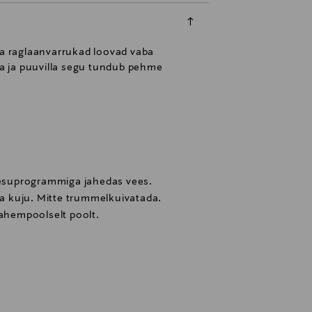
a raglaanvarrukad loovad vaba
illa ja puuvilla segu tundub pehme
apesuprogrammiga jahedas vees.
ada kuju. Mitte trummelkuivatada.
pahempoolselt poolt.