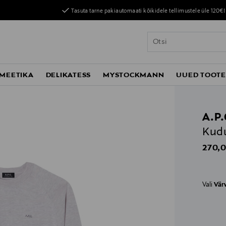
Tasuta tarne pakiautomaati kõikidele tellimustele üle 120€!
MEETIKA
DELIKATESS
MYSTOCKMANN
UUED TOOT
A.P.
Kud
Origin
270,0
Vali
Vär