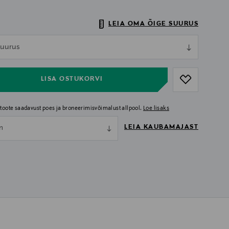
LEIA OMA ÕIGE SUURUS
ull
 suurus
ull
LISA OSTUKORVI
i toote saadavust poes ja broneerimisvõimalust allpool.
Loe lisaks
LEIA KAUBAMAJAST
nn