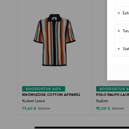
+
Eel
+
Tur
+
Sta
SOODUSTUS 40%
SOODUSTUS 
KNOWLEDGE COTTON APPAREL
POLO RALPH LAU
Kudum Loose
Kudum
Discounted Price
Discounted Price
Original Price
Original Pric
77,40 €
111,00 €
130,00 €
185,00 €