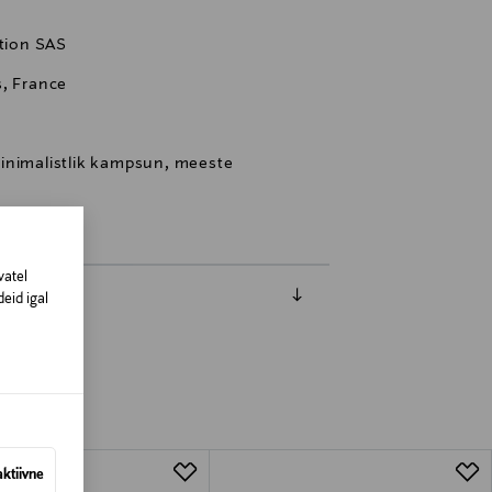
ation SAS
s, France
inimalistlik kampsun, meeste
vatel
eid igal
aktiivne