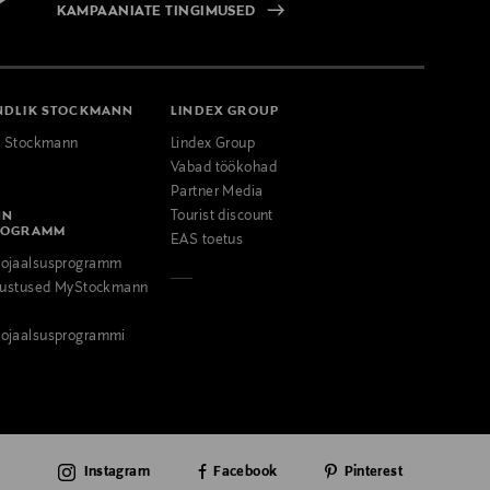
KAMPAANIATE TINGIMUSED
NDLIK STOCKMANN
LINDEX GROUP
k Stockmann
Lindex Group
Vabad töökohad
Partner Media
NN
Tourist discount
ROGRAMM
EAS toetus
ojaalsusprogramm
odustused MyStockmann
ojaalsusprogrammi
Instagram
Facebook
Pinterest