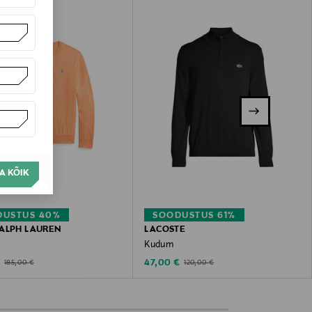
A KÕIK
DUSTUS 40%
SOODUSTUS 61%
ALPH LAUREN
LACOSTE
Kudum
ted Price
Discounted Price
Original Price
Original Price
€
47,00 €
185,00 €
120,00 €