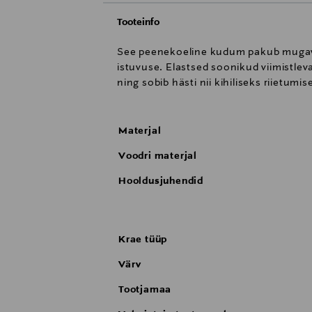
Tooteinfo
See peenekoeline kudum pakub mugavat
istuvuse. Elastsed soonikud viimistleva
ning sobib hästi nii kihiliseks riietumi
Materjal
Voodri materjal
Hooldusjuhendid
Krae tüüp
Värv
Tootjamaa