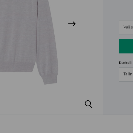
n
Vali
n
Kontroll
Talli