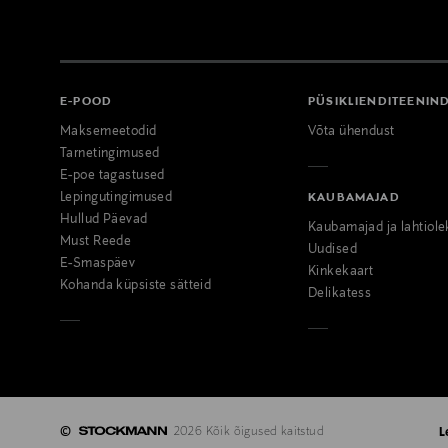
E-POOD
PÜSIKLIENDITEENIN
Maksemeetodid
Võta ühendust
Tarnetingimused
E-poe tagastused
Lepingutingimused
KAUBAMAJAD
Hullud Päevad
Kaubamajad ja lahtiole
Must Reede
Uudised
E-Smaspäev
Kinkekaart
Kohanda küpsiste sätteid
Delikatess
©
2026 Kõik õigused kaitstud
L