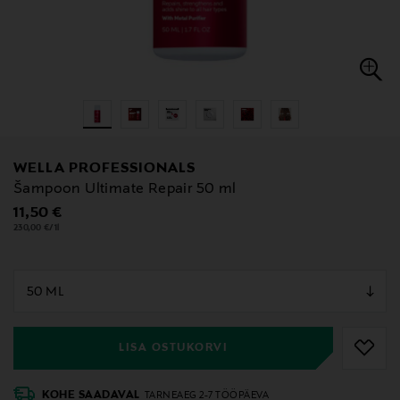
WELLA PROFESSIONALS
Šampoon Ultimate Repair 50 ml
Original Price
11,50 €
230,00 €/1l
null
null
LISA OSTUKORVI
KOHE SAADAVAL
TARNEAEG 2-7 TÖÖPÄEVA