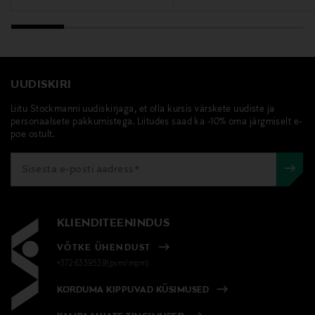
Tocopherol, Hydrogenated Palm Glycerides Citrate.
Tootjamaa
SAKSAMAA
UUDISKIRI
Valmistaja tootenumber
Liitu Stockmanni uudiskirjaga, et olla kursis värskete uudiste ja
personaalsete pakkumistega. Liitudes saad ka -10% oma järgmiselt e-
99350167934
poe ostult.
Tootja
Wella Finland Oy
Tootja aadress
KLIENDITEENINDUS
Bulevardi 21, 00180, Helsinki, Finland
VÕTKE ÜHENDUST
+372 6339539(pvm/mpm)
Digitaalne aadress
KORDUMA KIPPUVAD KÜSIMUSED
https://www.wella.com/professional/fi-FI/contact-us