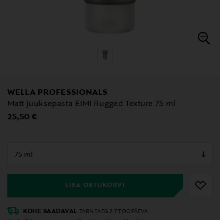
WELLA PROFESSIONALS
Matt juuksepasta EIMI Rugged Texture 75 ml
Original Price
25,50 €
null
null
LISA OSTUKORVI
KOHE SAADAVAL
TARNEAEG 2-7 TÖÖPÄEVA