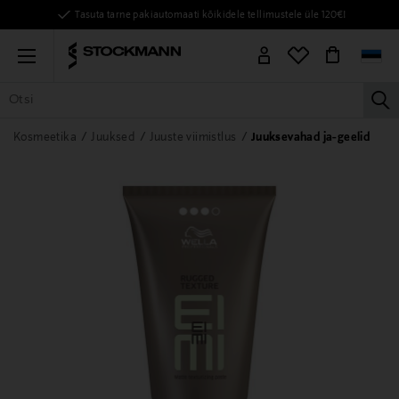
Tasuta tarne pakiautomaati kõikidele tellimustele üle 120€!
Menu
la
KÕIK TOOTED
NAISED
MEHED
LAPSED
KODU
KOSMEE
Kosmeetika
Juuksed
Juuste viimistlus
Juuksevahad ja-geelid