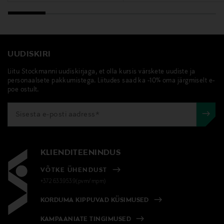
UUDISKIRI
Liitu Stockmanni uudiskirjaga, et olla kursis värskete uudiste ja
personaalsete pakkumistega. Liitudes saad ka -10% oma järgmiselt e-
poe ostult.
KLIENDITEENINDUS
VÕTKE ÜHENDUST
+372 6339539(pvm/mpm)
KORDUMA KIPPUVAD KÜSIMUSED
KAMPAANIATE TINGIMUSED