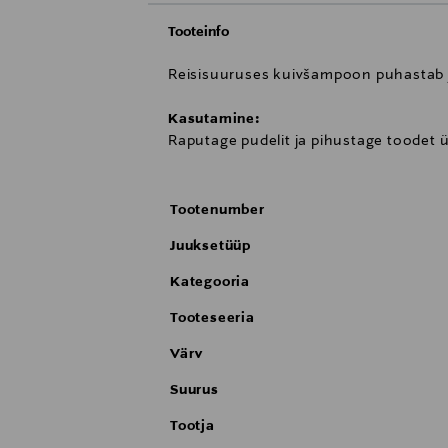
Tooteinfo
Reisisuuruses kuivšampoon puhastab ju
Kasutamine:
Raputage pudelit ja pihustage toodet üh
Tootenumber
Juuksetüüp
Kategooria
Tooteseeria
Värv
Suurus
Tootja