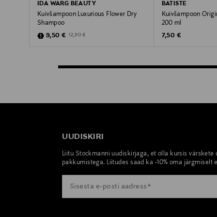
IDA WARG BEAUTY
BATISTE
Kuivšampoon Luxurious Flower Dry
Kuivšampoon Origi
Shampoo
200 ml
Discounted Price
Original Price
Original Price
9,50 €
7,50 €
12,90 €
UUDISKIRI
Liitu Stockmanni uudiskirjaga, et olla kursis värskete
pakkumistega. Liitudes saad ka -10% oma järgmiselt e