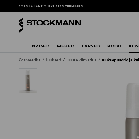
POED JA LAHTIOLEKUAJAD
TEENUSED
NAISED
MEHED
LAPSED
KODU
KOS
Kosmeetika
Juuksed
Juuste viimistlus
Juuksepuudrid ja k