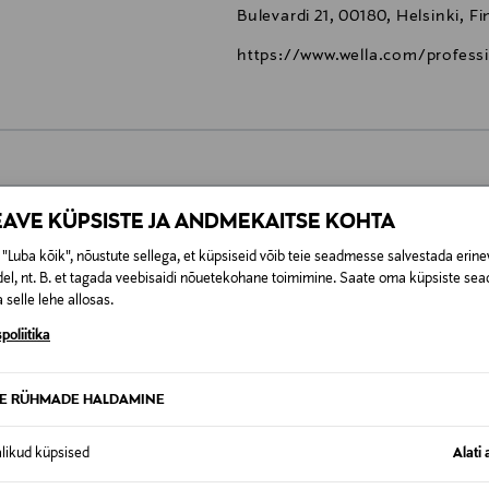
Bulevardi 21, 00180, Helsinki, F
https://www.wella.com/professi
0,00 €
EAVE KÜPSISTE JA ANDMEKAITSE KOHTA
t esitamata lepingust taganeda 30 päeva jooksul alates kauba kättesa
"Luba kõik", nõustute sellega, et küpsiseid võib teie seadmesse salvestada erine
0,00 € – 4,90 €
se
is. Tagastatavad suletud pakendis kosmeetika- ja loodustooted pea
el, nt. B. et tagada veebisaidi nõuetekohane toimimine. Saate oma küpsiste sead
 selle lehe allosas.
SID KA
poliitika
TE RÜHMADE HALDAMINE
alikud küpsised
Alati 