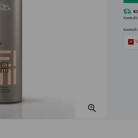
K
Kontrolli
Kontroll
T