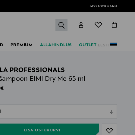
MYSTOCKMANN
label.header.go
ED
PREMIUM
ALLAHINDLUS
OUTLET
EESTI
LA PROFESSIONALS
šampoon EIMI Dry Me 65 ml
al Price
 €
ull
l
ull
LISA OSTUKORVI