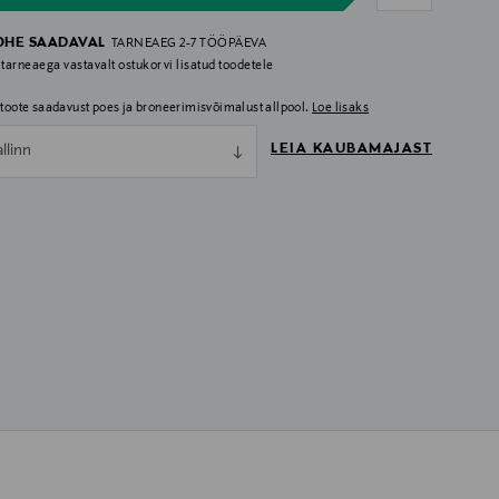
OHE SAADAVAL
TARNEAEG 2-7 TÖÖPÄEVA
 tarneaega vastavalt ostukorvi lisatud toodetele
i toote saadavust poes ja broneerimisvõimalust allpool.
Loe lisaks
LEIA KAUBAMAJAST
allinn