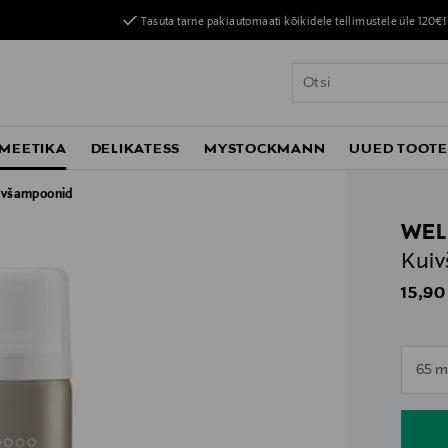
Tasuta tarne pakiautomaati kõikidele tellimustele üle 120€!
MEETIKA
DELIKATESS
MYSTOCKMANN
UUED TOOT
uivšampoonid
WEL
Kuiv
Origin
15,90
n
65 m
n