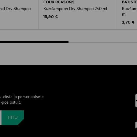
FOUR REASONS
BATIST
nal Dry Shampoo
Kuivšampoon Dry Shampoo 250 ml
Kuivšam
ml
Original Price
15,90 €
Original
2,70 €
 uudiste ja personaalsete
-poe ostult.