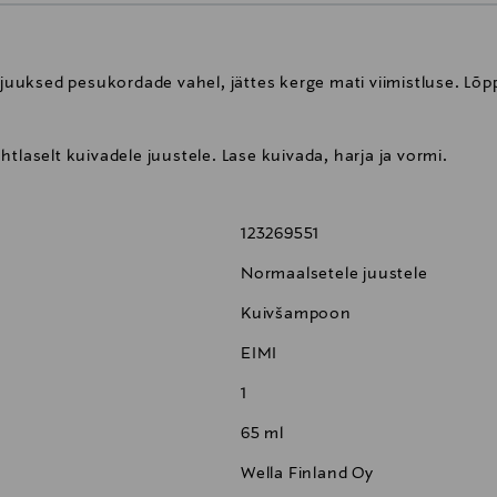
uksed pesukordade vahel, jättes kerge mati viimistluse. Lõp
tlaselt kuivadele juustele. Lase kuivada, harja ja vormi.
123269551
Normaalsetele juustele
Kuivšampoon
EIMI
1
65 ml
Wella Finland Oy