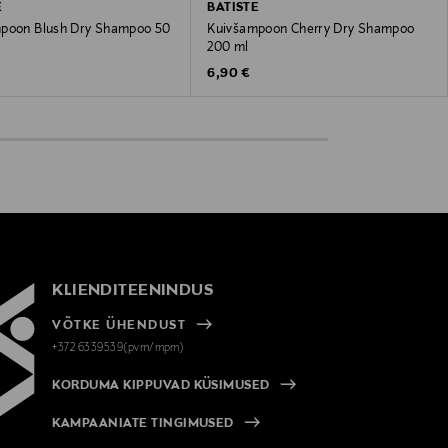
E
BATISTE
poon Blush Dry Shampoo 50
Kuivšampoon Cherry Dry Shampoo
200 ml
 Price
Original Price
6,90 €
KLIENDITEENINDUS
VÕTKE ÜHENDUST
+372 6339539(pvm/mpm)
KORDUMA KIPPUVAD KÜSIMUSED
KAMPAANIATE TINGIMUSED