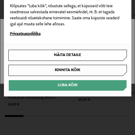
Klõpsates "Luba kõik", nõustute sellega, et küpsiseid võib teie
E-POE TAGASTUSED
Juuksetüüp
seadmesse salvestada erinevatel eesmärkidel, nt. B. et tagada
veebisaidi nõuetekohane toimimine. Saate oma küpsiste seadeid
Normaalsetele juustele
igal ajal muuta selle lehe allosas.
Stockmann pole Sinu riigis saadaval.
Privaatsuspoliitika
Kategooria
Juuksejuure tõstja
Sinu riiki ei ole kohaletoimetamine saadaval.
NÄITA DETAILE
Tooteseeria
SAAN ARU
KINNITA KÕIK
EIMI
Suurus
LUBA KÕIK
WELLA
WELLA PROFESSIONALS
Stiilivaht Deluxe Wonder Volume &
Juuksevaht EIMI Nutricurls Soft Twirl
200 ml
Protection Ultra Strong 200 ml
Original Price
25,50 €
Original Price
6,90 €
Tootja
Wella Finland Oy
Tootja aadress