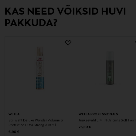
KAS NEED VÕIKSID HUVI
Bulevardi 21, 00180, Helsinki, Finland
PAKKUDA?
Digitaalne aadress
https://www.wella.com/professional/fi-FI/contact-us
WELLA
WELLA PROFESSIONALS
Stiilivaht Deluxe Wonder Volume &
Juuksevaht EIMI Nutricurls Soft Twirl
Protection Ultra Strong 200 ml
Original Price
25,50 €
Original Price
6,90 €