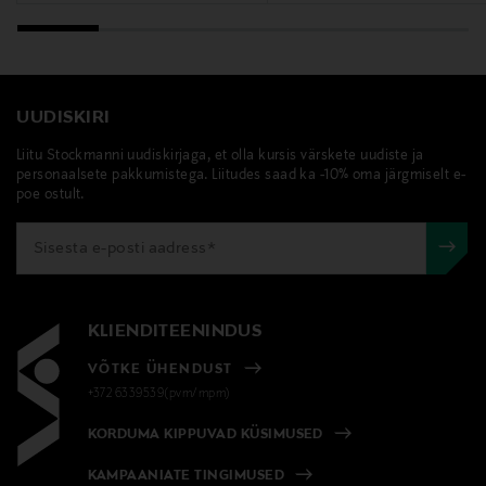
UUDISKIRI
Liitu Stockmanni uudiskirjaga, et olla kursis värskete uudiste ja
personaalsete pakkumistega. Liitudes saad ka -10% oma järgmiselt e-
poe ostult.
KLIENDITEENINDUS
VÕTKE ÜHENDUST
+372 6339539(pvm/mpm)
KORDUMA KIPPUVAD KÜSIMUSED
KAMPAANIATE TINGIMUSED