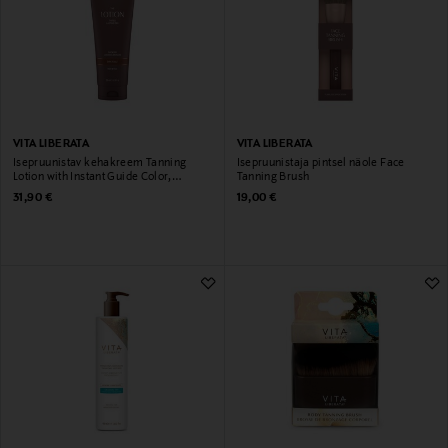
VITA LIBERATA
VITA LIBERATA
Isepruunistav kehakreem Tanning
Isepruunistaja pintsel näole Face
Lotion with Instant Guide Color,
Tanning Brush
Medium
Original Price
Original Price
31,90 €
19,00 €