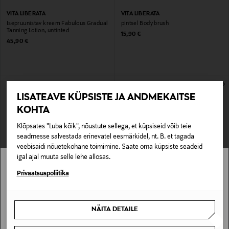
VITA LIBERATA
VITA LIBERATA
Isepruunistav kreem Fabulous Gradual
pintsel Body brush
Tanning Lotion, untinted
Original Price
15,90 €
Original Price
45,90 €
LISATEAVE KÜPSISTE JA ANDMEKAITSE
KOHTA
Klõpsates "Luba kõik", nõustute sellega, et küpsiseid võib teie
seadmesse salvestada erinevatel eesmärkidel, nt. B. et tagada
veebisaidi nõuetekohane toimimine. Saate oma küpsiste seadeid
igal ajal muuta selle lehe allosas.
Stockmann pole Sinu riigis saadaval.
Privaatsuspoliitika
VITA LIBERATA
VITA LIBERATA
Isepruunistav seerum Self Tanning
Tooniv näokreem Beauty Blur Face
Sinu riiki ei ole kohaletoimetamine saadaval.
Anti-Age Face Serum
30ml
NÄITA DETAILE
Original Price
Original Price
39,90 €
37,90 €
SAAN ARU