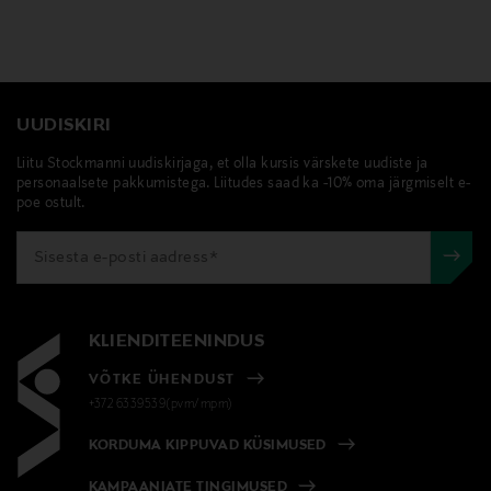
UUDISKIRI
Liitu Stockmanni uudiskirjaga, et olla kursis värskete uudiste ja
personaalsete pakkumistega. Liitudes saad ka -10% oma järgmiselt e-
poe ostult.
KLIENDITEENINDUS
VÕTKE ÜHENDUST
+372 6339539(pvm/mpm)
KORDUMA KIPPUVAD KÜSIMUSED
KAMPAANIATE TINGIMUSED