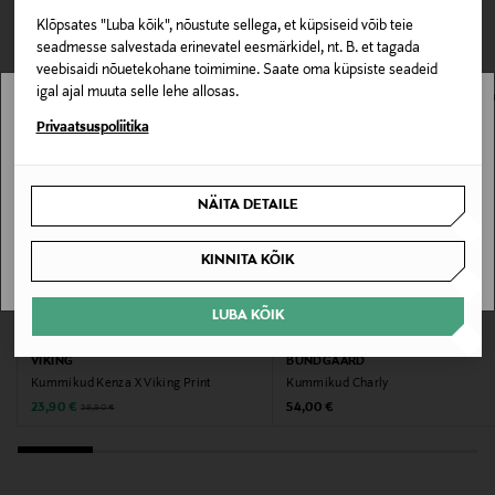
sisetald hõlbustab ka kuivamist. Kummikud ei sisalda
LOE LISAKS
0,00 € – 4,90 €
VAATASID KA
PVC-d ja tegemist on vegantootega.
Klõpsates "Luba kõik", nõustute sellega, et küpsiseid võib teie
seadmesse salvestada erinevatel eesmärkidel, nt. B. et tagada
Välismaterjal
veebisaidi nõuetekohane toimimine. Saate oma küpsiste seadeid
Kumia
igal ajal muuta selle lehe allosas.
Stockmann pole Sinu riigis saadaval.
Privaatsuspoliitika
Värv
Sinu riiki ei ole kohaletoimetamine saadaval.
7213 SUN/YELLOW
NÄITA DETAILE
SAAN ARU
Tootjamaa
KINNITA KÕIK
HIINA
LUBA KÕIK
Valmistaja tootenumber
SOODUSTUS 40%
EELIS KUPONGIGA
1-12150
VIKING
BUNDGAARD
Kummikud Kenza X Viking Print
Kummikud Charly
Discounted Price
Original Price
Original Price
23,90 €
54,00 €
39,90 €
Tootja
VIKING JALKINEET OY