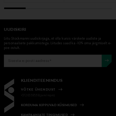
UUDISKIRI
Liitu Stockmanni uudiskirjaga, et olla kursis värskete uudiste ja
personaalsete pakkumistega. Liitudes saad ka -10% oma järgmiselt e-
poe ostult.
KLIENDITEENINDUS
VÕTKE ÜHENDUST
+372 6339539(pvm/mpm)
KORDUMA KIPPUVAD KÜSIMUSED
KAMPAANIATE TINGIMUSED