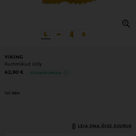
VIKING
Kummikud Jolly
Original Price
42,90 €
EELIS KUPONGIGA
Vali
Värv
LEIA OMA ÕIGE SUURUS