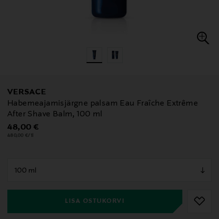
VERSACE
Habemeajamisjärgne palsam Eau Fraîche Extrême
After Shave Balm, 100 ml
Original Price
48,00 €
480,00 €/1l
null
null
LISA OSTUKORVI