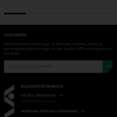
ITAALIA
Valmistaja tootenumber
501016
UUDISKIRI
Tootja
Liitu Stockmanni uudiskirjaga, et olla kursis värskete uudiste ja
Gianni Versace S.r.l.
personaalsete pakkumistega. Liitudes saad ka -10% oma järgmiselt e-
poe ostult.
Tootja aadress
Via Gesù 12, 20121 Milano, Italy
Digitaalne aadress
KLIENDITEENINDUS
customerservice@versace.com
VÕTKE ÜHENDUST
Märksõnad
+372 6339539(pvm/mpm)
Versace, habemeajamisjärgne palsam, nahahooldus,
KORDUMA KIPPUVAD KÜSIMUSED
meeste kosmeetika, habe