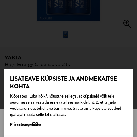
VARTA
High Energy C leelisaku 2 tk
Original Price
5,90 €
EELIS KUPONGIGA
LISATEAVE KÜPSISTE JA ANDMEKAITSE
KOHTA
null
null
Pole saadaval kaubamajas ja veebipoes.
Klõpsates "Luba kõik", nõustute sellega, et küpsiseid võib teie
seadmesse salvestada erinevatel eesmärkidel, nt. B. et tagada
veebisaidi nõuetekohane toimimine. Saate oma küpsiste seadeid
LÄBIMÜÜDUD
igal ajal muuta selle lehe allosas.
Stockmann pole Sinu riigis saadaval.
Privaatsuspoliitika
Kontrolli toote saadavust poes ja broneerimisvõimalust allpool.
Loe lisaks