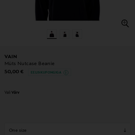
VAIN
Müts Nutcase Beanie
Original Price
50,00 €
EELIS KUPONGIGA
Vali
Värv
null
null