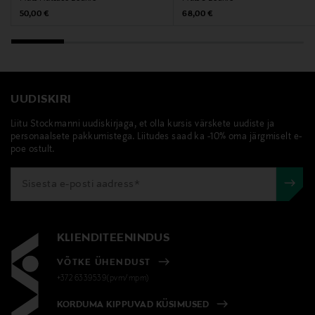
Original Price
Original Price
50,00 €
68,00 €
UUDISKIRI
Liitu Stockmanni uudiskirjaga, et olla kursis värskete uudiste ja
personaalsete pakkumistega. Liitudes saad ka -10% oma järgmiselt e-
poe ostult.
KLIENDITEENINDUS
VÕTKE ÜHENDUST
+372 6339539(pvm/mpm)
KORDUMA KIPPUVAD KÜSIMUSED