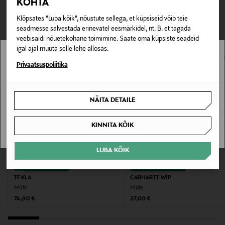
KOHTA
TEISED KLIENDID
Tarnimine pakiautomaati või postkontorisse
Tootenumber
0,00 € – 4,90 €
Klõpsates "Luba kõik", nõustute sellega, et küpsiseid võib teie
VAATASID KA
177814233
seadmesse salvestada erinevatel eesmärkidel, nt. B. et tagada
veebisaidi nõuetekohane toimimine. Saate oma küpsiste seadeid
Materjal
igal ajal muuta selle lehe allosas.
100% puuvill
Stockmann pole Sinu riigis saadaval.
Privaatsuspoliitika
Sinu riiki ei ole kohaletoimetamine saadaval.
Hooldusjuhendid
NÄITA DETAILE
Järgige hoolikalt toote hooldus- ja pesujuhiseid
SAAN ARU
KINNITA KÕIK
Värv
BLACK
LUBA KÕIK
EELIS KUPONGIGA
EELIS KUPONGIGA
Suurus
TEKLA
CARHARTT WIP
One size
Müts
Müts
Original Price
Original Price
74,90 €
27,00 €
Tootjamaa