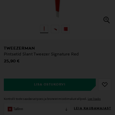
TWEEZERMAN
Pintsetid Slant Tweezer Signature Red
Original Price
25,90 €
null
null
LISA OSTUKORVI
Kontrolli toote saadavust poes ja broneerimisvõimalust allpool.
Loe lisaks
LEIA KAUBAMAJAST
Tallinn