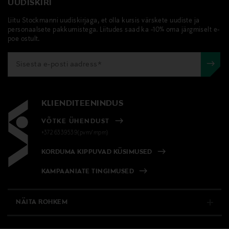
UUDISKIRI
Liitu Stockmanni uudiskirjaga, et olla kursis värskete uudiste ja
personaalsete pakkumistega. Liitudes saad ka -10% oma järgmiselt e-
poe ostult.
KLIENDITEENINDUS
VÕTKE ÜHENDUST
+372 6339539(pvm/mpm)
KORDUMA KIPPUVAD KÜSIMUSED
KAMPAANIATE TINGIMUSED
NÄITA ROHKEM
E-POOD