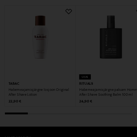
UUS
TABAC
RITUALS
Habemeajamisjärgne losjoon Original
Habemeajamisjärgne palsam Hom
After Shave Lotion
After Shave Soothing Balm 100 ml
Original Price
Original Price
22,90 €
24,90 €