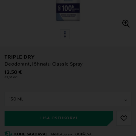
TRIPLE DRY
Deodorant, lõhnatu Classic Spray
Original Price
12,50 €
83,33 €/1l
null
null
LISA OSTUKORVI
KOHE SAADAVAL
TARNEAEG 2-7 TÖÖPÄEVA