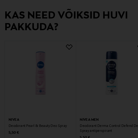
Valmistaja tootenumber
KAS NEED VÕIKSID HUVI
2200327
PAKKUDA?
Tootja
TAMRO OYJ
Tootja aadress
Rajatorpantie 41 B, 01640 Vantaa, Finland
Digitaalne aadress
asiakaspalvelu@tamro.com
Märksõnad
antiperspirant, deodorant, lõhnatu, pikaajaline kaitse,
NIVEA
NIVEA MEN
nahahooldus
Deodorant Pearl & Beauty Deo Spray
Deodorant Derma Control Defend D
Spray antiperspirant
Original Price
5,50 €
Original Price
5,50 €