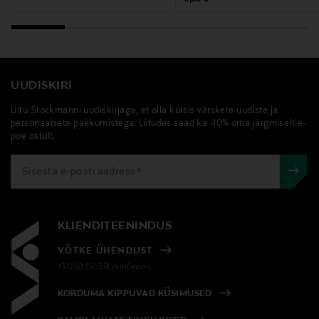
UUDISKIRI
Liitu Stockmanni uudiskirjaga, et olla kursis värskete uudiste ja
personaalsete pakkumistega. Liitudes saad ka -10% oma järgmiselt e-
poe ostult.
KLIENDITEENINDUS
VÕTKE ÜHENDUST
+372 6339539(pvm/mpm)
KORDUMA KIPPUVAD KÜSIMUSED