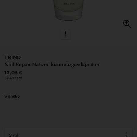
TRIND
Nail Repair Natural küünetugevdaja 9 ml
Original Price
12,03 €
1 336,67 €/1l
Vali
Värv
null