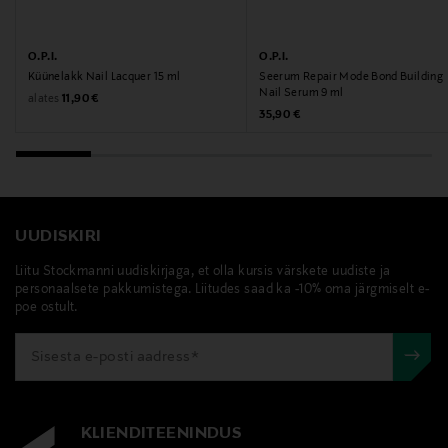
O.P.I.
O.P.I.
Küünelakk Nail Lacquer 15 ml
Seerum Repair Mode Bond Building
Nail Serum 9 ml
Original Price
alates
11,90 €
Original Price
35,90 €
UUDISKIRI
Liitu Stockmanni uudiskirjaga, et olla kursis värskete uudiste ja
personaalsete pakkumistega. Liitudes saad ka -10% oma järgmiselt e-
poe ostult.
KLIENDITEENINDUS