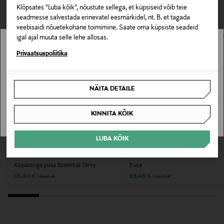
VAATASID KA
Klõpsates "Luba kõik", nõustute sellega, et küpsiseid võib teie
100% puuvill
seadmesse salvestada erinevatel eesmärkidel, nt. B. et tagada
veebisaidi nõuetekohane toimimine. Saate oma küpsiste seadeid
Voodri materjal
igal ajal muuta selle lehe allosas.
Ei
Stockmann pole Sinu riigis saadaval.
Privaatsuspoliitika
Sinu riiki ei ole kohaletoimetamine saadaval.
Hooldusjuhendid
NÄITA DETAILE
Masinpesu vastavalt hooldusjuhendile.
SAAN ARU
KINNITA KÕIK
Krae tüüp
O-kaelus
LUBA KÕIK
SOODUSTUS 40%
SOODUSTUS 40%
TOMMY HILFIGER
VAIN
Värv
Kapuutsiga pusa Essential Terry
Pusa
C30 BLUE SPELL
Discounted Price
Discounted Price
Original Price
Original Price
65,40 €
83,40 €
109,90 €
140,00 €
Tootjamaa
BANGLADESH