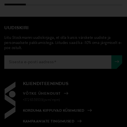
UUDISKIRI
Liitu Stockmanni uudiskirjaga, et olla kursis värskete uudiste ja
personaalsete pakkumistega. Liitudes saad ka -10% oma järgmiselt e-
poe ostult.
KLIENDITEENINDUS
VÕTKE ÜHENDUST
+372 6339539(pvm/mpm)
KORDUMA KIPPUVAD KÜSIMUSED
KAMPAANIATE TINGIMUSED