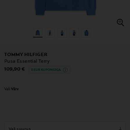
TOMMY HILFIGER
Pusa Essential Terry
Original Price
109,90 €
EELIS KUPONGIGA
Vali
Värv
null