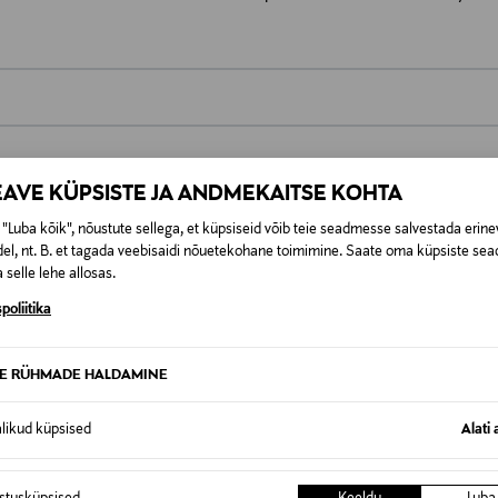
0,00 €
EAVE KÜPSISTE JA ANDMEKAITSE KOHTA
t esitamata lepingust taganeda 30 päeva jooksul alates kauba kättesa
0,00 € – 4,90 €
se
is. Tagastatavad suletud pakendis kosmeetika- ja loodustooted pea
"Luba kõik", nõustute sellega, et küpsiseid võib teie seadmesse salvestada erine
SID KA
el, nt. B. et tagada veebisaidi nõuetekohane toimimine. Saate oma küpsiste sead
 selle lehe allosas.
poliitika
TE RÜHMADE HALDAMINE
alikud küpsised
Alati 