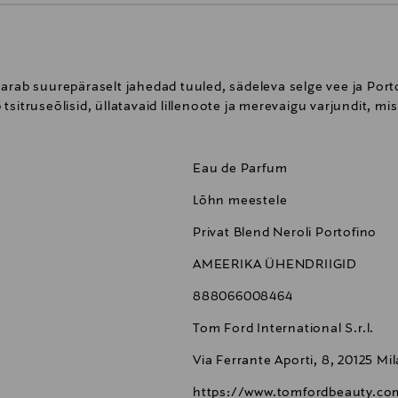
arab suurepäraselt jahedad tuuled, sädeleva selge vee ja Portof
sitruseõlisid, üllatavaid lillenoote ja merevaigu varjundit, mi
Eau de Parfum
Lõhn meestele
Privat Blend Neroli Portofino
AMEERIKA ÜHENDRIIGID
888066008464
Tom Ford International S.r.l.
Via Ferrante Aporti, 8, 20125 Mil
https://www.tomfordbeauty.co