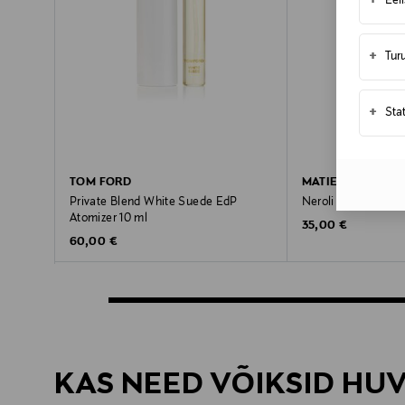
+
Eel
+
Tur
+
Sta
TOM FORD
MATIERE PREMIE
Private Blend White Suede EdP
Neroli Oranger Eau
Atomizer 10 ml
Original Price
35,00 €
Original Price
60,00 €
KAS NEED VÕIKSID HU