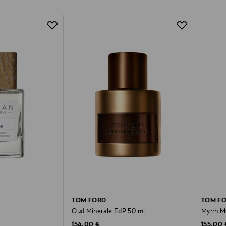
TOM FORD
TOM F
Oud Minerale EdP 50 ml
Myrrh M
e
Original Price
Original
154,00 €
155,00 