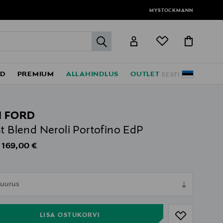
MYSTOCKMANN
label.header.go
ED
PREMIUM
ALLAHINDLUS
OUTLET
EESTI
 FORD
at Blend Neroli Portofino EdP
Original Price
169,00 €
s
ull
 suurus
ull
LISA OSTUKORVI