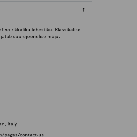
ino rikkaliku lehestiku. Klassikalise
s jätab suurejoonelise mõju.
an, Italy
m/pages/contact-us