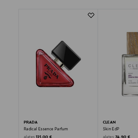
PRADA
CLEAN
Radical Essence Parfum
Skin EdP
Original Price
Original Pric
121,00 €
74,90 €
alates
alates