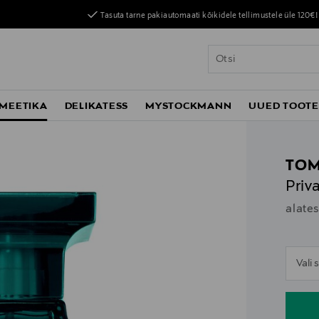
Tasuta tarne pakiautomaati kõikidele tellimustele üle 120€!
MEETIKA
DELIKATESS
MYSTOCKMANN
UUED TOOT
TOM
Priv
alate
n
Vali
n