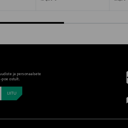
 uudiste ja personaalsete
-poe ostult.