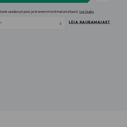
i toote saadavust poes ja broneerimisvõimalust allpool.
Loe lisaks
LEIA KAUBAMAJAST
nn