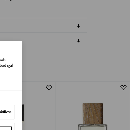
amisest. Suletud pakendis toodete puhul
vad olema avamata originaalpakendis.
vatel
eid igal
aktiivne