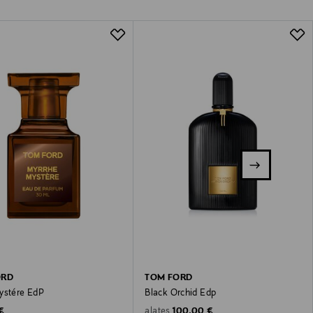
ORD
TOM FORD
ystére EdP
Black Orchid Edp
 Price
Original Price
€
100,00 €
alates