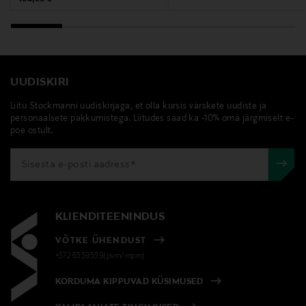
UUDISKIRI
Liitu Stockmanni uudiskirjaga, et olla kursis värskete uudiste ja
personaalsete pakkumistega. Liitudes saad ka -10% oma järgmiselt e-
poe ostult.
KLIENDITEENINDUS
VÕTKE ÜHENDUST
+372 6339539(pvm/mpm)
KORDUMA KIPPUVAD KÜSIMUSED