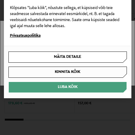
VAATASID KA
173008568
avamata originaalpakendis.
Klõpsates "Luba kõik", nõustute sellega, et küpsiseid võib teie
E-POE TAGASTUSED
seadmesse salvestada erinevatel eesmärkidel, nt. B. et tagada
Värv
veebisaidi nõuetekohane toimimine. Saate oma küpsiste seadeid
NOCOL
igal ajal muuta selle lehe allosas.
Stockmann pole Sinu riigis saadaval.
Privaatsuspoliitika
Suurus
Sinu riiki ei ole kohaletoimetamine saadaval.
240 ML
NÄITA DETAILE
SAAN ARU
Valmistaja tootenumber
KINNITA KÕIK
T1Q4010000
SOODUSTUS 61%
LUBA KÕIK
Tootja
TOM WOOD
MANCERA
Käekett Dean
Cedrat Boise EdP, 120 ml
Tom Ford International S.r.l.
Discounted Price
Original Price
Original Price
179,60 €
157,00 €
460,00 €
Tootja aadress
Via Ferrante Aporti, 8, 20125 Milan, Italy