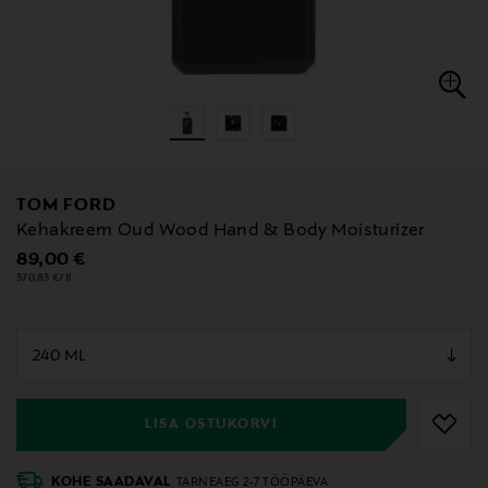
TOM FORD
Kehakreem Oud Wood Hand & Body Moisturizer
Original Price
89,00 €
370,83 €/1l
null
null
LISA OSTUKORVI
KOHE SAADAVAL
TARNEAEG 2-7 TÖÖPÄEVA