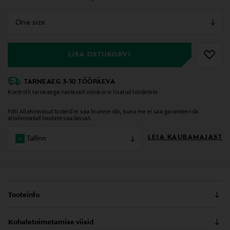
null
null
LISA OSTUKORVI
TARNEAEG 3-10 TÖÖPÄEVA
Kontrolli tarneaega vastavalt ostukorvi lisatud toodetele
NB! Allahinnatud tooteid ei saa broneerida, kuna me ei saa garanteerida
allahinnatud toodete saadavust.
LEIA KAUBAMAJAST
Tallinn
Tooteinfo
Ted Bakeri poolkuu kujuline kott ühendab modernse
Kohaletoimetamise viisid
joone ja selge disaini. Metallkinnitus lisab iseloomu