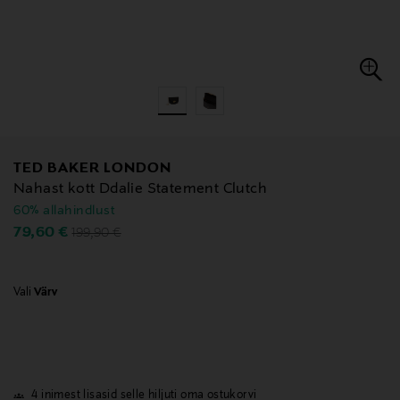
TED BAKER LONDON
Nahast kott Ddalie Statement Clutch
60% allahindlust
Original Price
Discounted Price
79,60 €
199,90 €
Vali
Värv
4 inimest lisasid selle hiljuti oma ostukorvi