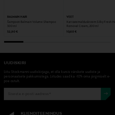
Märksõnad
ted baker, kott, käekott, clutch, nahkkott
BALMAIN HAIR
VEET
Šampoon Balmain Volume Shampoo
Karvaeemalduskreem Silky Fresh Ha
300 ml
Removal Cream, 200 ml
Original Price
Original Price
52,90 €
10,60 €
UUDISKIRI
Liitu Stockmanni uudiskirjaga, et olla kursis värskete uudiste ja
personaalsete pakkumistega. Liitudes saad ka -10% oma järgmiselt e-
poe ostult.
KLIENDITEENINDUS