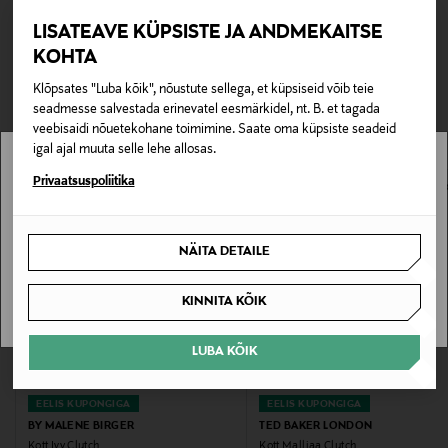
ning nahkpind tagab vastupidavuse. Sisemuses on
Kättesaamine poest
LISATEAVE KÜPSISTE JA ANDMEKAITSE
lukuga tasku ja ruumi esmavajalikule. Mõõdud: 22 × 15
0,00 €
KOHTA
× 7 cm.
TEISED KLIENDID
Tarnimine pakiautomaati või postkontorisse
Klõpsates "Luba kõik", nõustute sellega, et küpsiseid võib teie
0,00 € – 4,90 €
Tootenumber
seadmesse salvestada erinevatel eesmärkidel, nt. B. et tagada
VAATASID KA
veebisaidi nõuetekohane toimimine. Saate oma küpsiste seadeid
175857096
igal ajal muuta selle lehe allosas.
Stockmann pole Sinu riigis saadaval.
Privaatsuspoliitika
Materjal
100% nahk
Sinu riiki ei ole kohaletoimetamine saadaval.
NÄITA DETAILE
Hooldusjuhendid
SAAN ARU
KINNITA KÕIK
Järgige hoolikalt hooldus- ja pesemisjuhiseid.
LUBA KÕIK
Värv
BLACK
EELIS KUPONGIGA
EELIS KUPONGIGA
BY MALENE BIRGER
TED BAKER LONDON
Suurus
Kott Ivy Clutch
Kott Malliaa Clutch