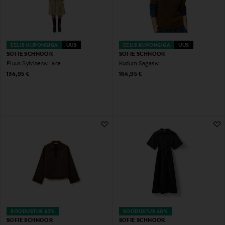
EELIS KUPONGIGA
UUS
EELIS KUPONGIGA
UUS
SOFIE SCHNOOR
SOFIE SCHNOOR
Pluus Sylvinesw Lace
Kudum Sagasw
Original Price
Original Price
134,95 €
164,95 €
SOODUSTUS 43%
SOODUSTUS 40%
SOFIE SCHNOOR
SOFIE SCHNOOR