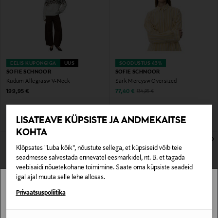
EELIS KUPONGIGA
UUS
SOODUSTUS 43%
SOFIE SCHNOOR
SOFIE SCHNOOR
Kudum Allegrasw V-Neck
Särk Mercysw Oversized
Original Price
Discounted Price
Original Price
199,95 €
77,40 €
134,95 €
LISATEAVE KÜPSISTE JA ANDMEKAITSE
KOHTA
Klõpsates "Luba kõik", nõustute sellega, et küpsiseid võib teie
seadmesse salvestada erinevatel eesmärkidel, nt. B. et tagada
veebisaidi nõuetekohane toimimine. Saate oma küpsiste seadeid
igal ajal muuta selle lehe allosas.
Stockmann pole Sinu riigis saadaval.
Privaatsuspoliitika
Sinu riiki ei ole kohaletoimetamine saadaval.