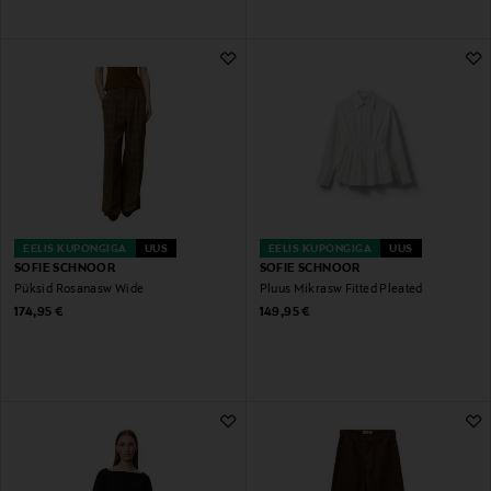
EELIS KUPONGIGA
UUS
EELIS KUPONGIGA
UUS
SOFIE SCHNOOR
SOFIE SCHNOOR
Püksid Rosanasw Wide
Pluus Mikrasw Fitted Pleated
Original Price
Original Price
174,95 €
149,95 €