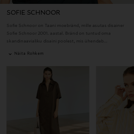
SOFIE SCHNOOR
Sofie Schnoor on Taani moebränd, mille asutas disainer
Sofie Schnoor 2001. aastal. Bränd on tuntud oma
skandinaavialiku disaini poolest, mis ühendab
kaasaegsed trendid, naiseliku stiili ja igapäevase
Näita Rohkem
mugavuse rõivastes, jalatsites ja aksessuaarides.