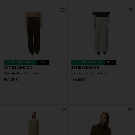
EELIS KUPONGIGA
UUS
EELIS KUPONGIGA
UUS
SOFIE SCHNOOR
SOFIE SCHNOOR
Sametpüksid Corliesw
Sametpüksid Corliesw
Original Price
Original Price
164,95 €
164,95 €