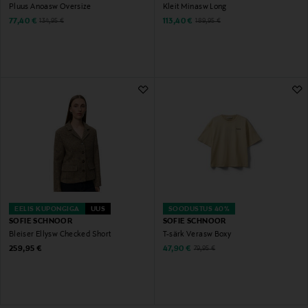
Pluus Anoasw Oversize
Kleit Minasw Long
Discounted Price
Discounted Price
Original Price
Original Price
77,40 €
113,40 €
134,95 €
189,95 €
EELIS KUPONGIGA
UUS
SOODUSTUS 40%
SOFIE SCHNOOR
SOFIE SCHNOOR
Bleiser Ellysw Checked Short
T-särk Verasw Boxy
Original Price
Discounted Price
Original Price
259,95 €
47,90 €
79,95 €