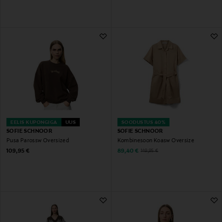
EELIS KUPONGIGA
UUS
SOODUSTUS 40%
SOFIE SCHNOOR
SOFIE SCHNOOR
Pusa Parossw Oversized
Kombinesoon Koasw Oversize
Original Price
Discounted Price
Original Price
109,95 €
89,40 €
149,95 €