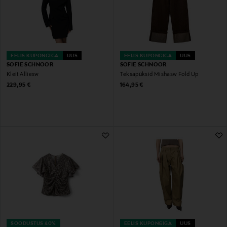
EELIS KUPONGIGA
UUS
EELIS KUPONGIGA
UUS
SOFIE SCHNOOR
SOFIE SCHNOOR
Kleit Alliesw
Teksapüksid Mishasw Fold Up
Original Price
Original Price
229,95 €
164,95 €
SOODUSTUS 40%
EELIS KUPONGIGA
UUS