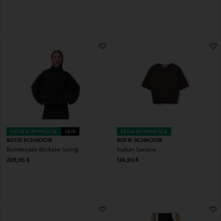
EELIS KUPONGIGA
UUS
EELIS KUPONGIGA
SOFIE SCHNOOR
SOFIE SCHNOOR
Bomberjakk Beckysw Suting
Kudum Sunasw
Original Price
Original Price
229,95 €
124,95 €