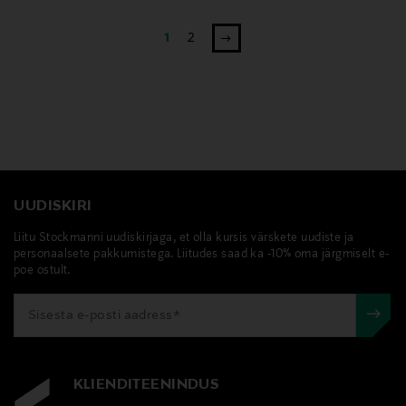
1
2
UUDISKIRI
Liitu Stockmanni uudiskirjaga, et olla kursis värskete uudiste ja
personaalsete pakkumistega. Liitudes saad ka -10% oma järgmiselt e-
poe ostult.
KLIENDITEENINDUS