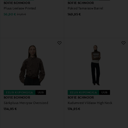
SOFIE SCHNOOR
SOFIE SCHNOOR
Pluus Leelasw Printed
Püksid Tamarasw Barrel
Discounted Price
Original Price
Original Price
56,90 €
149,95 €
94,95 €
EELIS KUPONGIGA
UUS
EELIS KUPONGIGA
UUS
SOFIE SCHNOOR
SOFIE SCHNOOR
Särkpluus Mercysw Oversized
Kudumvest Vildasw High Neck
Original Price
Original Price
134,95 €
174,95 €