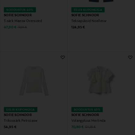
SOODUSTUS 40%
EELIS KUPONGIGA
SOFIE SCHNOOR
SOFIE SCHNOOR
T-särk Maesw Oversized
Teksapüksid Noellesw
Discounted Price
Original Price
Original Price
47,90 €
124,95 €
79,95 €
EELIS KUPONGIGA
SOODUSTUS 43%
SOFIE SCHNOOR
SOFIE SCHNOOR
Trikoosärk Petriciasw
Volangpluus Merlinda
Original Price
Discounted Price
Original Price
54,95 €
70,80 €
124,95 €