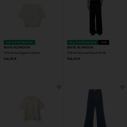
EELIS KUPONGIGA
EELIS KUPONGIGA
UUS
SOFIE SCHNOOR
SOFIE SCHNOOR
Villane kardigan Sunasw
Püksid Alessandrasw Wide
Original Price
Original Price
124,95 €
164,95 €