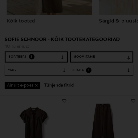
Kõik tooted
Särgid & pluusi
SOFIE SCHNOOR - KÕIK TOOTEKATEGOORIAD
40 Tulemust
SORTEERI
3
VÄRV
BRÄND
1
Tühjenda filtrid
Ainult e-poes
40 Tulemust