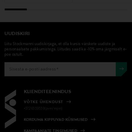
UUDISKIRI
Liitu Stockmanni uudiskirjaga, et olla kursis värskete uudiste ja
personaalsete pakkumistega. Liitudes saad ka -10% oma järgmiselt e-
poe ostult.
KLIENDITEENINDUS
VÕTKE ÜHENDUST
+372 6339539(pvm/mpm)
KORDUMA KIPPUVAD KÜSIMUSED
KAMPAANIATE TINGIMUSED