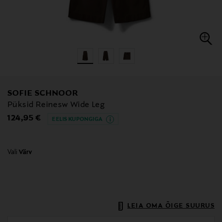
SOFIE SCHNOOR
Püksid Reinesw Wide Leg
Original Price
124,95 €
EELIS KUPONGIGA
Vali
Värv
LEIA OMA ÕIGE SUURUS