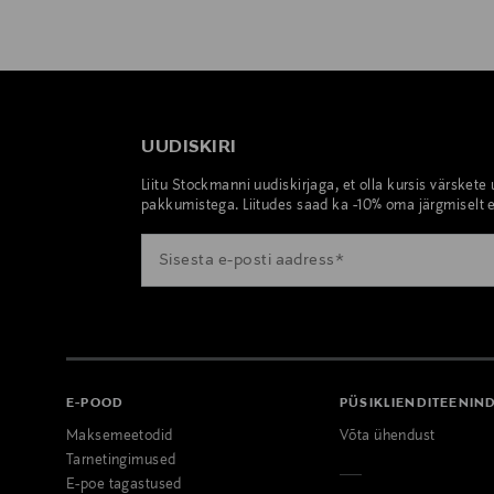
UUDISKIRI
Liitu Stockmanni uudiskirjaga, et olla kursis värskete
pakkumistega. Liitudes saad ka -10% oma järgmiselt e
E-POOD
PÜSIKLIENDITEENIN
Maksemeetodid
Võta ühendust
Tarnetingimused
E-poe tagastused