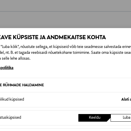
0,00 €
EAVE KÜPSISTE JA ANDMEKAITSE KOHTA
SID KA
0,00 € – 4,90 €
se
"Luba kõik", nõustute sellega, et küpsiseid võib teie seadmesse salvestada erine
el, nt. B. et tagada veebisaidi nõuetekohane toimimine. Saate oma küpsiste sead
 selle lehe allosas.
poliitika
TE RÜHMADE HALDAMINE
alikud küpsised
Alati 
istusküpsised
Keeldu
Luba