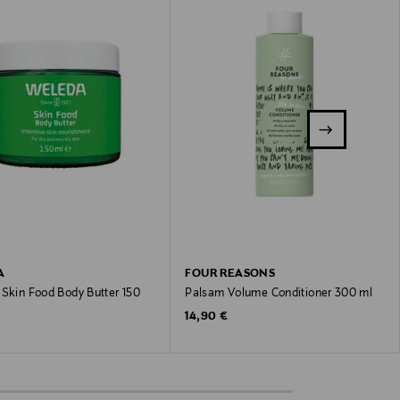
A
FOUR REASONS
 Skin Food Body Butter 150
Palsam Volume Conditioner 300 ml
Original Price
14,90 €
 Price
€