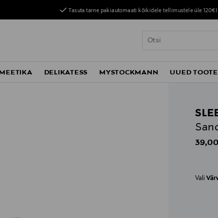
Tasuta tarne pakiautomaati kõikidele tellimustele üle 120€!
MEETIKA
DELIKATESS
MYSTOCKMANN
UUED TOOT
SLE
Sand
Origin
39,00
Vali
Vär