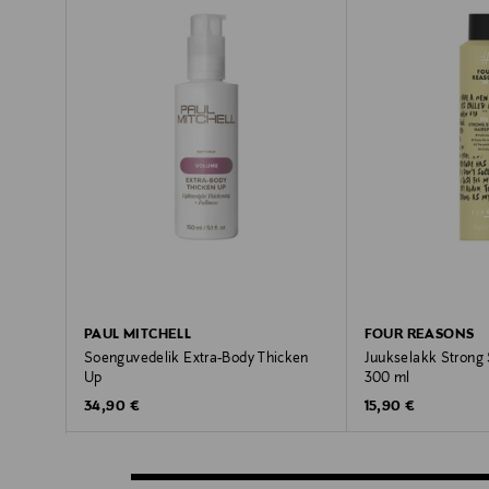
PAUL MITCHELL
FOUR REASONS
Soenguvedelik Extra-Body Thicken
Juukselakk Strong S
Up
300 ml
Original Price
Original Price
34,90 €
15,90 €