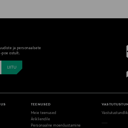
 uudiste ja personaalsete
-poe ostult.
DUS
TEENUSED
VASTUTUSTU
Meie teenused
Vastutustundli
Ärikliendile
Personaalne moenõustamine