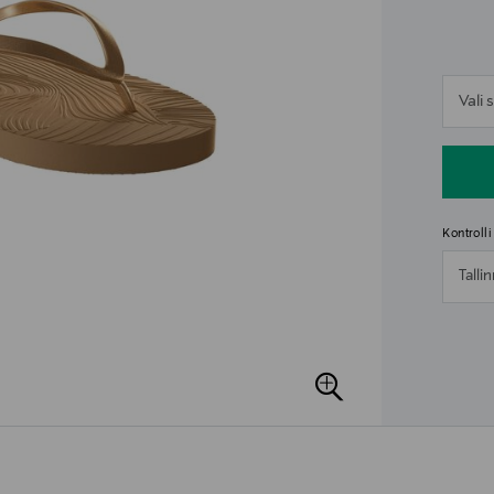
n
Vali
n
Kontroll
Talli