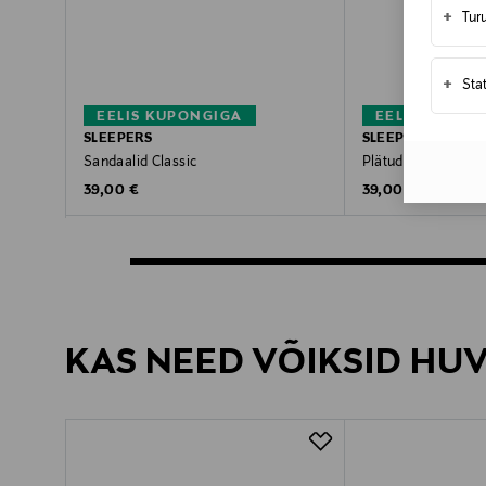
+
Tur
+
Sta
EELIS KUPONGIGA
EELIS KUPON
SLEEPERS
SLEEPERS
Sandaalid Classic
Plätud Tapered
Original Price
Original Price
39,00 €
39,00 €
KAS NEED VÕIKSID HU