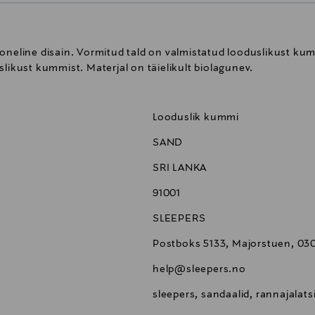
neline disain. Vormitud tald on valmistatud looduslikust kummi
slikust kummist. Materjal on täielikult biolagunev.
Looduslik kummi
SAND
SRI LANKA
91001
SLEEPERS
Postboks 5133, Majorstuen, 03
help@sleepers.no
sleepers, sandaalid, rannajalats