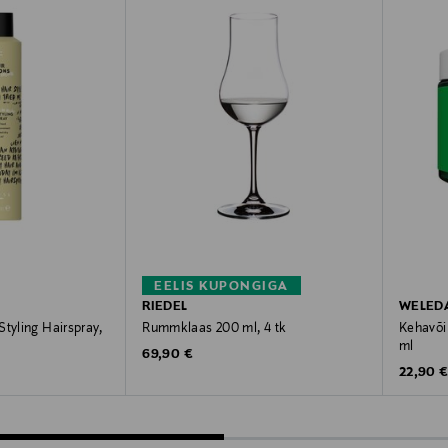
EELIS KUPONGIGA
RIEDEL
WELED
tyling Hairspray,
Rummklaas 200 ml, 4 tk
Kehavõi
ml
Original Price
69,90 €
Original
22,90 