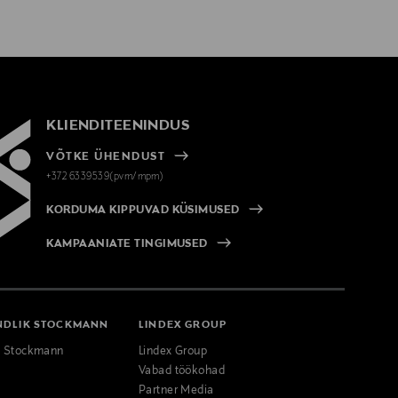
KLIENDITEENINDUS
VÕTKE ÜHENDUST
+372 6339539(pvm/mpm)
KORDUMA KIPPUVAD KÜSIMUSED
KAMPAANIATE TINGIMUSED
NDLIK STOCKMANN
LINDEX GROUP
k Stockmann
Lindex Group
Vabad töökohad
Partner Media