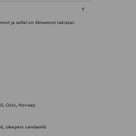
st ja sellel on libisemist takistav
02, Oslo, Norway
id, sleepers sandaalid