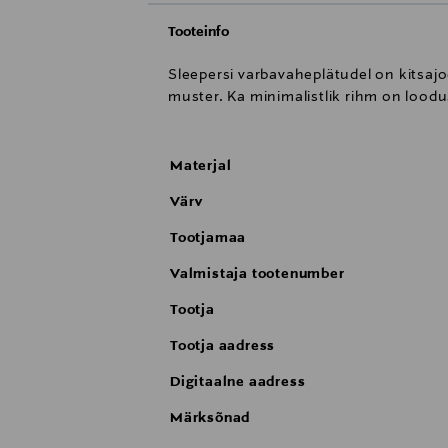
Tooteinfo
Sleepersi varbavaheplätudel on kitsajoo
muster. Ka minimalistlik rihm on loodu
Materjal
Värv
Tootjamaa
Valmistaja tootenumber
Tootja
Tootja aadress
Digitaalne aadress
Märksõnad