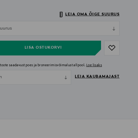
LEIA OMA ÕIGE SUURUS
ull
 suurus
ull
LISA OSTUKORVI
i toote saadavust poes ja broneerimisvõimalust allpool.
Loe lisaks
LEIA KAUBAMAJAST
nn