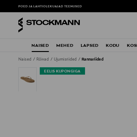
POED JA LAHTIOLEKUAJAD
TEENUSED
NAISED
MEHED
LAPSED
KODU
KOS
Naised
Rõivad
Ujumisriided
Rannariided
EELIS KUPONGIGA