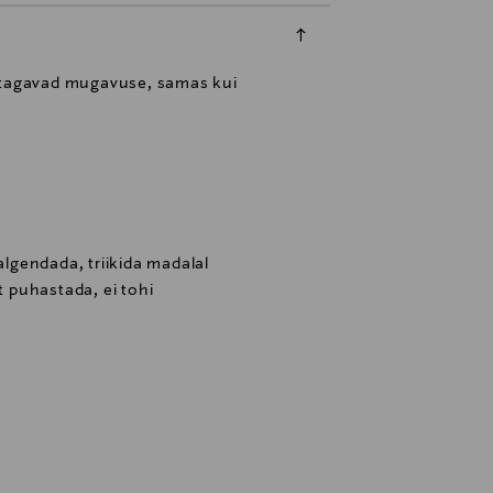
ts tagavad mugavuse, samas kui
valgendada, triikida madalal
t puhastada, ei tohi