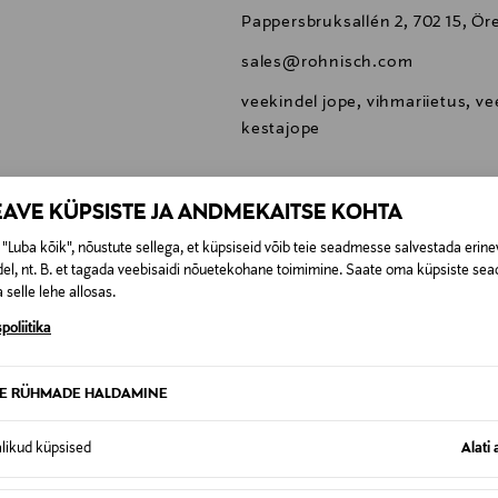
Pappersbruksallén 2, 702 15, Ö
sales@rohnisch.com
veekindel jope, vihmariietus, ve
kestajope
EAVE KÜPSISTE JA ANDMEKAITSE KOHTA
"Luba kõik", nõustute sellega, et küpsiseid võib teie seadmesse salvestada erine
el, nt. B. et tagada veebisaidi nõuetekohane toimimine. Saate oma küpsiste sead
0,00 €
 selle lehe allosas.
SID KA
poliitika
0,00 € – 4,90 €
se
TE RÜHMADE HALDAMINE
alikud küpsised
Alati 