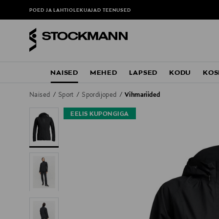
POED JA LAHTIOLEKUAJAD
TEENUSED
NAISED
MEHED
LAPSED
KODU
KOS
Naised
Sport
Spordijoped
Vihmariided
EELIS KUPONGIGA