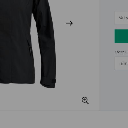
n
Vali
n
Kontroll
Talli