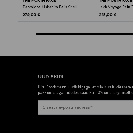
THE NORTH FACE
THE NORTH FACE
Parkajope Nukabira Rain Shell
Jakk Voyage Rain 
Original Price
Original Price
279,00 €
225,00 €
UUDISKIRI
Liitu Stockmanni uudiskirjaga, et olla kursis värskete
pakkumistega. Liitudes saad ka -10% oma järgmiselt e