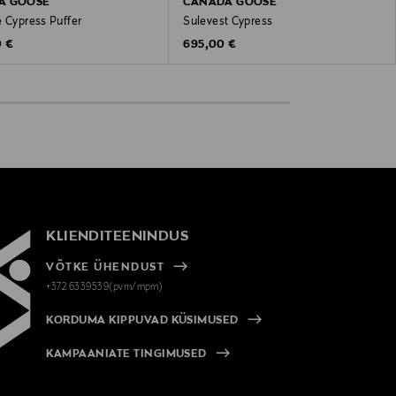
A GOOSE
CANADA GOOSE
e Cypress Puffer
Sulevest Cypress
 Price
Original Price
0 €
695,00 €
KLIENDITEENINDUS
VÕTKE ÜHENDUST
+372 6339539(pvm/mpm)
KORDUMA KIPPUVAD KÜSIMUSED
KAMPAANIATE TINGIMUSED