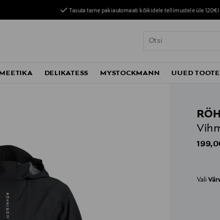
Tasuta tarne pakiautomaati kõikidele tellimustele üle 120€!
MEETIKA
DELIKATESS
MYSTOCKMANN
UUED TOOT
RÖH
Vih
Origin
199,0
Vali
Vär