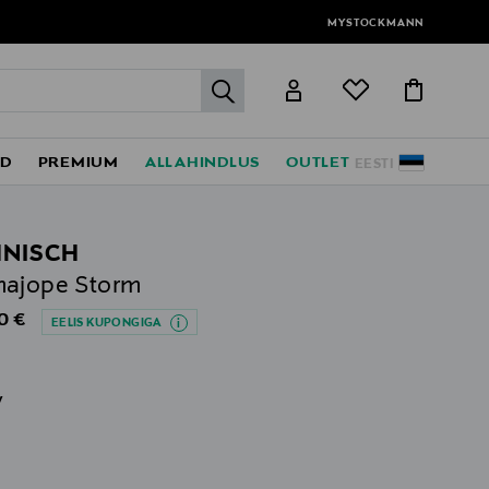
MYSTOCKMANN
label.header.go
ED
PREMIUM
ALLAHINDLUS
OUTLET
EESTI
NISCH
majope Storm
al Price
0 €
EELIS KUPONGIGA
v