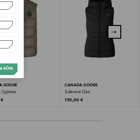
A KÕIK
A GOOSE
CANADA GOOSE
t Cypress
Sulevest Clair
 Price
Original Price
 €
795,00 €