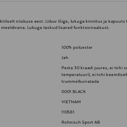
ktiliselt niiskuse eest. Liibuv lõige, lukuga kinnitus ja kapuu
 meeldivana. Lukuga taskud lisavad funktsionaalsust.
100% polüester
Jah
Pesta 30 kraadi juures, ei tohi 
temperatuuril, ei tohi keemilisel
trummelkuivatada
0001 BLACK
VIETNAM
110581
Rohnisch Sport AB