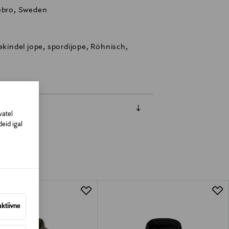
rebro, Sweden
ekindel jope, spordijope, Röhnisch,
vatel
eid igal
aktiivne