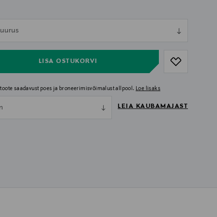
ull
 suurus
ull
LISA OSTUKORVI
i toote saadavust poes ja broneerimisvõimalust allpool.
Loe lisaks
LEIA KAUBAMAJAST
nn