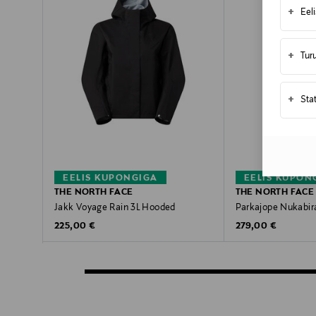
+
Eel
+
Tur
+
Sta
EELIS KUPONGIGA
EELIS KUPON
THE NORTH FACE
THE NORTH FACE
Jakk Voyage Rain 3L Hooded
Parkajope Nukabira
Original Price
Original Price
225,00 €
279,00 €