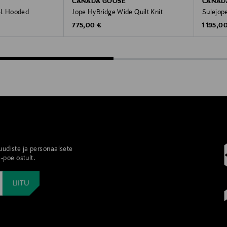
CANADA GOOSE
CANAD
3L Hooded
Jope HyBridge Wide Quilt Knit
Sulejop
Original Price
Original
775,00 €
1 195,0
 uudiste ja personaalsete
-poe ostult.