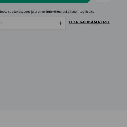
i toote saadavust poes ja broneerimisvõimalust allpool.
Loe lisaks
LEIA KAUBAMAJAST
nn