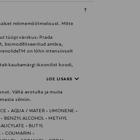
aalset mitmemõõtmelisust. Mitte
Uut tüüpi värskus: Prada
, biomodifitseeritud ambra,
erenolideTM on lõhn intensiivselt
ab kaubamärgi ikoonilist koodi,
a korallivärv loob kontrasti
LOE LISAKS
lu ja klaasi kasutamist.
nut. Vältä avotulta ja muita
a PARADOXE sari on uuesti täidetav,
e 50 ml Prada PARADOXE pudeli
masta silmiin.
pi. Täiteainet müüakse eraldi.
CE • AQUA / WATER • LIMONENE •
hka pärast pihustamist, kuna see
E • BENZYL ALCOHOL • METHYL
ALICYLATE • BUTYL
• COUMARIN •