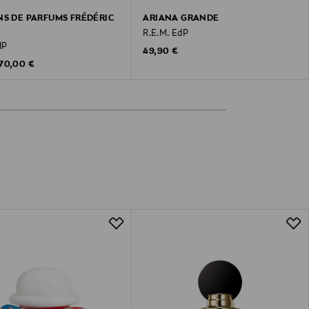
NS DE PARFUMS FRÉDÉRIC
ARIANA GRANDE
R.E.M. EdP
dP
Original Price
49,90 €
riginal Price
70,00 €