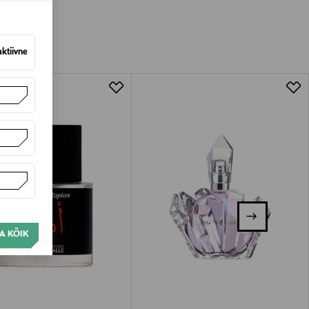
vad olema avamata originaalpakendis.
aktiivne
A KÕIK