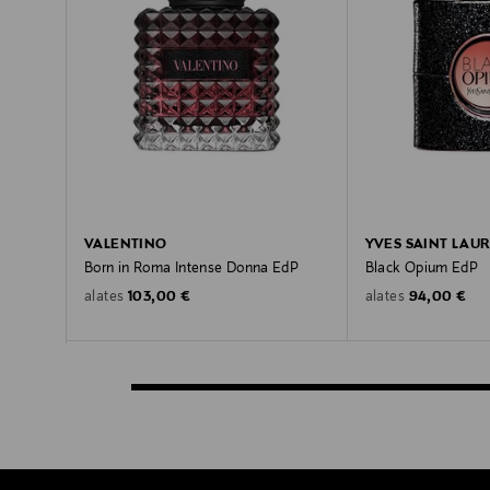
VALENTINO
YVES SAINT LAU
Born in Roma Intense Donna EdP
Black Opium EdP
Original Price
Original Pric
103,00 €
94,00 €
alates
alates