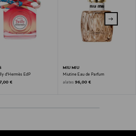
S
MIU MIU
illy d'Hermès EdP
Miutine Eau de Parfum
riginal Price
Original Price
7,00 €
96,00 €
alates