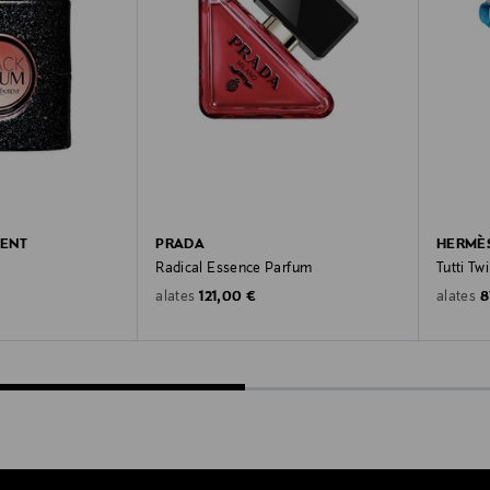
RENT
PRADA
HERMÈ
Radical Essence Parfum
Tutti Tw
e
Original Price
O
121,00 €
8
alates
alates