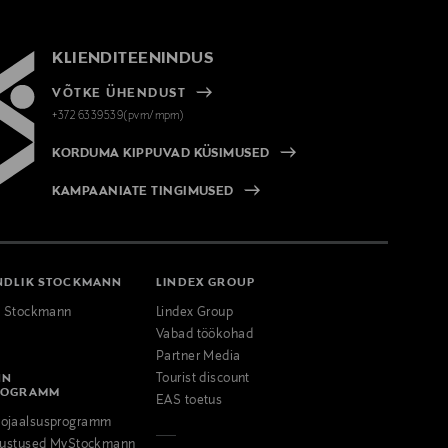
KLIENDITEENINDUS
VÕTKE ÜHENDUST
+372 6339539(pvm/mpm)
KORDUMA KIPPUVAD KÜSIMUSED
KAMPAANIATE TINGIMUSED
NDLIK STOCKMANN
LINDEX GROUP
k Stockmann
Lindex Group
Vabad töökohad
Partner Media
NN
Tourist discount
ROGRAMM
EAS toetus
ojaalsusprogramm
odustused MyStockmann