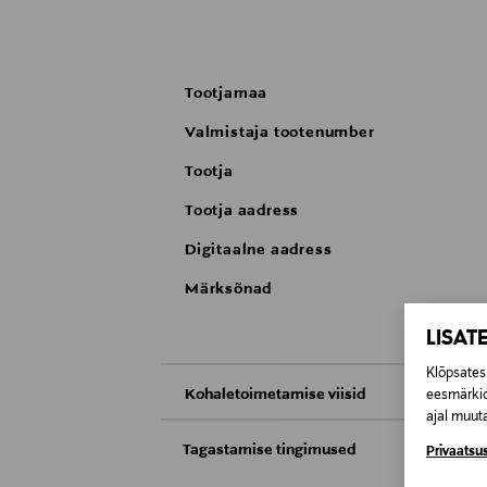
Tootjamaa
Valmistaja tootenumber
Tootja
Tootja aadress
Digitaalne aadress
Märksõnad
LISAT
Klõpsates 
Kohaletoimetamise viisid
eesmärkid
ajal muuta
Kättesaamine poest
Tagastamise tingimused
Privaatsus
Teil on õigus toodetega tutvuda ja põhjus