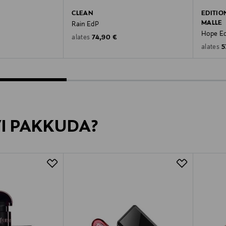
CLEAN
EDITIO
MALLE
Rain EdP
Hope E
e
Original Price
74,90 €
alates
O
5
alates
VI PAKKUDA?