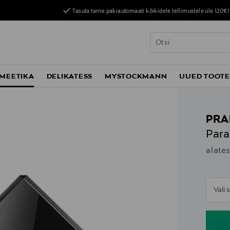
Tasuta tarne pakiautomaati kõikidele tellimustele üle 120€!
MEETIKA
DELIKATESS
MYSTOCKMANN
UUED TOOT
PRA
Par
alate
n
Vali
n