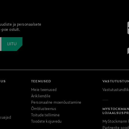
 uudiste ja personaalsete
-poe ostult.
DUS
TEENUSED
VASTUTUSTU
Meie teenused
Vastutustundli
Ärikliendile
Personaalne moenõustamine
Õmblusteenus
MYSTOCKMA
LOJAALSUSP
Toitude tellimine
kuajad
Toodete kojuvedu
MyStockmann l
Partnerite so