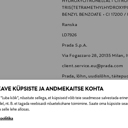
HYDROXYCITRONELLAL • CITRON
TRIS(TETRAMETHYLHYDROXYPIP
BENZYL BENZOATE • CI 17200 / R
Ranska
LD7926
Prada S.p.A.
Via Fogazzaro 28, 20135 Milan, I
client.service.eu@prada.com
Prada, lõhn, uudislõhn, täitepude
EAVE KÜPSISTE JA ANDMEKAITSE KOHTA
"Luba kõik", nõustute sellega, et küpsiseid võib teie seadmesse salvestada erine
el, nt. B. et tagada veebisaidi nõuetekohane toimimine. Saate oma küpsiste sead
 selle lehe allosas.
0,00 €
poliitika
t esitamata lepingust taganeda 30 päeva jooksul alates kauba kättesa