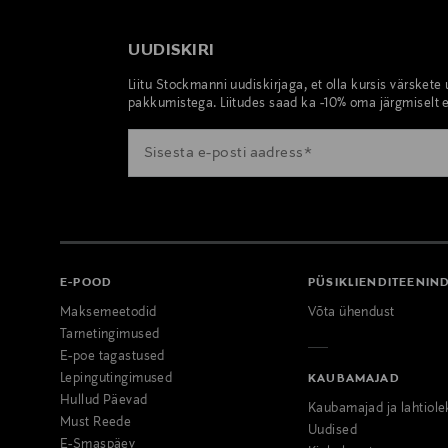
UUDISKIRI
Liitu Stockmanni uudiskirjaga, et olla kursis värskete
pakkumistega. Liitudes saad ka -10% oma järgmiselt e
E-POOD
PÜSIKLIENDITEENIN
Maksemeetodid
Võta ühendust
Tarnetingimused
E-poe tagastused
Lepingutingimused
KAUBAMAJAD
Hullud Päevad
Kaubamajad ja lahtiole
Must Reede
Uudised
E-Smaspäev