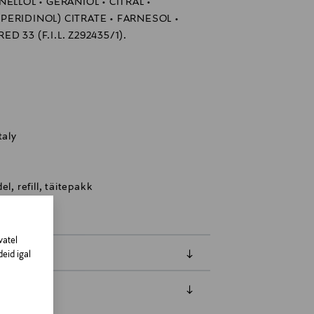
ELLOL • GERANIOL • CITRAL •
ERIDINOL) CITRATE • FARNESOL •
ED 33 (F.I.L. Z292435/1).
taly
l, refill, täitepakk
vatel
eid igal
amisest. Suletud pakendis toodete puhul