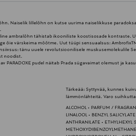
n. Naiselik lillelõhn on kutse uurima naiselikkuse paradoks
.
eline ambralõhn tähistab ikooniliste koostisosade kontraste. 
ge õie värskeima mõõtme. Uut tüüpi sensuaalsus: AmbrofixTM
ensiivsus: tänu uuele revolutsioonilisele muskusemolekulile S
t noodist.
tav PARADOXE pudel näitab Prada sügavaimat olemust ja kasut
ikaalset kuju pehmendavad ümarad nurgad ning lõhna õrnroos
ada PARADOXE Eau de Parfum klaaspudelites on vähendatud kaa
Tärkeää: Syttyvää, kunnes kuivu
ja see tagab säästva päritoluga paberi ja kartongi. Kogu Prad
udel Prada PARADOXE lõhna ja 100 ml täitepudel aitavad kolm
lämmönlähteitä. Varo suihkutta
gusest sisaldab klaasi, 67% metalle, 46% plastikut ja 39% pap
ALCOHOL • PARFUM / FRAGRAN
e, et luua ahvatlev efekt ja tugevam difusioon. Ära hõõru na
LINALOOL • BENZYL SALICYLAT
ing muudab lõhna.
ANTHRANILATE • ETHYLHEXYL S
METHOXYDIBENZOYLMETHANE 