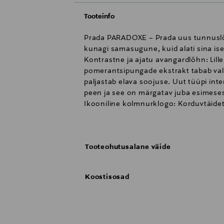
Tooteinfo
Prada PARADOXE – Prada uus tunnuslõh
kunagi samasugune, kuid alati sina ise
Kontrastne ja ajatu avangardlõhn: Lill
pomerantsipungade ekstrakt tabab val
paljastab elava soojuse. Uut tüüpi int
peen ja see on märgatav juba esimeses
Ikooniline kolmnurklogo: Korduvtäide
kolmnurklogo. Maalähedase pudeli rad
sügavmusta korgi ja Prada logoga.
Luksuslik pudel on loodud kestma: Pr
Tooteohutusalane väide
Välispakendil on FSC™ MIX sertifikaat 
mis vähendab pakkematerjali. 50 ml p
asemel 40% vähendada materjali. 29% ko
Koostisosad
Kasutamine:Kanna lõhna pulsipunktidel
hävitab sideme lõhna ja naha vahel n