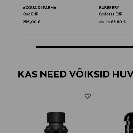
ACQUA DI PARMA
BURBERRY
Oud EdP
Goddess EdP
Original Price
Original Pric
256,00 €
83,90 €
alates
KAS NEED VÕIKSID HU