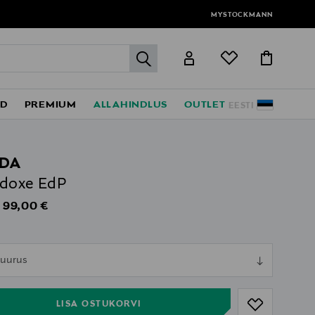
MYSTOCKMANN
label.header.go
ED
PREMIUM
ALLAHINDLUS
OUTLET
EESTI
DA
adoxe EdP
Original Price
99,00 €
s
ull
 suurus
ull
LISA OSTUKORVI