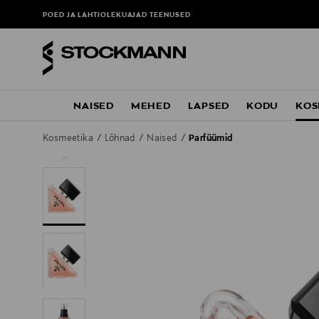
POED JA LAHTIOLEKUAJAD
TEENUSED
NAISED
MEHED
LAPSED
KODU
KOS
Kosmeetika
Lõhnad
Naised
Parfüümid