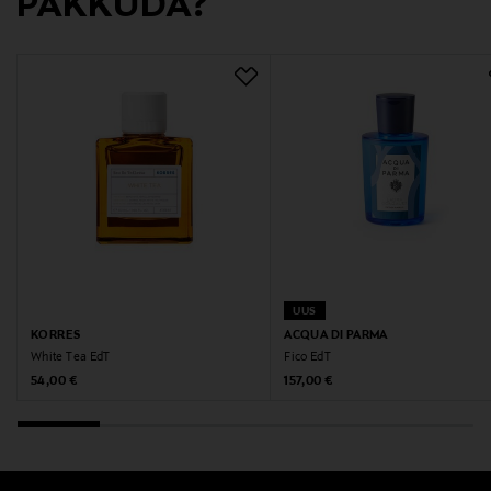
PAKKUDA?
UUS
KORRES
ACQUA DI PARMA
White Tea EdT
Fico EdT
Original Price
Original Price
54,00 €
157,00 €