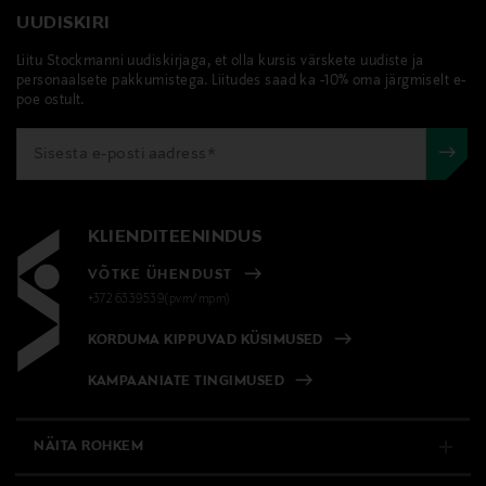
UUDISKIRI
Liitu Stockmanni uudiskirjaga, et olla kursis värskete uudiste ja
personaalsete pakkumistega. Liitudes saad ka -10% oma järgmiselt e-
poe ostult.
KLIENDITEENINDUS
VÕTKE ÜHENDUST
+372 6339539(pvm/mpm)
KORDUMA KIPPUVAD KÜSIMUSED
KAMPAANIATE TINGIMUSED
NÄITA ROHKEM