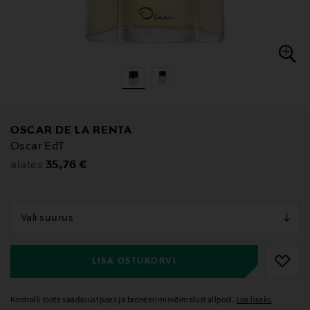
OSCAR DE LA RENTA
Oscar EdT
Original Price
35,76 €
alates
null
null
LISA OSTUKORVI
Kontrolli toote saadavust poes ja broneerimisvõimalust allpool.
Loe lisaks