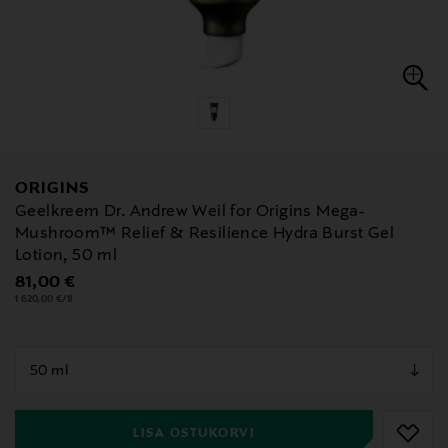
ORIGINS
Geelkreem Dr. Andrew Weil for Origins Mega-
Mushroom™ Relief & Resilience Hydra Burst Gel
Lotion, 50 ml
Original Price
81,00 €
1 620,00 €/1l
null
null
LISA OSTUKORVI