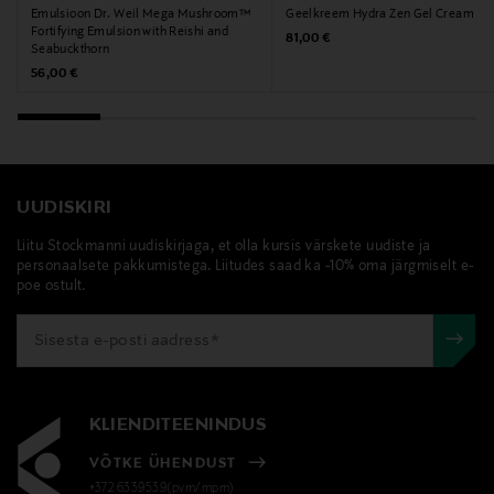
Emulsioon Dr. Weil Mega Mushroom™
Geelkreem Hydra Zen Gel Cream
Fortifying Emulsion with Reishi and
Original Price
81,00 €
Seabuckthorn
Original Price
56,00 €
UUDISKIRI
Liitu Stockmanni uudiskirjaga, et olla kursis värskete uudiste ja
personaalsete pakkumistega. Liitudes saad ka -10% oma järgmiselt e-
poe ostult.
KLIENDITEENINDUS
VÕTKE ÜHENDUST
+372 6339539(pvm/mpm)