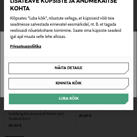
LISATEAVE KÜPSISTE JA ANDMEKAITSE
Tootenumber
pakendis kosmeetika- ja loodustooted peavad olema
KOHTA
VAATASID KA
142493777
avamata originaalpakendis.
Klõpsates "Luba kõik", nõustute sellega, et küpsiseid võib teie
E-POE TAGASTUSED
seadmesse salvestada erinevatel eesmärkidel, nt. B. et tagada
Pakendi suurus
veebisaidi nõuetekohane toimimine. Saate oma küpsiste seadeid
50 ml
igal ajal muuta selle lehe allosas.
Stockmann pole Sinu riigis saadaval.
Privaatsuspoliitika
Omadus
Sinu riiki ei ole kohaletoimetamine saadaval.
Õlivaba
NÄITA DETAILE
SAAN ARU
Nahatüüp
KINNITA KÕIK
Tundlik nahk, Rasune nahk
LUBA KÕIK
Värv
ORIGINS
LANCÔME
Emulsioon Dr. Weil Mega Mushroom™
Geelkreem Hydra Zen Gel Cream
NOCOL
Fortifying Emulsion with Reishi and
Original Price
81,00 €
Seabuckthorn
Original Price
Suurus
56,00 €
50 ml