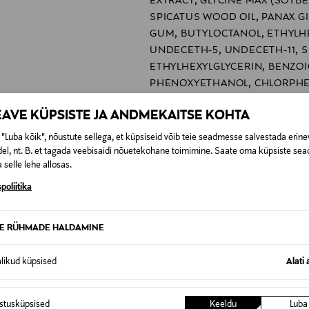
EXTRACT, GLYCINE MAX (SOYB
SPICATUS WOOD OIL, PANAX 
GUM, BUTYLOCTANOL, ETHYLH
UNDECETH-5, UNDECETH-11, S
ETHYLHEXYLGLYCERIN, BENZOIC
PHENOXYETHANOL, CHLORPHE
POTASSIUM SORBATE, LIMONEN
EAVE KÜPSISTE JA ANDMEKAITSE KOHTA
CITRAL.
"Luba kõik", nõustute sellega, et küpsiseid võib teie seadmesse salvestada erine
AMEERIKA ÜHENDRIIGID
el, nt. B. et tagada veebisaidi nõuetekohane toimimine. Saate oma küpsiste sead
 selle lehe allosas.
401528
poliitika
Kao Finland Oy
Unioninkatu 24, 00130, Helsinki
TE RÜHMADE HALDAMINE
asiakaspalvelu@kao.com
alikud küpsised
Alati 
Oribe, stiilikreem, modelleerim
juukseseerum
istusküpsised
Keeldu
Luba