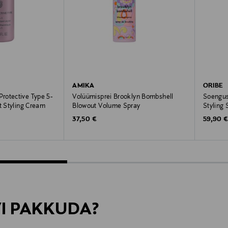
AMIKA
ORIBE
rotective Type 5-
Volüümisprei Brooklyn Bombshell
Soengus
t Styling Cream
Blowout Volume Spray
Styling 
Original Price
Original
37,50 €
59,90 
VI PAKKUDA?