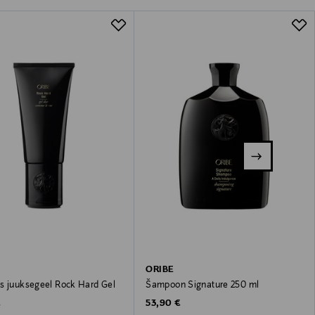
ORIBE
s juuksegeel Rock Hard Gel
Šampoon Signature 250 ml
 Price
Original Price
€
53,90 €