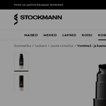
POED JA LAHTIOLEKUAJAD
TEENUSED
NAISED
MEHED
LAPSED
KODU
KOS
Kosmeetika
Juuksed
Juuste viimistlus
Vormivad - ja kuum