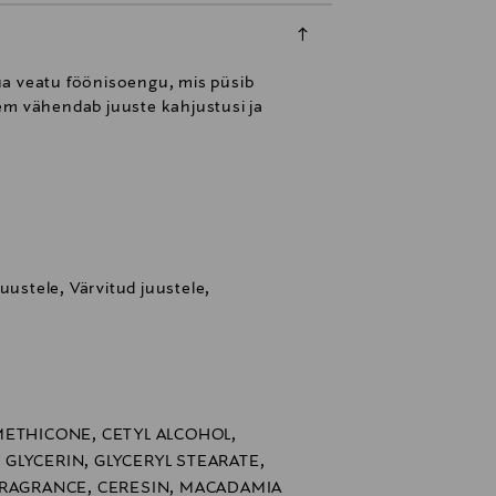
a veatu föönisoengu, mis püsib
eem vähendab juuste kahjustusi ja
uustele, Värvitud juustele,
METHICONE, CETYL ALCOHOL,
, GLYCERIN, GLYCERYL STEARATE,
FRAGRANCE, CERESIN, MACADAMIA