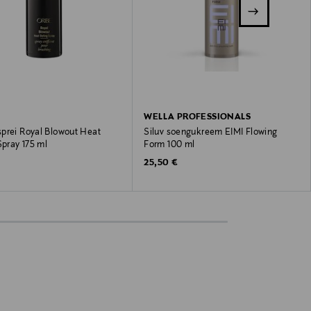
WELLA PROFESSIONALS
prei Royal Blowout Heat
Siluv soengukreem EIMI Flowing
Spray 175 ml
Form 100 ml
 Price
Original Price
€
25,50 €