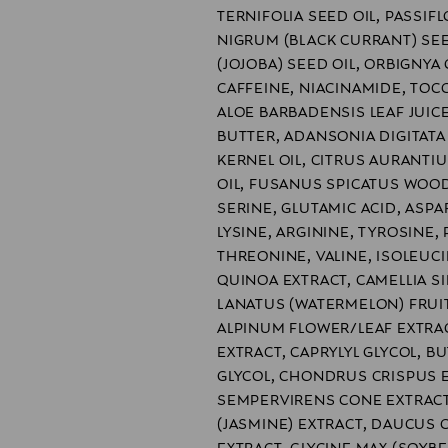
TERNIFOLIA SEED OIL, PASSIFL
NIGRUM (BLACK CURRANT) SE
(JOJOBA) SEED OIL, ORBIGNYA 
CAFFEINE, NIACINAMIDE, TOC
ALOE BARBADENSIS LEAF JUIC
BUTTER, ADANSONIA DIGITATA
KERNEL OIL, CITRUS AURANTI
OIL, FUSANUS SPICATUS WOOD 
SERINE, GLUTAMIC ACID, ASPAR
LYSINE, ARGININE, TYROSINE,
THREONINE, VALINE, ISOLEUC
QUINOA EXTRACT, CAMELLIA SI
LANATUS (WATERMELON) FRUI
ALPINUM FLOWER/LEAF EXTRACT
EXTRACT, CAPRYLYL GLYCOL, B
GLYCOL, CHONDRUS CRISPUS 
SEMPERVIRENS CONE EXTRACT
(JASMINE) EXTRACT, DAUCUS 