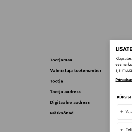
LISAT
Klõpsates 
Tootjamaa
eesmärkid
Valmistaja tootenumber
ajal muuta
Privaatsus
Tootja
Tootja aadress
KÜPSIS
Digitaalne aadress
+
Vaj
Märksõnad
+
Eel