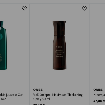
ORIBE
ORIBE
kkis juustele Curl
Volüümisprei Maximista Thickening
Kreemja
 Hold
Spray 50 ml
Original
47,00 