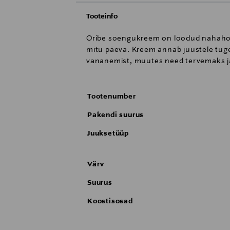
Tooteinfo
Oribe soengukreem on loodud nahahoo
mitu päeva. Kreem annab juustele tuge
vananemist, muutes need tervemaks j
Tootenumber
Pakendi suurus
Juuksetüüp
Värv
Suurus
Koostisosad