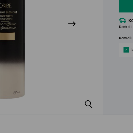
K
Kontrolli
Kontroll
T