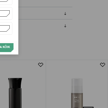
amisest. Suletud pakendis toodete puhul
vad olema avamata originaalpakendis.
A KÕIK