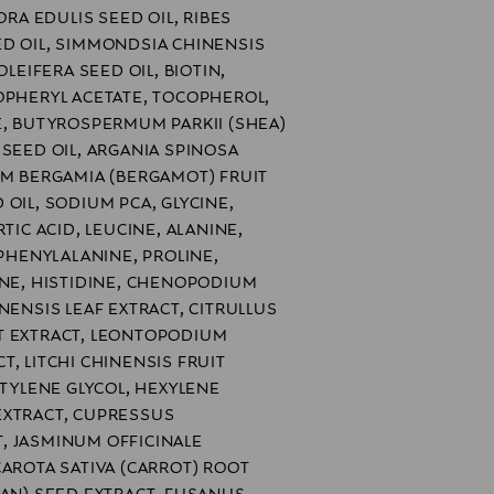
ORA EDULIS SEED OIL, RIBES
ED OIL, SIMMONDSIA CHINENSIS
OLEIFERA SEED OIL, BIOTIN,
OPHERYL ACETATE, TOCOPHEROL,
E, BUTYROSPERMUM PARKII (SHEA)
 SEED OIL, ARGANIA SPINOSA
UM BERGAMIA (BERGAMOT) FRUIT
OIL, SODIUM PCA, GLYCINE,
TIC ACID, LEUCINE, ALANINE,
 PHENYLALANINE, PROLINE,
INE, HISTIDINE, CHENOPODIUM
NENSIS LEAF EXTRACT, CITRULLUS
T EXTRACT, LEONTOPODIUM
, LITCHI CHINENSIS FRUIT
UTYLENE GLYCOL, HEXYLENE
EXTRACT, CUPRESSUS
, JASMINUM OFFICINALE
CAROTA SATIVA (CARROT) ROOT