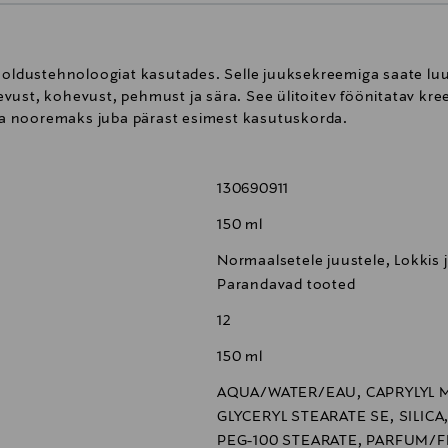
ldustehnoloogiat kasutades. Selle juuksekreemiga saate luu
vust, kohevust, pehmust ja sära. See ülitoitev föönitatav kr
a nooremaks juba pärast esimest kasutuskorda.
130690911
150 ml
Normaalsetele juustele, Lokkis j
Parandavad tooted
12
150 ml
AQUA/WATER/EAU, CAPRYLYL 
GLYCERYL STEARATE SE, SILICA
PEG-100 STEARATE, PARFUM/