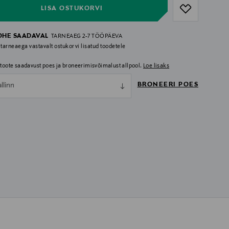
LISA OSTUKORVI
OHE SAADAVAL
TARNEAEG 2-7 TÖÖPÄEVA
 tarneaega vastavalt ostukorvi lisatud toodetele
i toote saadavust poes ja broneerimisvõimalust allpool.
Loe lisaks
BRONEERI POES
allinn