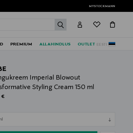
MYSTOCKMANN
label.header.go
ED
PREMIUM
ALLAHINDLUS
OUTLET
EESTI
BE
gukreem Imperial Blowout
sformative Styling Cream 150 ml
al Price
 €
ull
ml
ull