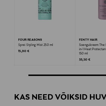
FOUR REASONS
FENTY HAIR
Sprei Styling Mist 250 ml
Soengukreem The P
in-1 Heat Protectan
Original Price
15,90 €
150 ml
Original Price
33,50 €
KAS NEED VÕIKSID HU