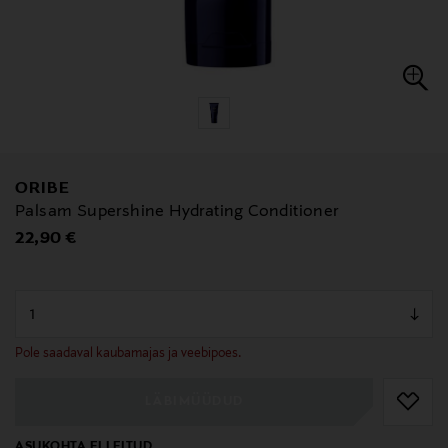
ORIBE
Palsam Supershine Hydrating Conditioner
Original Price
22,90 €
null
null
Pole saadaval kaubamajas ja veebipoes.
LÄBIMÜÜDUD
ASUKOHTA EI LEITUD