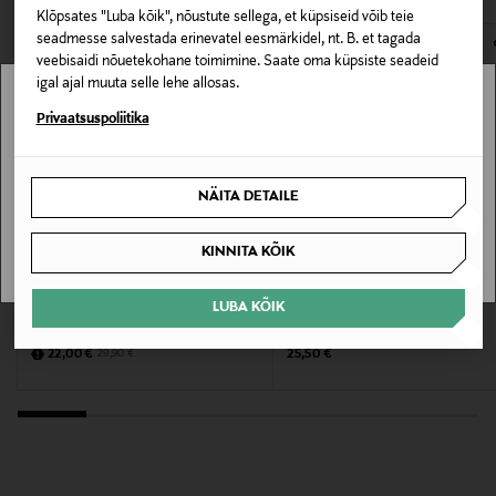
Klõpsates "Luba kõik", nõustute sellega, et küpsiseid võib teie
E-POE TAGASTUSED
Värv
seadmesse salvestada erinevatel eesmärkidel, nt. B. et tagada
veebisaidi nõuetekohane toimimine. Saate oma küpsiste seadeid
NOCOL
igal ajal muuta selle lehe allosas.
Stockmann pole Sinu riigis saadaval.
Suurus
Privaatsuspoliitika
1
Sinu riiki ei ole kohaletoimetamine saadaval.
NÄITA DETAILE
Valmistaja tootenumber
SAAN ARU
016021
KINNITA KÕIK
MYSTOCKMANN EELIS 26%
Tootja
LUBA KÕIK
MOROCCANOIL
WELLA PROFESSIONALS
Palsam Hydrating Conditioner 250 ml
Palsam Nutricurls Conditioner
Kao Finland Oy
Discounted Price
Original Price
Original Price
22,00 €
25,50 €
29,90 €
Tootja aadress
Unioninkatu 24, 00130, Helsinki, Finland
Digitaalne aadress