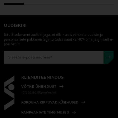
UUDISKIRI
Liitu Stockmanni uudiskirjaga, et olla kursis värskete uudiste ja
personaalsete pakkumistega. Liitudes saad ka -10% oma järgmiselt e-
poe ostult.
KLIENDITEENINDUS
VÕTKE ÜHENDUST
+372 6339539(pvm/mpm)
KORDUMA KIPPUVAD KÜSIMUSED
KAMPAANIATE TINGIMUSED