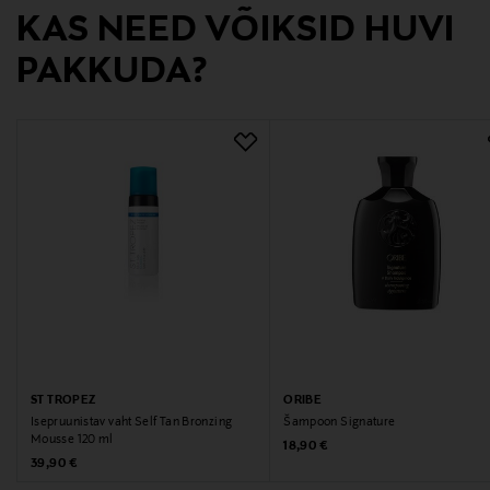
KAS NEED VÕIKSID HUVI
asiakaspalvelu@kao.com
PAKKUDA?
Märksõnad
juuksepalsam, niisutav palsam, reisi suurus,
juustehooldus, Oribe
ST TROPEZ
ORIBE
Isepruunistav vaht Self Tan Bronzing
Šampoon Signature
Mousse 120 ml
Original Price
18,90 €
Original Price
39,90 €