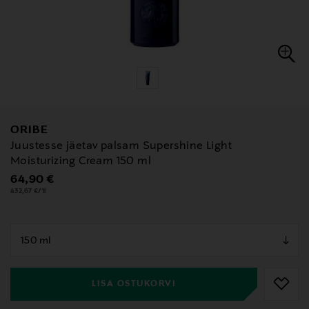
ORIBE
Juustesse jäetav palsam Supershine Light
Moisturizing Cream 150 ml
Original Price
64,90 €
432,67 €/1l
null
null
LISA OSTUKORVI