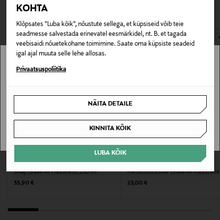
Pakendi suurus
VAATASID KA
KOHTA
avamata originaalpakendis.
150 ml
Klõpsates "Luba kõik", nõustute sellega, et küpsiseid võib teie
E-POE TAGASTUSED
seadmesse salvestada erinevatel eesmärkidel, nt. B. et tagada
Juuksetüüp
veebisaidi nõuetekohane toimimine. Saate oma küpsiste seadeid
igal ajal muuta selle lehe allosas.
Niisutavad tooted
Stockmann pole Sinu riigis saadaval.
Privaatsuspoliitika
Värv
Sinu riiki ei ole kohaletoimetamine saadaval.
5
NÄITA DETAILE
SAAN ARU
Suurus
KINNITA KÕIK
150 ml
LUBA KÕIK
REDKEN
LÖWENGRIP
Tootjamaa
Juustesse jäetav palsam Extreme Anti-
Juustesse jäetav palsam Blonde
Snap Leave-In Treatment, 250 ml
Perfection Silver Leave-In Treatment
AMEERIKA ÜHENDRIIGID
Original Price
Original Price
33,90 €
23,00 €
Valmistaja tootenumber
400356