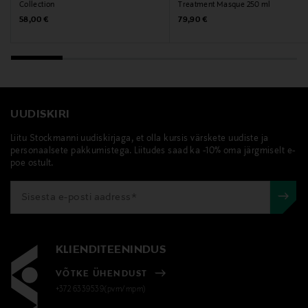
Collection
Treatment Masque 250 ml
Original Price
Original Price
58,00 €
79,90 €
UUDISKIRI
Liitu Stockmanni uudiskirjaga, et olla kursis värskete uudiste ja
personaalsete pakkumistega. Liitudes saad ka -10% oma järgmiselt e-
poe ostult.
KLIENDITEENINDUS
VÕTKE ÜHENDUST
+372 6339539(pvm/mpm)