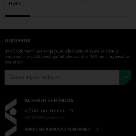
Original Price
56,90 €
UUDISKIRI
Liitu Stockmanni uudiskirjaga, et olla kursis värskete uudiste ja
personaalsete pakkumistega. Liitudes saad ka -10% oma järgmiselt e-
poe ostult.
KLIENDITEENINDUS
VÕTKE ÜHENDUST
+372 6339539(pvm/mpm)
KORDUMA KIPPUVAD KÜSIMUSED