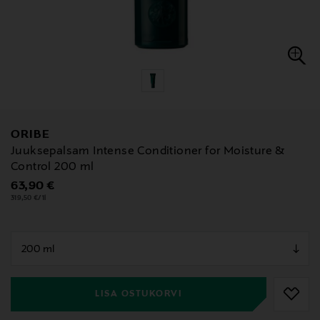
ORIBE
Juuksepalsam Intense Conditioner for Moisture &
Control 200 ml
Original Price
63,90 €
319,50 €/1l
null
null
LISA OSTUKORVI