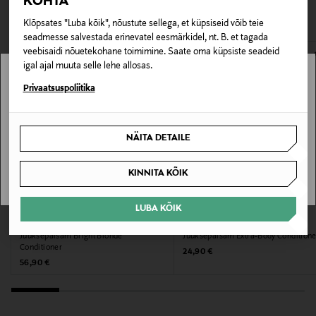
KOHTA
Pakendi suurus
VAATASID KA
avamata originaalpakendis.
Klõpsates "Luba kõik", nõustute sellega, et küpsiseid võib teie
200 ml
seadmesse salvestada erinevatel eesmärkidel, nt. B. et tagada
E-POE TAGASTUSED
veebisaidi nõuetekohane toimimine. Saate oma küpsiste seadeid
Juuksetüüp
igal ajal muuta selle lehe allosas.
Niisutavad tooted, Parandavad tooted
Stockmann pole Sinu riigis saadaval.
Privaatsuspoliitika
Värv
Sinu riiki ei ole kohaletoimetamine saadaval.
NÄITA DETAILE
7
SAAN ARU
KINNITA KÕIK
Suurus
200 ml
LUBA KÕIK
ORIBE
PAUL MITCHELL
Tootjamaa
Juuksepalsam Bright Blonde
Juuksepalsam Extra-Body Conditione
Conditioner
Original Price
24,90 €
AMEERIKA ÜHENDRIIGID
Original Price
56,90 €
Valmistaja tootenumber
400113