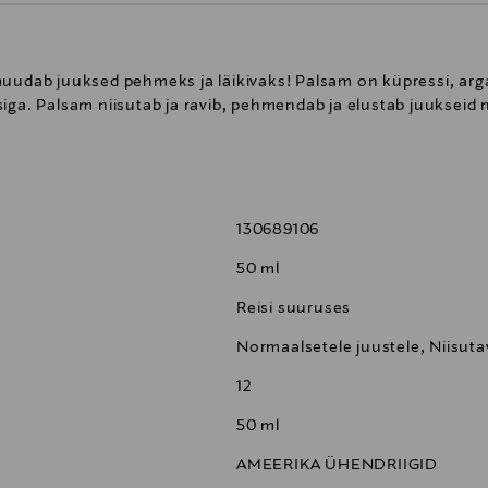
muudab juuksed pehmeks ja läikivaks! Palsam on küpressi, arg
iga. Palsam niisutab ja ravib, pehmendab ja elustab juukseid 
130689106
50 ml
Reisi suuruses
Normaalsetele juustele, Niisut
12
50 ml
AMEERIKA ÜHENDRIIGID