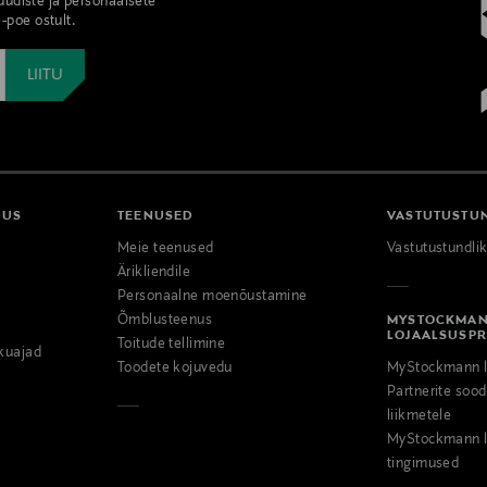
 uudiste ja personaalsete
-poe ostult.
DUS
TEENUSED
VASTUTUSTU
Meie teenused
Vastutustundli
Ärikliendile
Personaalne moenõustamine
Õmblusteenus
MYSTOCKMA
LOJAALSUSP
Toitude tellimine
kuajad
Toodete kojuvedu
MyStockmann l
Partnerite so
liikmetele
MyStockmann l
tingimused