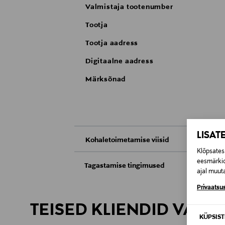
Valmistaja tootenumber
Tootja
Tootja aadress
Digitaalne aadress
Märksõnad
LISAT
Kohaletoimetamise viisid
Klõpsates 
Kättesaamine poest
eesmärkid
Tagastamise tingimused
ajal muuta
Teil on õigus toodetega tutvuda ja põhjus
Tarnimine pakiautomaati või postkontoris
Privaatsus
saab neid tagastada ainult avamata pakend
TEISED KLIENDID VAATA
E-POE TAGASTUSED
KÜPSIS