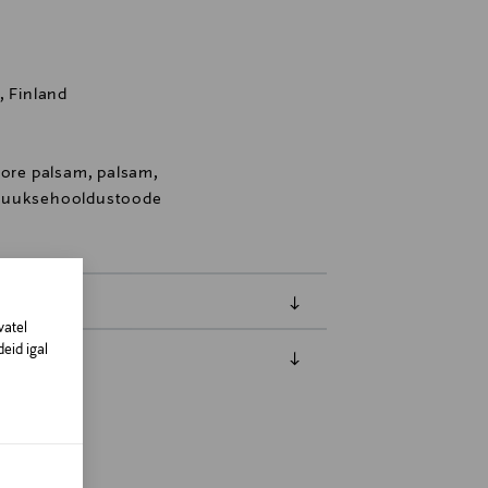
, Finland
tore palsam, palsam,
 juuksehooldustoode
vatel
eid igal
amisest. Suletud pakendis toodete puhul
vad olema avamata originaalpakendis.