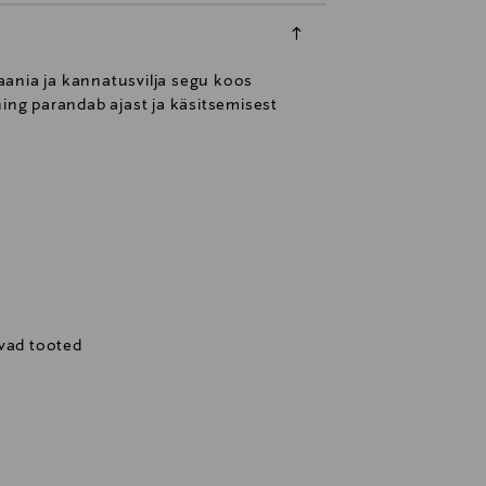
aania ja kannatusvilja segu koos
ning parandab ajast ja käsitsemisest
avad tooted