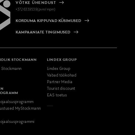
VÕTKE ÜHENDUST
+372 6339539(pvm/mpm)
KORDUMA KIPPUVAD KÜSIMUSED
KAMPAANIATE TINGIMUSED
NDLIK STOCKMANN
LINDEX GROUP
k Stockmann
Lindex Group
Vabad töökohad
Partner Media
NN
Tourist discount
ROGRAMM
EAS toetus
ojaalsusprogramm
odustused MyStockmann
ojaalsusprogrammi