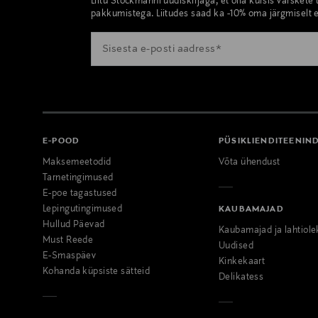
Liitu Stockmanni uudiskirjaga, et olla kursis värskete
pakkumistega. Liitudes saad ka -10% oma järgmiselt e
E-POOD
PÜSIKLIENDITEENIN
Maksemeetodid
Võta ühendust
Tarnetingimused
E-poe tagastused
Lepingutingimused
KAUBAMAJAD
Hullud Päevad
Kaubamajad ja lahtiole
Must Reede
Uudised
E-Smaspäev
Kinkekaart
Kohanda küpsiste sätteid
Delikatess