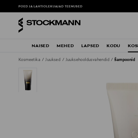
POED JA LAHTIOLEKUAJAD
TEENUSED
NAISED
MEHED
LAPSED
KODU
KOS
Kosmeetika
Juuksed
Juuksehooldusvahendid
Šampoonid