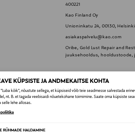
400221
Kao Finland Oy
Unioninkatu 24, 00130, Helsinki
asiakaspalvelu@kao.com
Oribe, Gold Lust Repair and Res
juuksehooldus, hooldustoode,
EAVE KÜPSISTE JA ANDMEKAITSE KOHTA
"Luba kõik", nõustute sellega, et küpsiseid võib teie seadmesse salvestada erine
0,00 €
el, nt. B. et tagada veebisaidi nõuetekohane toimimine. Saate oma küpsiste sead
 selle lehe allosas.
t esitamata lepingust taganeda 30 päeva jooksul alates kauba kättesa
0,00 € – 4,90 €
se
poliitika
is. Tagastatavad suletud pakendis kosmeetika- ja loodustooted pea
SID KA
TE RÜHMADE HALDAMINE