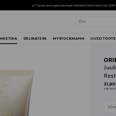
Tasuta tarne pakiautomaati kõikidele tellimustele üle 120€!
MEETIKA
DELIKATESS
MYSTOCKMANN
UUED TOOT
ORI
Juuk
Rest
Origin
21,90
438,00 €/
n
50 m
n