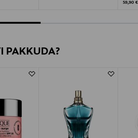
Original
59,90 
VI PAKKUDA?