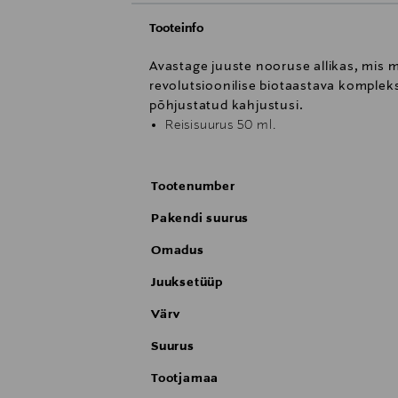
Tooteinfo
Avastage juuste nooruse allikas, mis 
revolutsioonilise biotaastava kompleks
põhjustatud kahjustusi.
Reisisuurus 50 ml.
Tootenumber
Pakendi suurus
Omadus
Juuksetüüp
Värv
Suurus
Tootjamaa