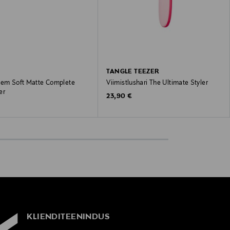
TANGLE TEEZER
eem Soft Matte Complete
Viimistlushari The Ultimate Styler
er
Original Price
23,90 €
 Price
€
KLIENDITEENINDUS