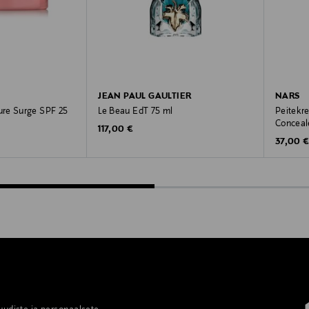
JEAN PAUL GAULTIER
NARS
re Surge SPF 25
Le Beau EdT 75 ml
Peitekr
Conceal
e
Original Price
117,00 €
Original
37,00 