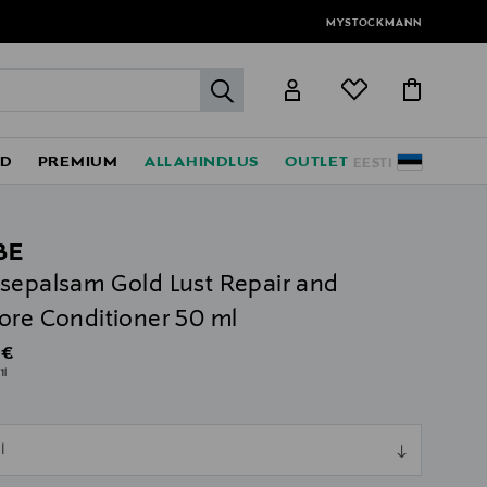
MYSTOCKMANN
label.header.go
ED
PREMIUM
ALLAHINDLUS
OUTLET
EESTI
BE
sepalsam Gold Lust Repair and
ore Conditioner 50 ml
al Price
 €
1l
ull
l
ull