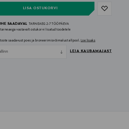
LISA OSTUKORVI
OHE SAADAVAL
TARNEAEG 2-7 TÖÖPÄEVA
 tarneaega vastavalt ostukorvi lisatud toodetele
i toote saadavust poes ja broneerimisvõimalust allpool.
Loe lisaks
LEIA KAUBAMAJAST
allinn