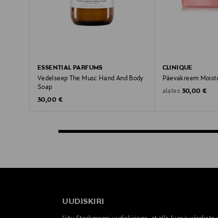
ESSENTIAL PARFUMS
CLINIQUE
Vedelseep The Musc Hand And Body
Päevakreem Moistu
Soap
Original Pric
30,00 €
alates
Original Price
30,00 €
UUDISKIRI