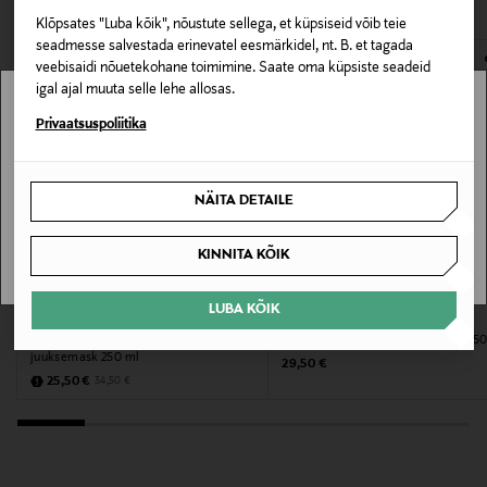
Klõpsates "Luba kõik", nõustute sellega, et küpsiseid võib teie
Pakendi suurus
E-POE TAGASTUSED
seadmesse salvestada erinevatel eesmärkidel, nt. B. et tagada
150 ml
veebisaidi nõuetekohane toimimine. Saate oma küpsiste seadeid
igal ajal muuta selle lehe allosas.
Juuksetüüp
Stockmann pole Sinu riigis saadaval.
Privaatsuspoliitika
Normaalsetele juustele, Parandavad tooted,
Sinu riiki ei ole kohaletoimetamine saadaval.
Niisutavad tooted
NÄITA DETAILE
SAAN ARU
Värv
KINNITA KÕIK
12
MYSTOCKMANN EELIS 26%
LUBA KÕIK
Suurus
MARIA NILA
L'ORÉAL PROFESSIONNEL
Care & Style Luminous Color Masque
juuksemask Pro Longer Masque, 250
150 ml
juuksemask 250 ml
Original Price
29,50 €
Discounted Price
Original Price
25,50 €
34,50 €
Tootjamaa
AMEERIKA ÜHENDRIIGID