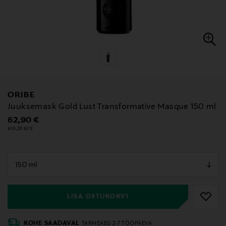
ORIBE
Juuksemask Gold Lust Transformative Masque 150 ml
Original Price
62,90 €
419,33 €/1l
null
null
LISA OSTUKORVI
KOHE SAADAVAL
TARNEAEG 2-7 TÖÖPÄEVA