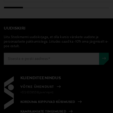
UUDISKIRI
Liitu Stockmanni uudiskirjaga, et olla kursis värskete uudiste ja
personaalsete pakkumistega. Liitudes saad ka -10% oma järgmiselt e-
poe ostult.
KLIENDITEENINDUS
VÕTKE ÜHENDUST
+372 6339539(pvm/mpm)
KORDUMA KIPPUVAD KÜSIMUSED
KAMPAANIATE TINGIMUSED