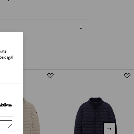
vatel
eid igal
aktiivne