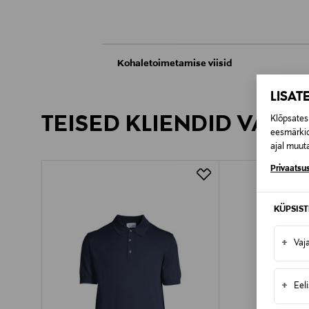
Kohaletoimetamise viisid
Kättesaamine poest
LISAT
TEISED KLIENDID VAATA
Klõpsates 
Tarnimine pakiautomaati või postkontoris
eesmärkid
ajal muuta
Privaatsus
KÜPSIS
+
Vaj
+
Eel