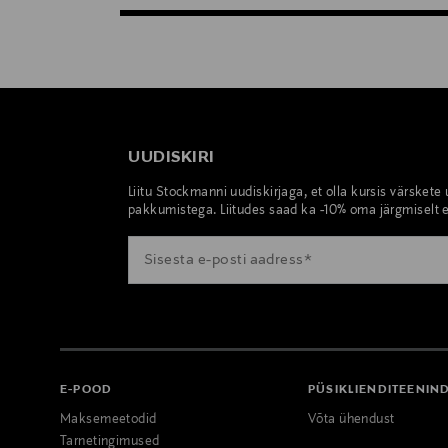
UUDISKIRI
Liitu Stockmanni uudiskirjaga, et olla kursis värskete
pakkumistega. Liitudes saad ka -10% oma järgmiselt e
E-POOD
PÜSIKLIENDITEENIN
Maksemeetodid
Võta ühendust
Tarnetingimused