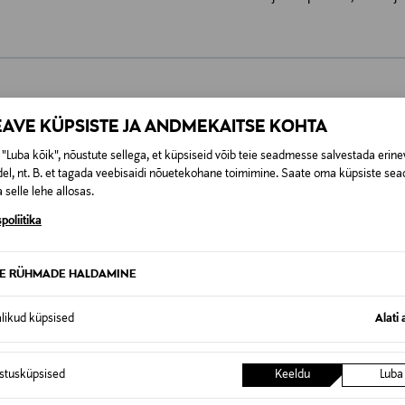
0,00 €
EAVE KÜPSISTE JA ANDMEKAITSE KOHTA
SID KA
"Luba kõik", nõustute sellega, et küpsiseid võib teie seadmesse salvestada erine
0,00 € – 4,90 €
se
el, nt. B. et tagada veebisaidi nõuetekohane toimimine. Saate oma küpsiste sead
 selle lehe allosas.
poliitika
TE RÜHMADE HALDAMINE
alikud küpsised
Alati 
istusküpsised
Keeldu
Luba