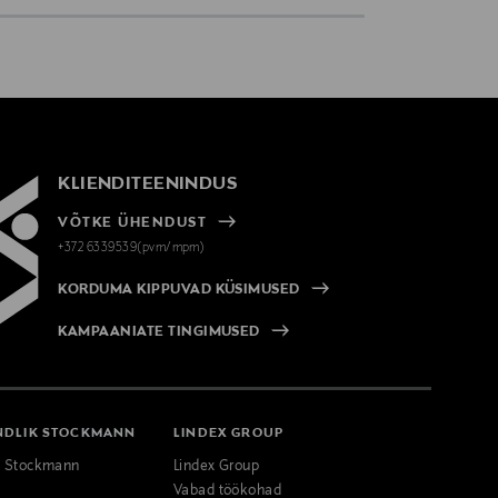
KLIENDITEENINDUS
VÕTKE ÜHENDUST
+372 6339539(pvm/mpm)
KORDUMA KIPPUVAD KÜSIMUSED
KAMPAANIATE TINGIMUSED
NDLIK STOCKMANN
LINDEX GROUP
k Stockmann
Lindex Group
Vabad töökohad