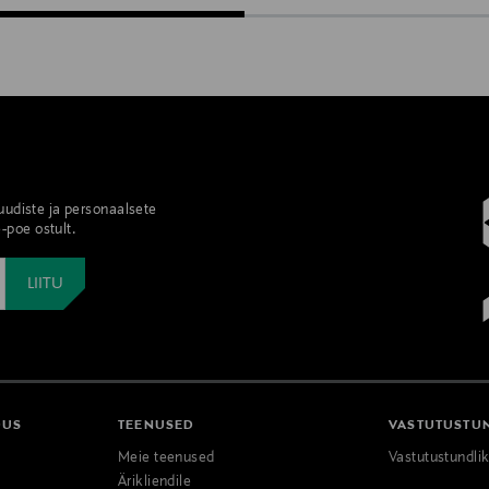
 uudiste ja personaalsete
-poe ostult.
DUS
TEENUSED
VASTUTUSTU
Meie teenused
Vastutustundli
Ärikliendile