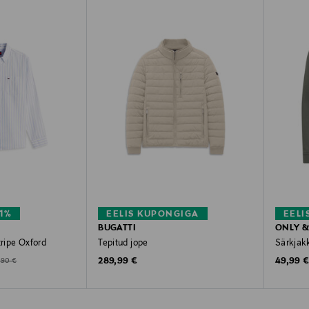
1%
EELIS KUPONGIGA
EELI
BUGATTI
ONLY &
tripe Oxford
Tepitud jope
Särkjak
ginal Price
Price
Original Price
Original
289,99 €
49,99 
,90 €