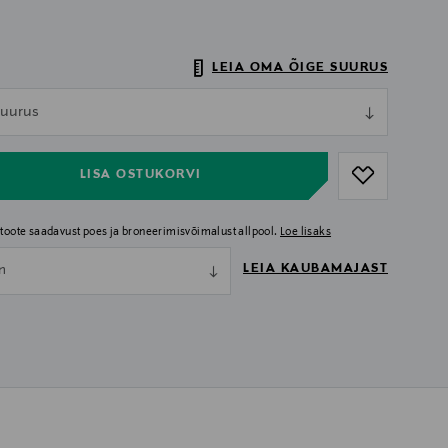
LEIA OMA ÕIGE SUURUS
ull
 suurus
ull
LISA OSTUKORVI
i toote saadavust poes ja broneerimisvõimalust allpool.
Loe lisaks
LEIA KAUBAMAJAST
nn