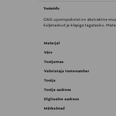
Tooteinfo
OASi ujumispükstel on abstraktne must
küljetaskud ja klapiga tagatasku. Materj
Materjal
Värv
Tootjamaa
Valmistaja tootenumber
Tootja
Tootja aadress
Digitaalne aadress
Märksõnad