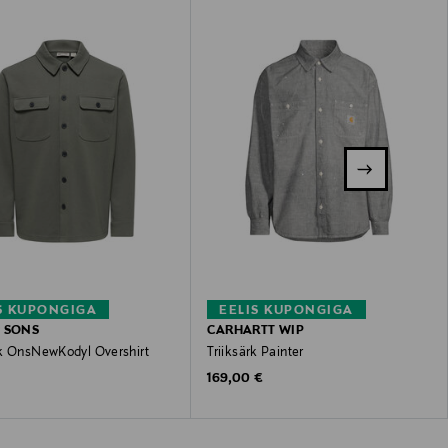
S KUPONGIGA
EELIS KUPONGIGA
 SONS
CARHARTT WIP
k OnsNewKodyl Overshirt
Triiksärk Painter
 Price
Original Price
€
169,00 €