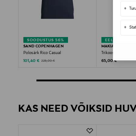
+
Tur
+
Sta
SOODUSTUS 56%
EELIS KUPON
SAND COPENHAGEN
MAKIA
Polosärk Rico Casual
Trikoosärk Bear
Discounted Price
Original Price
Original Price
101,40 €
65,00 €
229,00 €
KAS NEED VÕIKSID HU