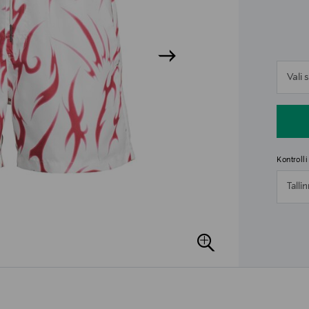
n
Vali
n
Kontroll
Talli