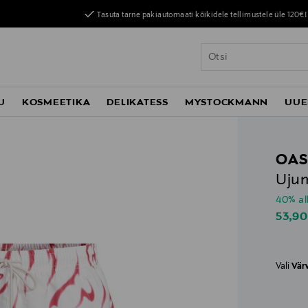
Tasuta tarne pakiautomaati kõikidele tellimustele üle 120€!
U
KOSMEETIKA
DELIKATESS
MYSTOCKMANN
UUE
OA
Ujum
40% al
Disco
53,90
Vali
Vär