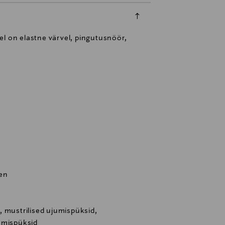
el on elastne värvel, pingutusnöör,
den
 mustrilised ujumispüksid,
umispüksid