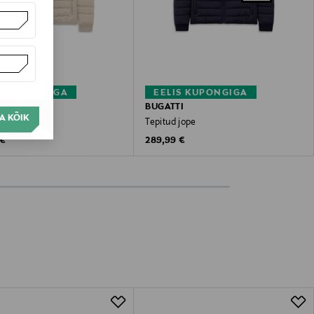
S KUPONGIGA
EELIS KUPONGIGA
I
BUGATTI
A KÕIK
jope
Tepitud jope
 Price
Original Price
 €
289,99 €