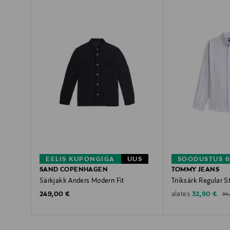
EELIS KUPONGIGA
UUS
SOODUSTUS 6
SAND COPENHAGEN
TOMMY JEANS
Särkjakk Anders Modern Fit
Triiksärk Regular S
Ori
Original Price
Discounted 
249,00 €
32,90 €
alates
84