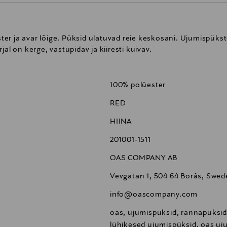
er ja avar lõige. Püksid ulatuvad reie keskosani. Ujumispükst
al on kerge, vastupidav ja kiiresti kuivav.
100% polüester
RED
HIINA
201001-1511
OAS COMPANY AB
Vevgatan 1, 504 64 Borås, Swe
info@oascompany.com
oas, ujumispüksid, rannapüksid,
lühikesed ujumispüksid, oas uj