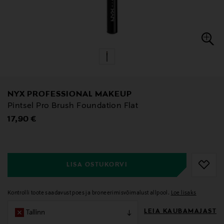
NYX PROFESSIONAL MAKEUP
Pintsel Pro Brush Foundation Flat
Original Price
17,90 €
null
null
LISA OSTUKORVI
Kontrolli toote saadavust poes ja broneerimisvõimalust allpool.
Loe lisaks
LEIA KAUBAMAJAST
Tallinn