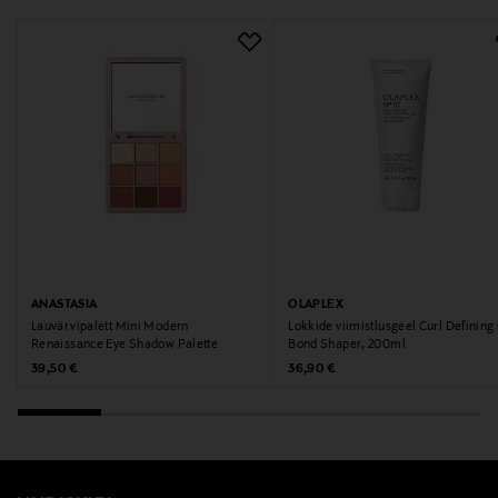
ANASTASIA
OLAPLEX
Lauvärvipalett Mini Modern
Lokkide viimistlusgeel Curl Defining
Renaissance Eye Shadow Palette
Bond Shaper, 200ml
Original Price
Original Price
39,50 €
36,90 €