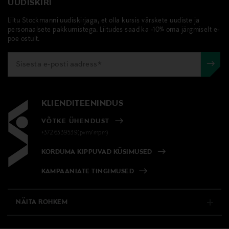
UUDISKIRI
Liitu Stockmanni uudiskirjaga, et olla kursis värskete uudiste ja
personaalsete pakkumistega. Liitudes saad ka -10% oma järgmiselt e-
poe ostult.
KLIENDITEENINDUS
VÕTKE ÜHENDUST
+372 6339539(pvm/mpm)
KORDUMA KIPPUVAD KÜSIMUSED
KAMPAANIATE TINGIMUSED
NÄITA ROHKEM
E-POOD