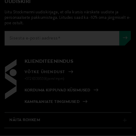
UUDISKIRI
Liitu Stockmanni uudiskirjaga, et olla kursis värskete uudiste ja
personaalsete pakkumistega. Liitudes saad ka -10% oma järgmiselt e-
poe ostult.
KLIENDITEENINDUS
VÕTKE ÜHENDUST
+372 6339539(pvm/mpm)
KORDUMA KIPPUVAD KÜSIMUSED
KAMPAANIATE TINGIMUSED
NÄITA ROHKEM
E-POOD