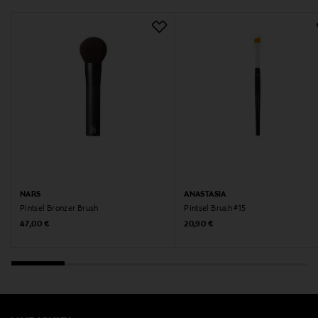
NARS
ANASTASIA
Pintsel Bronzer Brush
Pintsel Brush #15
Original Price
Original Price
47,00 €
20,90 €