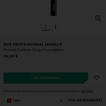
NYX PROFESSIONAL MAKEUP
Pintsel Custom Drop Foundation
Original Price
26,50 €
null
null
LISA OSTUKORVI
Kontrolli toote saadavust poes ja broneerimisvõimalust allpool.
Loe lisaks
LEIA KAUBAMAJAST
Tallinn