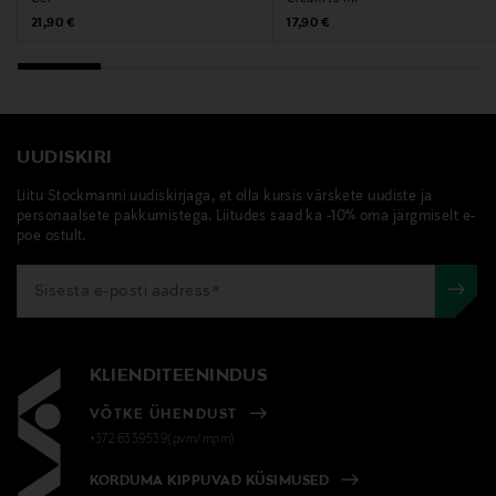
Original Price
Original Price
21,90 €
17,90 €
looduskosmeetika, silmaümbruse kreem,
nahahooldus, NOBE Nordic Beauty
UUDISKIRI
Liitu Stockmanni uudiskirjaga, et olla kursis värskete uudiste ja
personaalsete pakkumistega. Liitudes saad ka -10% oma järgmiselt e-
poe ostult.
KLIENDITEENINDUS
VÕTKE ÜHENDUST
+372 6339539(pvm/mpm)
KORDUMA KIPPUVAD KÜSIMUSED