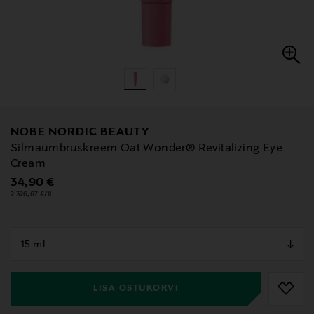
NOBE NORDIC BEAUTY
Silmaümbruskreem Oat Wonder® Revitalizing Eye
Cream
Original Price
34,90 €
2 326,67 €/1l
null
null
LISA OSTUKORVI