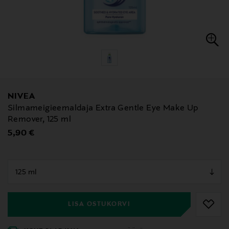
NIVEA
Silmameigieemaldaja Extra Gentle Eye Make Up
Remover, 125 ml
Original Price
5,90 €
null
null
LISA OSTUKORVI