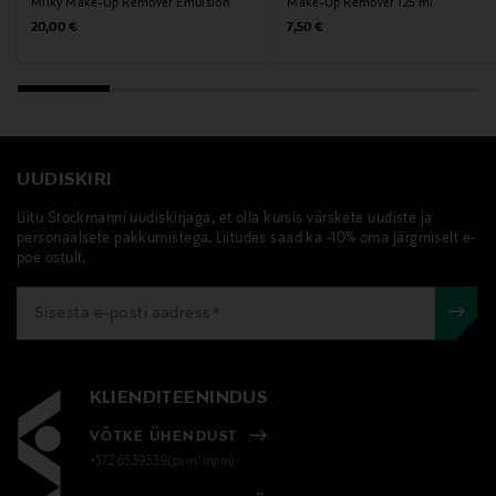
Milky Make-Up Remover Emulsion
Make-Up Remover 125 ml
Original Price
Original Price
20,00 €
7,50 €
Nivea, silmameigieemaldaja
UUDISKIRI
Liitu Stockmanni uudiskirjaga, et olla kursis värskete uudiste ja
personaalsete pakkumistega. Liitudes saad ka -10% oma järgmiselt e-
poe ostult.
KLIENDITEENINDUS
VÕTKE ÜHENDUST
+372 6339539(pvm/mpm)