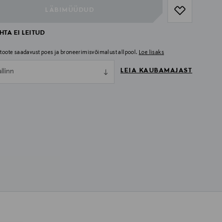
LÄBIMÜÜDUD
TA EI LEITUD
i toote saadavust poes ja broneerimisvõimalust allpool.
Loe lisaks
LEIA KAUBAMAJAST
allinn