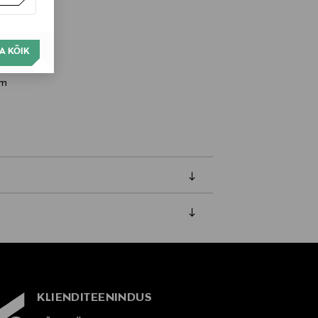
A KÕIK
om
amisest. Suletud pakendis toodete puhul
vad olema avamata originaalpakendis.
KLIENDITEENINDUS