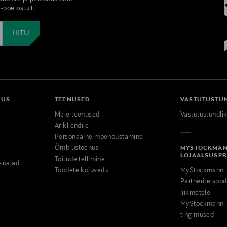
-poe ostult.
DUS
TEENUSED
VASTUTUSTU
Meie teenused
Vastutustundli
Ärikliendile
Personaalne moenõustamine
Õmblusteenus
MYSTOCKMA
LOJAALSUSP
Toitude tellimine
kuajad
Toodete kojuvedu
MyStockmann l
Partnerite so
liikmetele
MyStockmann l
tingimused