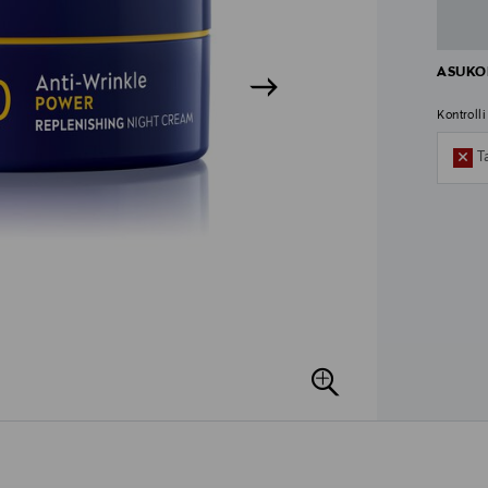
ASUKOH
Kontroll
T