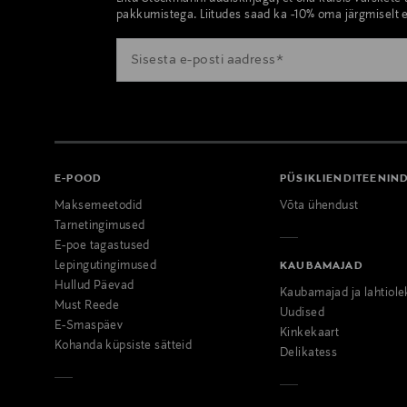
pakkumistega. Liitudes saad ka -10% oma järgmiselt e
E-POOD
PÜSIKLIENDITEENIN
Maksemeetodid
Võta ühendust
Tarnetingimused
E-poe tagastused
Lepingutingimused
KAUBAMAJAD
Hullud Päevad
Kaubamajad ja lahtiole
Must Reede
Uudised
E-Smaspäev
Kinkekaart
Kohanda küpsiste sätteid
Delikatess