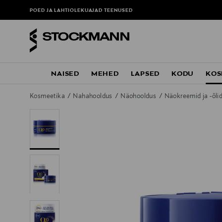
POED JA LAHTIOLEKUAJAD
TEENUSED
NAISED
MEHED
LAPSED
KODU
KOS
Kosmeetika
Nahahooldus
Näohooldus
Näokreemid ja -õli