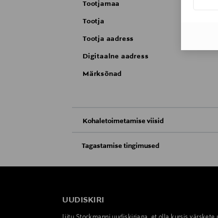
Tootjamaa
Tootja
Tootja aadress
Digitaalne aadress
Märksõnad
Kohaletoimetamise viisid
Kättesaamine poest
Tagastamise tingimused
Teil on õigus toodetega tutvuda ja põhjus
Tarnimine pakiautomaati või postkontoris
saab neid tagastada ainult avamata pakend
E-POE TAGASTUSED
UUDISKIRI
Liitu Stockmanni uudiskirjaga, et olla kursis värskete