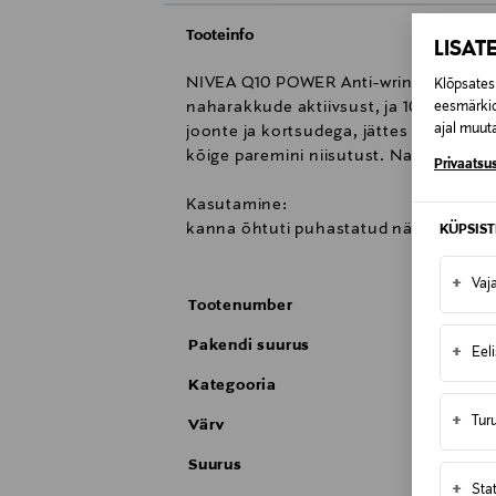
Tooteinfo
LISAT
NIVEA Q10 POWER Anti-wrinkle +Firmin
Klõpsates 
naharakkude aktiivsust, ja 10 korda ro
eesmärkid
ajal muuta
joonte ja kortsudega, jättes naha silm
kõige paremini niisutust. Nahk tundub 
Privaatsus
Kasutamine:
kanna õhtuti puhastatud näole. (*Võrre
KÜPSIS
+
Vaj
Tootenumber
Pakendi suurus
+
Eel
Kategooria
+
Tur
Värv
Suurus
+
Sta