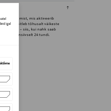
0 koensüümist, mis aktiveerib
vatel
mist**. Võitleb tõhusalt väikeste
eid igal
ö jooksul – siis, kui nahk saab
ahka intensiivselt 24 tundi.
aktiivne