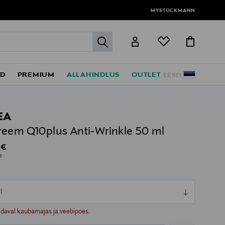
MYSTOCKMANN
label.header.go
ED
PREMIUM
ALLAHINDLUS
OUTLET
EESTI
EA
eem Q10plus Anti-Wrinkle 50 ml
al Price
 €
l
l
ull
ull
adaval kaubamajas ja veebipoes.