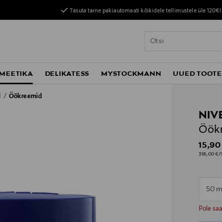
Tasuta tarne pakiautomaati kõikidele tellimustele üle 120€!
MEETIKA
DELIKATESS
MYSTOCKMANN
UUED TOOT
d
Öökreemid
NIV
Öökr
Origin
15,90
318,00 €/1
50 m
n
n
Pole sa