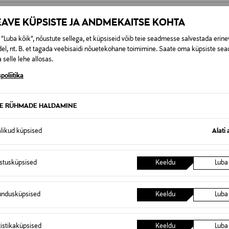
EAVE KÜPSISTE JA ANDMEKAITSE KOHTA
g öökreemi patenteeritud koostis sisaldab kombinatsiooni Q1
"Luba kõik", nõustute sellega, et küpsiseid võib teie seadmesse salvestada erine
hkem kreatiini*, mis stimuleerib naharakkudes kollageeni toot
el, nt. B. et tagada veebisaidi nõuetekohane toimimine. Saate oma küpsiste sead
 selle lehe allosas.
nähtavalt pringimaks. Tõhusalt toimiv koostis uuendab nahka ö
pingul. Vähendab nähtavalt väikseid jooni ja kortse. Niisutab n
poliitika
ldes eelmise koostisega. **Testitud in vitro.)
TE RÜHMADE HALDAMINE
alikud küpsised
Alati 
119270554
50 ml
istusküpsised
Keeldu
Luba
Öökreem
undusküpsised
Keeldu
Luba
1
50 ml
tistikaküpsised
Keeldu
Luba