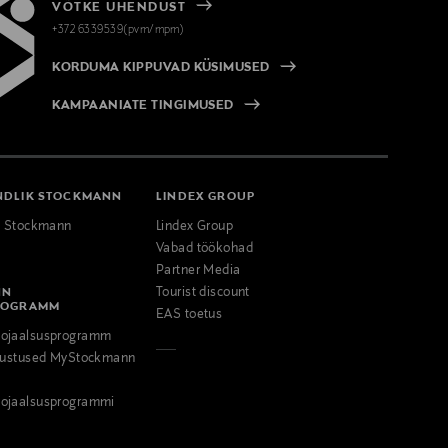
VÕTKE ÜHENDUST
+372 6339539(pvm/mpm)
KORDUMA KIPPUVAD KÜSIMUSED
KAMPAANIATE TINGIMUSED
NDLIK STOCKMANN
LINDEX GROUP
k Stockmann
Lindex Group
Vabad töökohad
Partner Media
NN
Tourist discount
ROGRAMM
EAS toetus
ojaalsusprogramm
odustused MyStockmann
ojaalsusprogrammi